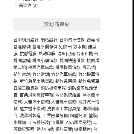
高粱酒 (2)
贊助商連結
台中網頁設計
|
網站設計
|
台中汽車借款
|
喬義司
|
基隆傢俱
|
基隆平價傢俱
免留車
|
飲水機
|
離型
膜
|
抗靜電膜
|
熱轉印膜
|
瑞里民宿
|
台東租機車
|
桃園當鋪
|
桃園小額借款
|
桃園快速借款
|
桃園房
地二胎
|
桃園汽車借款
|
桃園機車借款
|
展示架
|
新竹當舖
|
竹北當舖
|
竹北汽車借款
|
竹北機車借
款
|
新竹房屋土地貸款
|
新竹急用錢
|
新竹免留車
|
宜蘭二胎貸款
|
消防檢修申報
|
消防設備維護保
養
|
苗栗消防檢修申報
|
消防系統維護
|
清水機車
借款
|
大雅汽車借款
|
大雅機車借款
|
龍井汽車借
款
|
龍井機車借款
|
洗滌塔工業除臭劑
|
洗滌塔廠
商
|
洗滌塔製造
|
工業除臭設備
|
粉體烤漆
|
塗裝
|
水標加工
|
液體烤漆
|
無膜標
|
ASA國際認證
|
二
等遊艇駕照
|
動力小船
|
帆船買賣
|
遊艇銷售
|
台