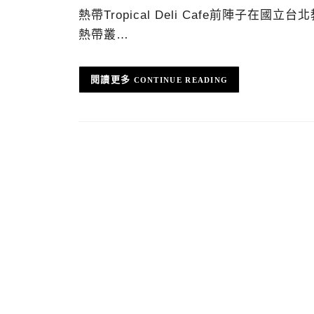
熱帶Tropical Deli Cafe前陣
熱帶叢…
CONTINUE READING