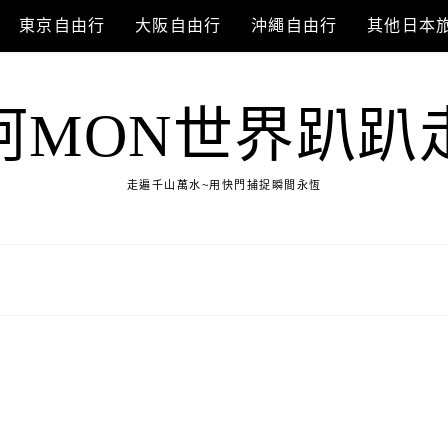
東京自由行
大阪自由行
沖繩自由行
其他日本
阿MON世界趴趴
走遍千山萬水~用快門捕捉瞬間永恆