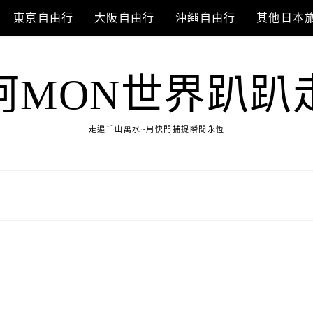
東京自由行
大阪自由行
沖繩自由行
其他日本
阿MON世界趴趴
走遍千山萬水~用快門捕捉瞬間永恆