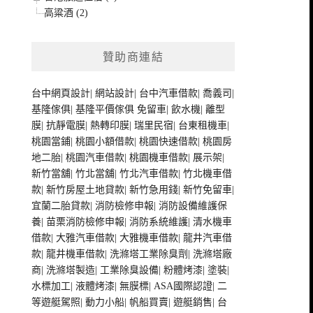
高粱酒 (2)
贊助商連結
台中網頁設計
|
網站設計
|
台中汽車借款
|
喬義司
|
基隆傢俱
|
基隆平價傢俱
免留車
|
飲水機
|
離型
膜
|
抗靜電膜
|
熱轉印膜
|
瑞里民宿
|
台東租機車
|
桃園當鋪
|
桃園小額借款
|
桃園快速借款
|
桃園房
地二胎
|
桃園汽車借款
|
桃園機車借款
|
展示架
|
新竹當舖
|
竹北當舖
|
竹北汽車借款
|
竹北機車借
款
|
新竹房屋土地貸款
|
新竹急用錢
|
新竹免留車
|
宜蘭二胎貸款
|
消防檢修申報
|
消防設備維護保
養
|
苗栗消防檢修申報
|
消防系統維護
|
清水機車
借款
|
大雅汽車借款
|
大雅機車借款
|
龍井汽車借
款
|
龍井機車借款
|
洗滌塔工業除臭劑
|
洗滌塔廠
商
|
洗滌塔製造
|
工業除臭設備
|
粉體烤漆
|
塗裝
|
水標加工
|
液體烤漆
|
無膜標
|
ASA國際認證
|
二
等遊艇駕照
|
動力小船
|
帆船買賣
|
遊艇銷售
|
台