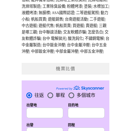
洗滌塔製造
|
工業除臭設備
|
粉體烤漆
|
塗裝
|
水標加工
|
液體烤漆
|
無膜標
|
ASA國際認證
|
二等遊艇駕照
|
動力
小船
|
帆船買賣
|
遊艇銷售
|
台南遊艇活動
|
二手遊艇
|
中古遊艇
|
遊艇代售
|
帆船買賣
|
買遊艇
|
賣遊艇
|
三觀
是哪三觀
|
台中聯誼活動
|
交友軟體詐騙
|
怎麼告白
|
交
友軟體詐騙
|
台中 電解拋光
|
酸洗鈍化
|
不鏽鋼電解
|
台
中金屬製造
|
台中鈑金沖壓
|
台中金屬沖壓
|
台中五金
沖壓
|
中部鈑金沖壓
|
中部金屬沖壓
|
中部五金沖壓
|
機票比價