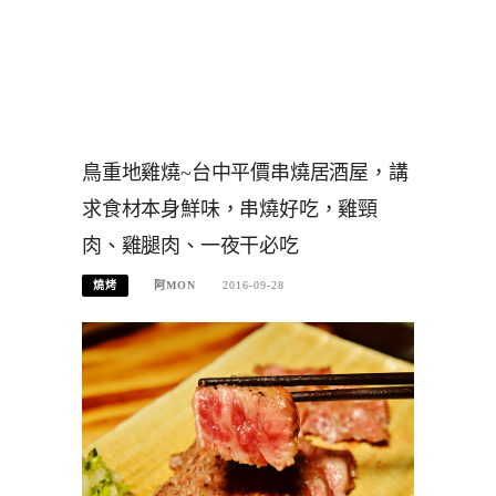
鳥重地雞燒~台中平價串燒居酒屋，講
求食材本身鮮味，串燒好吃，雞頸
肉、雞腿肉、一夜干必吃
燒烤
阿MON
2016-09-28