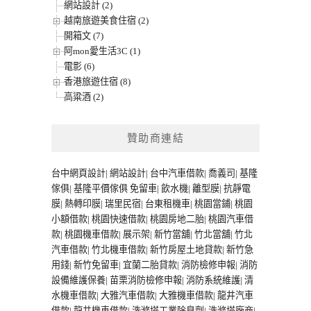
網站設計 (2)
越南旅遊美食住宿 (2)
開箱文 (7)
阿mon愛生活3C (1)
電影 (6)
香港旅遊住宿 (8)
高粱酒 (2)
贊助商連結
台中網頁設計
|
網站設計
|
台中汽車借款
|
喬義司
|
基隆
傢俱
|
基隆平價傢俱
免留車
|
飲水機
|
離型膜
|
抗靜電
膜
|
熱轉印膜
|
瑞里民宿
|
台東租機車
|
桃園當鋪
|
桃園
小額借款
|
桃園快速借款
|
桃園房地二胎
|
桃園汽車借
款
|
桃園機車借款
|
展示架
|
新竹當舖
|
竹北當舖
|
竹北
汽車借款
|
竹北機車借款
|
新竹房屋土地貸款
|
新竹急
用錢
|
新竹免留車
|
宜蘭二胎貸款
|
消防檢修申報
|
消防
設備維護保養
|
苗栗消防檢修申報
|
消防系統維護
|
清
水機車借款
|
大雅汽車借款
|
大雅機車借款
|
龍井汽車
借款
|
龍井機車借款
|
洗滌塔工業除臭劑
|
洗滌塔廠商
|