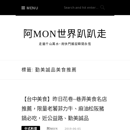
Skip
MENU
to
content
阿MON世界趴趴走
走遍千山萬水~用快門捕捉瞬間永恆
標籤:
勤美誠品美食推薦
【台中美食】昨日花卷~巷弄美食名店
推薦，限量老饕菲力牛、麻油松阪豬
鍋必吃，近公益路、勤美誠品
中式料理
阿MON
2019-06-05