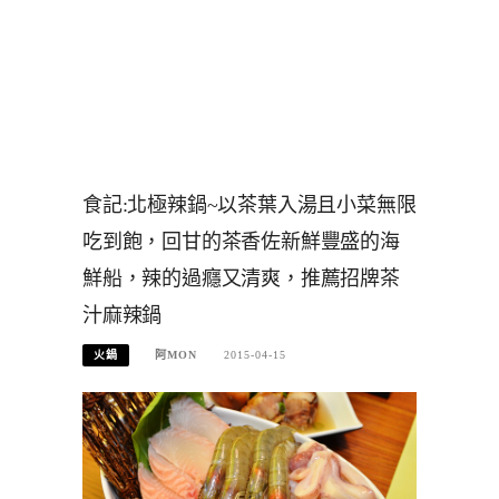
食記:北極辣鍋~以茶葉入湯且小菜無限
吃到飽，回甘的茶香佐新鮮豐盛的海
鮮船，辣的過癮又清爽，推薦招牌茶
汁麻辣鍋
火鍋
阿MON
2015-04-15