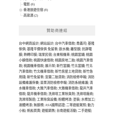
電影 (6)
香港旅遊住宿 (8)
高粱酒 (2)
贊助商連結
台中網頁設計
|
網站設計
|
台中汽車借款
|
喬義司
|
基隆
傢俱
|
基隆平價傢俱
免留車
|
飲水機
|
離型膜
|
抗靜電
膜
|
熱轉印膜
|
瑞里民宿
|
台東租機車
|
桃園當鋪
|
桃園
小額借款
|
桃園快速借款
|
桃園房地二胎
|
桃園汽車借
款
|
桃園機車借款
|
展示架
|
新竹當舖
|
竹北當舖
|
竹北
汽車借款
|
竹北機車借款
|
新竹房屋土地貸款
|
新竹急
用錢
|
新竹免留車
|
宜蘭二胎貸款
|
消防檢修申報
|
消防
設備維護保養
|
苗栗消防檢修申報
|
消防系統維護
|
清
水機車借款
|
大雅汽車借款
|
大雅機車借款
|
龍井汽車
借款
|
龍井機車借款
|
洗滌塔工業除臭劑
|
洗滌塔廠商
|
洗滌塔製造
|
工業除臭設備
|
粉體烤漆
|
塗裝
|
水標加工
|
液體烤漆
|
無膜標
|
ASA國際認證
|
二等遊艇駕照
|
動力
小船
|
帆船買賣
|
遊艇銷售
|
台南遊艇活動
|
二手遊艇
|