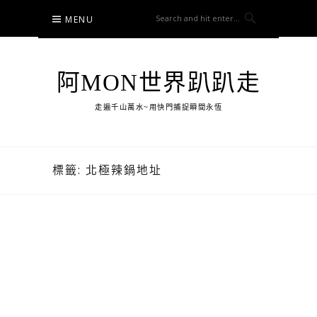
Skip
MENU
to
content
阿MON世界趴趴走
走遍千山萬水~用快門捕捉瞬間永恆
標籤:
北極辣鍋地址