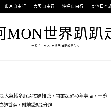
東京自由行
大阪自由行
沖繩自由行
其他日本
阿MON世界趴趴
走遍千山萬水~用快門捕捉瞬間永恆
P值超人氣博多豚骨拉麵推薦，開業超過40年老店，一碗
拉麵首選，離地鐵站2分鐘