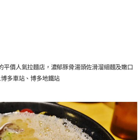
的平價人氣拉麵店，濃郁豚骨湯頭佐滑溜細麵及嫩口
R博多車站、博多地鐵站