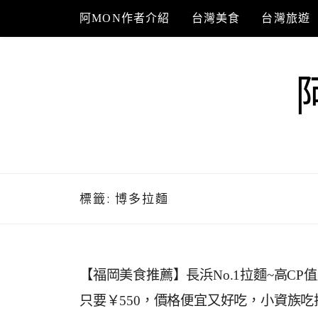
Skip
阿MON作者介紹
台灣美食
台灣旅遊
to
content
標籤:
博多拉麵
【福岡美食推薦】長浜No.1拉麵~高C
只要￥550，價格便宜又好吃，小資族吃