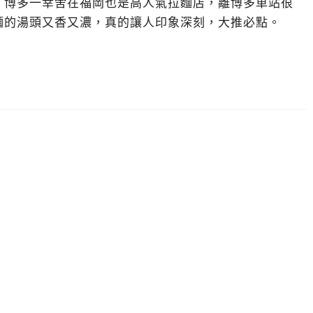
，博多一幸舍在福岡也是高人氣拉麵店，離博多車站很
麵的湯頭又香又濃，真的讓人印象深刻，大推必點。