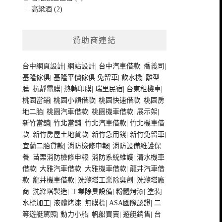
高粱酒 (2)
贊助商連結
台中網頁設計
|
網站設計
|
台中汽車借款
|
喬義司
|
基隆傢俱
|
基隆平價傢俱
免留車
|
飲水機
|
離型
膜
|
抗靜電膜
|
熱轉印膜
|
瑞里民宿
|
台東租機車
|
桃園當鋪
|
桃園小額借款
|
桃園快速借款
|
桃園房
地二胎
|
桃園汽車借款
|
桃園機車借款
|
展示架
|
新竹當舖
|
竹北當舖
|
竹北汽車借款
|
竹北機車借
款
|
新竹房屋土地貸款
|
新竹急用錢
|
新竹免留車
|
宜蘭二胎貸款
|
消防檢修申報
|
消防設備維護保
養
|
苗栗消防檢修申報
|
消防系統維護
|
清水機車
借款
|
大雅汽車借款
|
大雅機車借款
|
龍井汽車借
款
|
龍井機車借款
|
洗滌塔工業除臭劑
|
洗滌塔廠
商
|
洗滌塔製造
|
工業除臭設備
|
粉體烤漆
|
塗裝
|
水標加工
|
液體烤漆
|
無膜標
|
ASA國際認證
|
二
等遊艇駕照
|
動力小船
|
帆船買賣
|
遊艇銷售
|
台