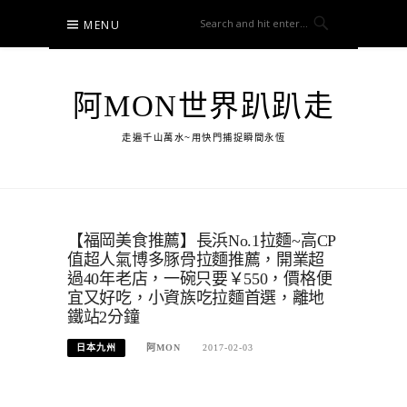
Skip
MENU
to
content
阿MON世界趴趴走
走遍千山萬水~用快門捕捉瞬間永恆
【福岡美食推薦】長浜No.1拉麵~高CP
值超人氣博多豚骨拉麵推薦，開業超
過40年老店，一碗只要￥550，價格便
宜又好吃，小資族吃拉麵首選，離地
鐵站2分鐘
日本九州
阿MON
2017-02-03