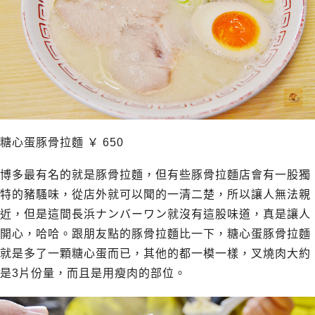
糖心蛋豚骨拉麵
￥
650
博多最有名的就是豚骨拉麵，但有些豚骨拉麵店會有一股獨
特的豬騷味，從店外就可以聞的一清二楚，所以讓人無法親
近，但是這間長浜ナンバーワン就沒有這股味道，真是讓人
開心，哈哈。跟朋友點的豚骨拉麵比一下，糖心蛋豚骨拉麵
就是多了一顆糖心蛋而已，其他的都一模一樣，叉燒肉大約
是3片份量，而且是用瘦肉的部位。