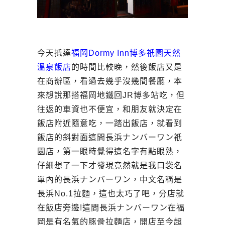
今天抵達
福岡Dormy Inn博多祇園天然
溫泉飯店
的時間比較晚，然後飯店又是
在商辦區，看過去幾乎沒幾間餐廳，本
來想說那搭福岡地鐵回JR博多站吃，但
往返的車資也不便宜，和朋友就決定在
飯店附近隨意吃，一踏出飯店，就看到
飯店的斜對面這間長浜ナンバーワン祇
園店，第一眼時覺得這名字有點眼熟，
仔細想了一下才發現竟然就是我口袋名
單內的長浜ナンバーワン，
中文名稱是
長浜No.1拉麵
，這也太巧了吧，分店就
在飯店旁邊!這間長浜ナンバーワン在福
岡是有名氣的豚骨拉麵店，開店至今超