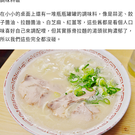
調味料區
在小小的桌面上還有一堆瓶瓶罐罐的調味料，像是蒜泥、餃
子醬油、拉麵醬油、白芝麻、紅薑等，這些舊都是看個人口
味喜好自己來調配哩，但其實豚骨拉麵的湯頭就夠濃郁了，
所以我們這些完全都沒碰。