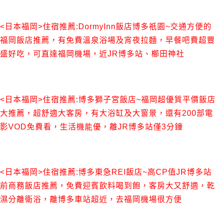
<日本福岡>住宿推薦:DormyInn‎飯店博多祇園~交通方便的
福岡飯店推薦，有免費溫泉浴場及宵夜拉麵，早餐吧費超豐
盛好吃，可直達福岡機場，近JR博多站、櫛田神社
<日本福岡>住宿推薦:博多獅子宮飯店~福岡超優質平價飯店
大推薦，超舒適大客房，有大浴缸及大窗景，還有200部電
影VOD免費看，生活機能優，離JR博多站僅3分鐘
<日本福岡>住宿推薦:博多東急REI飯店~高CP值JR博多站
前商務飯店推薦，免費迎賓飲料喝到飽，客房大又舒適，乾
濕分離衛浴，離博多車站超近，去福岡機場很方便