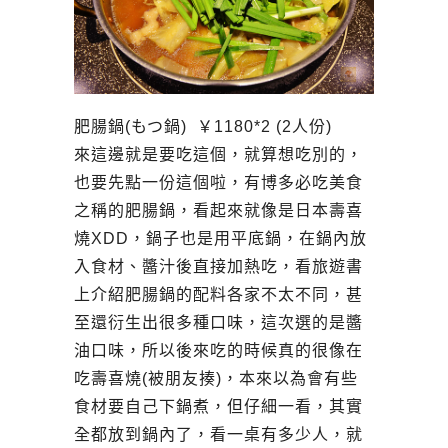
肥腸鍋(もつ鍋) ￥1180*2 (2人份)
來這邊就是要吃這個，就算想吃別的，
也要先點一份這個啦，有博多必吃美食
之稱的肥腸鍋，看起來就像是日本壽喜
燒XDD，鍋子也是用平底鍋，在鍋內放
入食材、醬汁後直接加熱吃，看旅遊書
上介紹肥腸鍋的配料各家不太不同，甚
至還衍生出很多種口味，這次選的是醬
油口味，所以後來吃的時候真的很像在
吃壽喜燒(被朋友揍)，本來以為會有些
食材要自己下鍋煮，但仔細一看，其實
全都放到鍋內了，看一桌有多少人，就