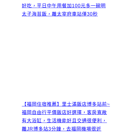
好吃，平日中午用餐加100元多一碗明
太子海苔飯，離太宰府車站僅30秒
【福岡住宿推薦】里士滿飯店博多站前~
福岡自由行平價飯店好選擇，客房寬敞
有大浴缸，生活機能好且交通很便利，
離JR博多站3分鐘，去福岡機場很近