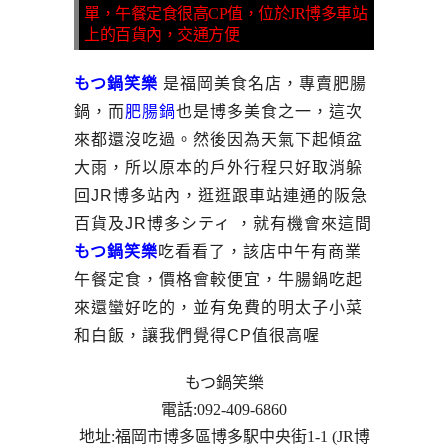
單，午餐定食很高CP值，位於JR博多車站
上的百貨內，交通方便
もつ鍋笑樂
是福岡美食名店，專賣肥腸
鍋，而
肥腸鍋
也是博多美食之一，這次
來都還沒吃過。然後因為天氣下起傾盆
大雨，所以原本的戶外行程只好取消躲
回JR博多站內，逛逛跟車站連通的阪急
百貨及JR博多シティ ，就有機會來這間
もつ鍋笑樂
吃看看了，該店中午有商業
午餐定食，價格會較便宜，牛腸鍋吃起
來還蠻好吃的，並有免費的明太子小菜
和白飯，讓我們覺得CP值很高喔
もつ鍋笑樂
電話:092-409-6860
地址:福岡市博多區博多駅中央街1-1 (JR博