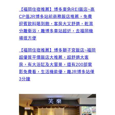
【福岡住宿推薦】博多東急REI飯店~高
CP值JR博多站前商務飯店推薦，免費
迎賓飲料喝到飽，客房大又舒適，乾濕
分離衛浴，離博多車站超近，去福岡機
場很方便
【福岡住宿推薦】博多獅子宮飯店~福岡
超優質平價飯店大推薦，超舒適大客
房，有大浴缸及大窗景，還有200部電
影免費看，生活機能優，離JR博多站僅
3分鐘