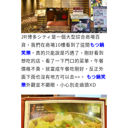
JR博多シティ是一個大型綜合商場百
貨，我們在商場10樓看到了這間
もつ鍋
笑樂
，真的只能說是巧遇了，剛好看到
想吃的店，看了一下門口的菜單，午餐
價格不貴，就當成午餐吃剛好，反正外
面下雨也沒有地方可以去==。
もつ鍋笑
樂
外觀並不顯眼，小心別走過頭XD