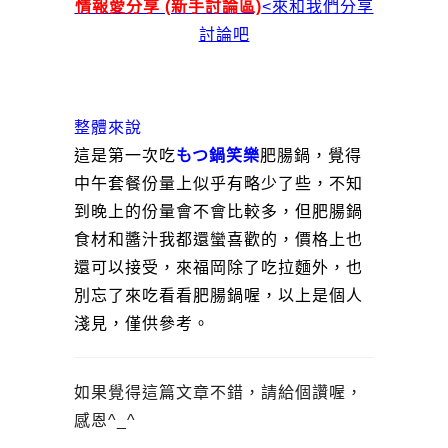
情報愛分享 (新手討論區)
<來和我們分享
討論吧
整體來說
這是第一次吃
もつ鍋笑樂
肥腸鍋，覺得
中午套餐份量上似乎有略少了些，不知
到晚上的份量會不會比較多，但肥腸鍋
食材和醬汁我都還蠻喜歡的，價格上也
還可以接受，來福岡除了吃拉麵外，也
別忘了來吃看看肥腸鍋喔，以上是個人
淺見，僅供參考。
如果覺得這篇文章不錯，請給個讚喔，
感恩^_^