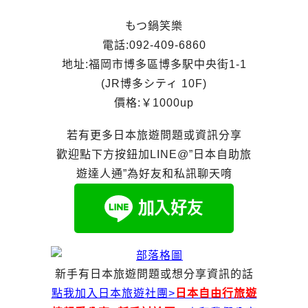
もつ鍋笑樂
電話:092-409-6860
地址:福岡市博多區博多駅中央街1-1
(JR博多シティ 10F)
價格:￥1000up
若有更多日本旅遊問題或資訊分享
歡迎點下方按鈕加LINE@”日本自助旅
遊達人通”為好友和私訊聊天唷
新手有日本旅遊問題或想分享資訊的話
點我加入日本旅遊社團>
日本自由行旅遊