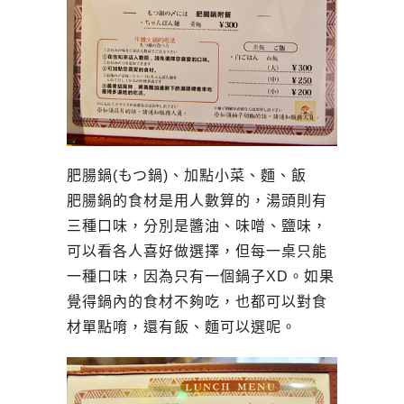
肥腸鍋(もつ鍋)、加點小菜、麵、飯
肥腸鍋的食材是用人數算的，湯頭則有
三種口味，分別是醬油、味噌、鹽味，
可以看各人喜好做選擇，但每一桌只能
一種口味，因為只有一個鍋子XD。如果
覺得鍋內的食材不夠吃，也都可以對食
材單點唷，還有飯、麵可以選呢。