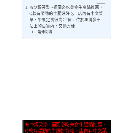
もつ鍋笑樂 ~福岡必吃美食牛腸鍋推薦，
Q軟有嚼勁的牛腸好好吃，店內有中文菜
單，午餐定食很高CP值，位於JR博多車
站上的百貨內，交通方便
延伸閱讀
もつ鍋笑樂 ~福岡必吃美食牛腸鍋推薦，
Q軟有嚼勁的牛腸好好吃，店內有中文菜