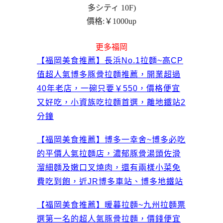
多シティ 10F)
價格:￥1000up
更多福岡
【福岡美食推薦】長浜No.1拉麵~高CP
值超人氣博多豚骨拉麵推薦，開業超過
40年老店，一碗只要￥550，價格便宜
又好吃，小資族吃拉麵首選，離地鐵站2
分鐘
【福岡美食推薦】博多一幸舍~博多必吃
的平價人氣拉麵店，濃郁豚骨湯頭佐滑
溜細麵及嫩口叉燒肉，還有兩樣小菜免
費吃到飽，近JR博多車站、博多地鐵站
【福岡美食推薦】暖暮拉麵~九州拉麵票
選第一名的超人氣豚骨拉麵，價錢便宜