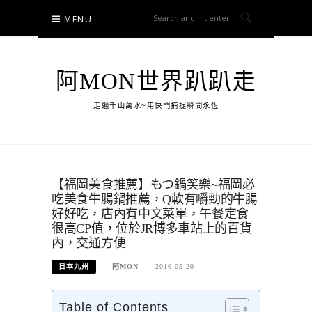
Skip
MENU
to
content
阿MON世界趴趴走
走遍千山萬水~用快門捕捉瞬間永恆
【福岡美食推薦】もつ鍋笑樂~福岡必
吃美食牛腸鍋推薦，Q軟有嚼勁的牛腸
好好吃，店內有中文菜單，午餐定食
很高CP值，位於JR博多車站上的百貨
內，交通方便
日本九州
阿MON
2016-05-20
Table of Contents