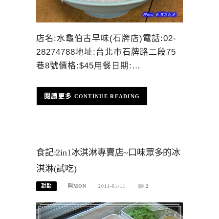
店名:水龜伯古早味(石牌店)電話:02-
28274788地址:台北市石牌路二段75
巷8號價格:$45用餐日期:…
CONTINUE READING
食記:2in1冰淇淋專賣店~口味眾多的冰
淇淋(試吃)
甜點
阿MON
2011-01-11
2