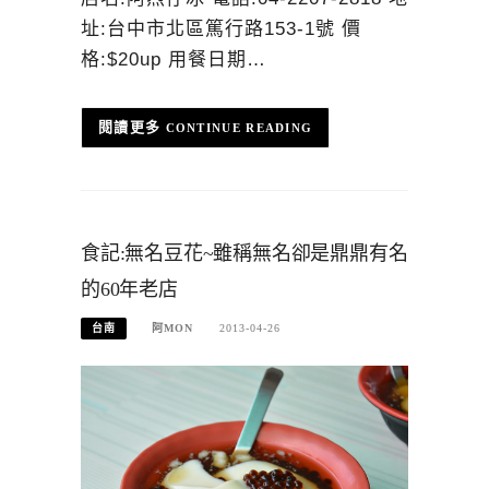
址:台中市北區篤行路153-1號 價
格:$20up 用餐日期…
CONTINUE READING
食記:無名豆花~雖稱無名卻是鼎鼎有名
的60年老店
台南
阿MON
2013-04-26