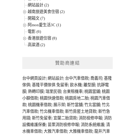
網站設計 (2)
越南旅遊美食住宿 (2)
開箱文 (7)
阿mon愛生活3C (1)
電影 (6)
香港旅遊住宿 (8)
高粱酒 (2)
贊助商連結
台中網頁設計
|
網站設計
|
台中汽車借款
|
喬義司
|
基隆
傢俱
|
基隆平價傢俱
免留車
|
飲水機
|
離型膜
|
抗靜電
膜
|
熱轉印膜
|
瑞里民宿
|
台東租機車
|
桃園當鋪
|
桃園
小額借款
|
桃園快速借款
|
桃園房地二胎
|
桃園汽車借
款
|
桃園機車借款
|
展示架
|
新竹當舖
|
竹北當舖
|
竹北
汽車借款
|
竹北機車借款
|
新竹房屋土地貸款
|
新竹急
用錢
|
新竹免留車
|
宜蘭二胎貸款
|
消防檢修申報
|
消防
設備維護保養
|
苗栗消防檢修申報
|
消防系統維護
|
清
水機車借款
|
大雅汽車借款
|
大雅機車借款
|
龍井汽車