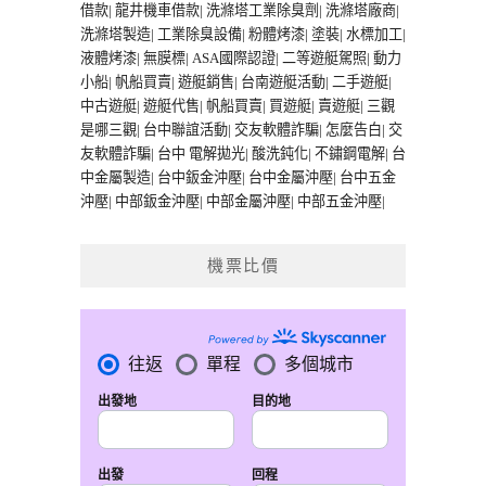
借款
|
龍井機車借款
|
洗滌塔工業除臭劑
|
洗滌塔廠商
|
洗滌塔製造
|
工業除臭設備
|
粉體烤漆
|
塗裝
|
水標加工
|
液體烤漆
|
無膜標
|
ASA國際認證
|
二等遊艇駕照
|
動力
小船
|
帆船買賣
|
遊艇銷售
|
台南遊艇活動
|
二手遊艇
|
中古遊艇
|
遊艇代售
|
帆船買賣
|
買遊艇
|
賣遊艇
|
三觀
是哪三觀
|
台中聯誼活動
|
交友軟體詐騙
|
怎麼告白
|
交
友軟體詐騙
|
台中 電解拋光
|
酸洗鈍化
|
不鏽鋼電解
|
台
中金屬製造
|
台中鈑金沖壓
|
台中金屬沖壓
|
台中五金
沖壓
|
中部鈑金沖壓
|
中部金屬沖壓
|
中部五金沖壓
|
機票比價