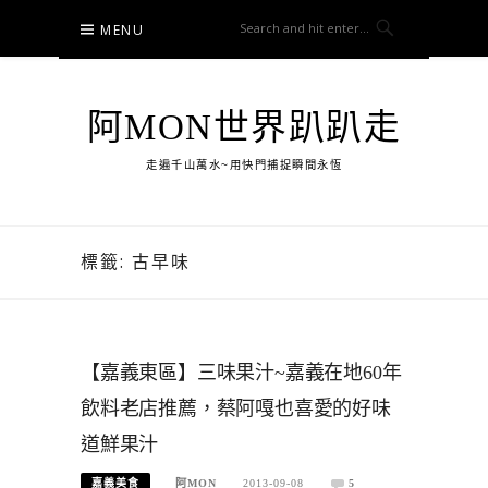
Skip
MENU
to
content
阿MON世界趴趴走
走遍千山萬水~用快門捕捉瞬間永恆
標籤:
古早味
【嘉義東區】三味果汁~嘉義在地60年
飲料老店推薦，蔡阿嘎也喜愛的好味
道鮮果汁
嘉義美食
阿MON
2013-09-08
5