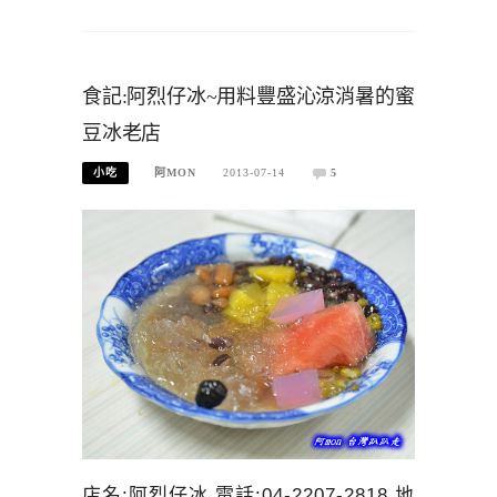
食記:阿烈仔冰~用料豐盛沁涼消暑的蜜
豆冰老店
小吃
阿MON
2013-07-14
5
店名:阿烈仔冰 電話:04-2207-2818 地