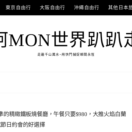
東京自由行
大阪自由行
沖繩自由行
其他日本
阿MON世界趴趴
走遍千山萬水~用快門捕捉瞬間永恆
準的精緻鐵板燒餐廳，午餐只要$980，大推火焰白蘭
或節日約會的好選擇