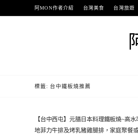
Skip
阿MON作者介紹
台灣美食
台灣旅遊
to
content
標籤:
台中鐵板燒推薦
【台中西屯】元膳日本料理鐵板燒~高水
地菲力牛排及烤乳豬雞腿排，家庭聚餐