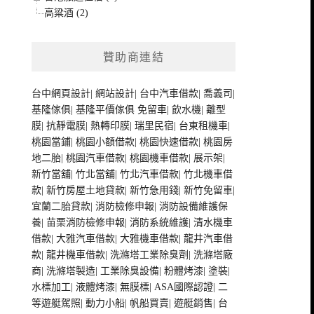
高粱酒 (2)
贊助商連結
台中網頁設計
|
網站設計
|
台中汽車借款
|
喬義司
|
基隆傢俱
|
基隆平價傢俱
免留車
|
飲水機
|
離型
膜
|
抗靜電膜
|
熱轉印膜
|
瑞里民宿
|
台東租機車
|
桃園當鋪
|
桃園小額借款
|
桃園快速借款
|
桃園房
地二胎
|
桃園汽車借款
|
桃園機車借款
|
展示架
|
新竹當舖
|
竹北當舖
|
竹北汽車借款
|
竹北機車借
款
|
新竹房屋土地貸款
|
新竹急用錢
|
新竹免留車
|
宜蘭二胎貸款
|
消防檢修申報
|
消防設備維護保
養
|
苗栗消防檢修申報
|
消防系統維護
|
清水機車
借款
|
大雅汽車借款
|
大雅機車借款
|
龍井汽車借
款
|
龍井機車借款
|
洗滌塔工業除臭劑
|
洗滌塔廠
商
|
洗滌塔製造
|
工業除臭設備
|
粉體烤漆
|
塗裝
|
水標加工
|
液體烤漆
|
無膜標
|
ASA國際認證
|
二
等遊艇駕照
|
動力小船
|
帆船買賣
|
遊艇銷售
|
台