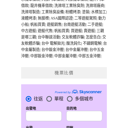
借款
|
龍井機車借款
|
洗滌塔工業除臭劑
|
洗滌塔廠商
|
洗滌塔製造
|
工業除臭設備
|
粉體烤漆
|
塗裝
|
水標加工
|
液體烤漆
|
無膜標
|
ASA國際認證
|
二等遊艇駕照
|
動力
小船
|
帆船買賣
|
遊艇銷售
|
台南遊艇活動
|
二手遊艇
|
中古遊艇
|
遊艇代售
|
帆船買賣
|
買遊艇
|
賣遊艇
|
三觀
是哪三觀
|
台中聯誼活動
|
交友軟體詐騙
|
怎麼告白
|
交
友軟體詐騙
|
台中 電解拋光
|
酸洗鈍化
|
不鏽鋼電解
|
台
中金屬製造
|
台中鈑金沖壓
|
台中金屬沖壓
|
台中五金
沖壓
|
中部鈑金沖壓
|
中部金屬沖壓
|
中部五金沖壓
|
機票比價