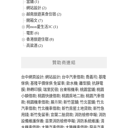
當鋪 (1)
網站設計 (2)
越南旅遊美食住宿 (2)
開箱文 (7)
阿mon愛生活3C (1)
電影 (6)
香港旅遊住宿 (8)
高粱酒 (2)
贊助商連結
台中網頁設計
|
網站設計
|
台中汽車借款
|
喬義司
|
基隆
傢俱
|
基隆平價傢俱
免留車
|
飲水機
|
離型膜
|
抗靜電
膜
|
熱轉印膜
|
瑞里民宿
|
台東租機車
|
桃園當鋪
|
桃園
小額借款
|
桃園快速借款
|
桃園房地二胎
|
桃園汽車借
款
|
桃園機車借款
|
展示架
|
新竹當舖
|
竹北當舖
|
竹北
汽車借款
|
竹北機車借款
|
新竹房屋土地貸款
|
新竹急
用錢
|
新竹免留車
|
宜蘭二胎貸款
|
消防檢修申報
|
消防
設備維護保養
|
苗栗消防檢修申報
|
消防系統維護
|
清
水機車借款
|
大雅汽車借款
|
大雅機車借款
|
龍井汽車