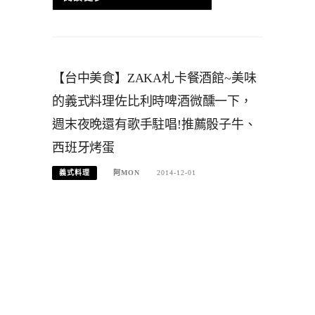
【台中美食】ZAKA札卡餐酒館~美味
的義式料理佐比利時啤酒微醺一下，
週末夜晚還有歌手駐唱!推薦骰子牛、
西班牙烤蛋
義式料理
阿MON
2014-12-01