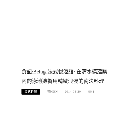
食記:Beluga法式餐酒館~在清水模建築
內的泳池邊饗用精緻浪漫的南法料理
法式料理
阿MON
2014-04-20
1