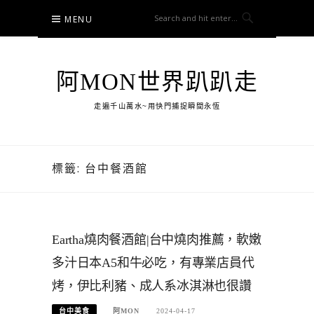
Skip
MENU
to
content
阿MON世界趴趴走
走遍千山萬水~用快門捕捉瞬間永恆
標籤:
台中餐酒館
Eartha燒肉餐酒館|台中燒肉推薦，軟嫩
多汁日本A5和牛必吃，有專業店員代
烤，伊比利豬、成人系冰淇淋也很讚
台中美食
阿MON
2024-04-17