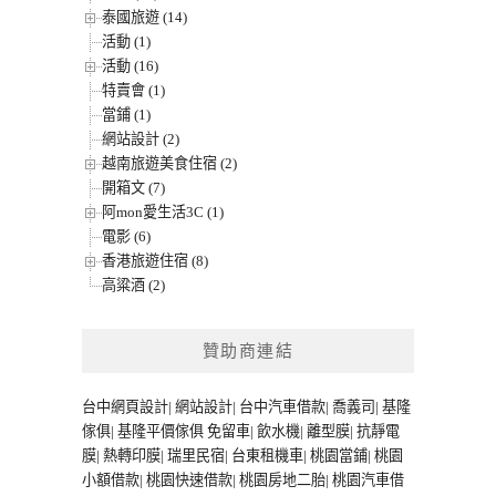
泰國旅遊 (14)
活動 (1)
活動 (16)
特賣會 (1)
當鋪 (1)
網站設計 (2)
越南旅遊美食住宿 (2)
開箱文 (7)
阿mon愛生活3C (1)
電影 (6)
香港旅遊住宿 (8)
高粱酒 (2)
贊助商連結
台中網頁設計
|
網站設計
|
台中汽車借款
|
喬義司
|
基隆
傢俱
|
基隆平價傢俱
免留車
|
飲水機
|
離型膜
|
抗靜電
膜
|
熱轉印膜
|
瑞里民宿
|
台東租機車
|
桃園當鋪
|
桃園
小額借款
|
桃園快速借款
|
桃園房地二胎
|
桃園汽車借