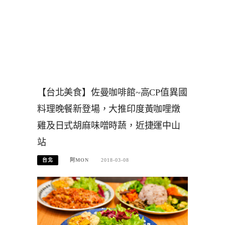
【台北美食】佐曼咖啡館~高CP值異國
料理晚餐新登場，大推印度黃咖哩燉
雞及日式胡麻味噌時蔬，近捷運中山
站
台北
阿MON
2018-03-08