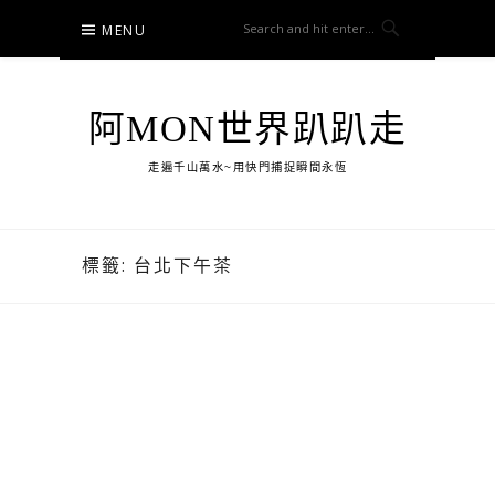
Skip
MENU
to
content
阿MON世界趴趴走
走遍千山萬水~用快門捕捉瞬間永恆
標籤:
台北下午茶