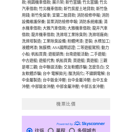
款
|
桃園機車借款
|
展示架
|
新竹當舖
|
竹北當舖
|
竹北
汽車借款
|
竹北機車借款
|
新竹房屋土地貸款
|
新竹急
用錢
|
新竹免留車
|
宜蘭二胎貸款
|
消防檢修申報
|
消防
設備維護保養
|
苗栗消防檢修申報
|
消防系統維護
|
清
水機車借款
|
大雅汽車借款
|
大雅機車借款
|
龍井汽車
借款
|
龍井機車借款
|
洗滌塔工業除臭劑
|
洗滌塔廠商
|
洗滌塔製造
|
工業除臭設備
|
粉體烤漆
|
塗裝
|
水標加工
|
液體烤漆
|
無膜標
|
ASA國際認證
|
二等遊艇駕照
|
動力
小船
|
帆船買賣
|
遊艇銷售
|
台南遊艇活動
|
二手遊艇
|
中古遊艇
|
遊艇代售
|
帆船買賣
|
買遊艇
|
賣遊艇
|
三觀
是哪三觀
|
台中聯誼活動
|
交友軟體詐騙
|
怎麼告白
|
交
友軟體詐騙
|
台中 電解拋光
|
酸洗鈍化
|
不鏽鋼電解
|
台
中金屬製造
|
台中鈑金沖壓
|
台中金屬沖壓
|
台中五金
沖壓
|
中部鈑金沖壓
|
中部金屬沖壓
|
中部五金沖壓
|
機票比價