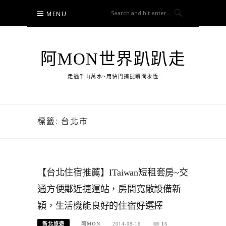
Skip
MENU
to
content
阿MON世界趴趴走
走遍千山萬水~用快門捕捉瞬間永恆
標籤:
台北市
【台北住宿推薦】ITaiwan短租套房~交
通方便鄰近捷運站，房間寬敞設備新
穎，生活機能良好的住宿好選擇
新北旅遊
阿MON
2014-08-16
15