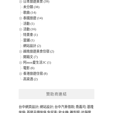
日本旅遊美食 (39)
未分類 (38)
歌曲 (14)
泰國旅遊 (14)
活動 (1)
活動 (16)
特賣會 (1)
當鋪 (1)
網站設計 (2)
越南旅遊美食住宿 (2)
開箱文 (7)
阿mon愛生活3C (1)
電影 (6)
香港旅遊住宿 (8)
高粱酒 (2)
贊助商連結
台中網頁設計
|
網站設計
|
台中汽車借款
|
喬義司
|
基隆
傢俱
|
基隆平價傢俱
免留車
|
飲水機
|
離型膜
|
抗靜電