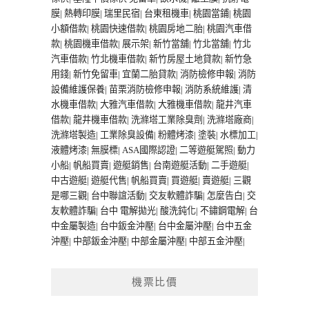
膜
|
熱轉印膜
|
瑞里民宿
|
台東租機車
|
桃園當鋪
|
桃園
小額借款
|
桃園快速借款
|
桃園房地二胎
|
桃園汽車借
款
|
桃園機車借款
|
展示架
|
新竹當舖
|
竹北當舖
|
竹北
汽車借款
|
竹北機車借款
|
新竹房屋土地貸款
|
新竹急
用錢
|
新竹免留車
|
宜蘭二胎貸款
|
消防檢修申報
|
消防
設備維護保養
|
苗栗消防檢修申報
|
消防系統維護
|
清
水機車借款
|
大雅汽車借款
|
大雅機車借款
|
龍井汽車
借款
|
龍井機車借款
|
洗滌塔工業除臭劑
|
洗滌塔廠商
|
洗滌塔製造
|
工業除臭設備
|
粉體烤漆
|
塗裝
|
水標加工
|
液體烤漆
|
無膜標
|
ASA國際認證
|
二等遊艇駕照
|
動力
小船
|
帆船買賣
|
遊艇銷售
|
台南遊艇活動
|
二手遊艇
|
中古遊艇
|
遊艇代售
|
帆船買賣
|
買遊艇
|
賣遊艇
|
三觀
是哪三觀
|
台中聯誼活動
|
交友軟體詐騙
|
怎麼告白
|
交
友軟體詐騙
|
台中 電解拋光
|
酸洗鈍化
|
不鏽鋼電解
|
台
中金屬製造
|
台中鈑金沖壓
|
台中金屬沖壓
|
台中五金
沖壓
|
中部鈑金沖壓
|
中部金屬沖壓
|
中部五金沖壓
|
機票比價