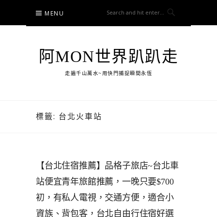
Skip
MENU
to
content
阿MON世界趴趴走
走遍千山萬水~用快門捕捉瞬間永恆
標籤:
台北火車站
【台北住宿推薦】品格子旅店~台北車
站便宜青年旅館推薦，一晚只要$700
初，有私人電視，交通方便，適合小
資族、背包客，台北自由行住宿好選