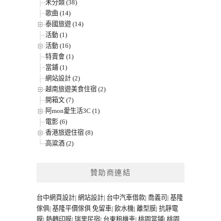
未分類 (38)
歌曲 (14)
泰國旅遊 (14)
活動 (1)
活動 (16)
特賣會 (1)
當鋪 (1)
網站設計 (2)
越南旅遊美食住宿 (2)
開箱文 (7)
阿mon愛生活3C (1)
電影 (6)
香港旅遊住宿 (8)
高粱酒 (2)
贊助商連結
台中網頁設計
|
網站設計
|
台中汽車借款
|
喬義司
|
基隆
傢俱
|
基隆平價傢俱
免留車
|
飲水機
|
離型膜
|
抗靜電
膜
|
熱轉印膜
|
瑞里民宿
|
台東租機車
|
桃園當鋪
|
桃園