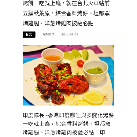
烤餅一吃就上癮，就在台北火車站前
五鐵秋葉原，綜合香料烤餅、坦都窯
烤雞腿、洋蔥烤雞肉披薩必點
台北
阿MON
2014-09-03
印度隊長~香濃印度咖哩與多變化烤餅
一吃就上癮，綜合香料烤餅、坦都窯
烤雞腿、洋蔥烤雞肉披薩必點 印…