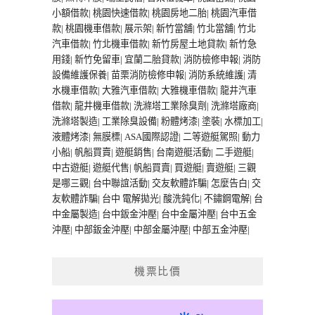
小額借款
|
桃園快速借款
|
桃園房地二胎
|
桃園汽車借
款
|
桃園機車借款
|
展示架
|
新竹當舖
|
竹北當舖
|
竹北
汽車借款
|
竹北機車借款
|
新竹房屋土地貸款
|
新竹急
用錢
|
新竹免留車
|
宜蘭二胎貸款
|
消防檢修申報
|
消防
設備維護保養
|
苗栗消防檢修申報
|
消防系統維護
|
清
水機車借款
|
大雅汽車借款
|
大雅機車借款
|
龍井汽車
借款
|
龍井機車借款
|
洗滌塔工業除臭劑
|
洗滌塔廠商
|
洗滌塔製造
|
工業除臭設備
|
粉體烤漆
|
塗裝
|
水標加工
|
液體烤漆
|
無膜標
|
ASA國際認證
|
二等遊艇駕照
|
動力
小船
|
帆船買賣
|
遊艇銷售
|
台南遊艇活動
|
二手遊艇
|
中古遊艇
|
遊艇代售
|
帆船買賣
|
買遊艇
|
賣遊艇
|
三觀
是哪三觀
|
台中聯誼活動
|
交友軟體詐騙
|
怎麼告白
|
交
友軟體詐騙
|
台中 電解拋光
|
酸洗鈍化
|
不鏽鋼電解
|
台
中金屬製造
|
台中鈑金沖壓
|
台中金屬沖壓
|
台中五金
沖壓
|
中部鈑金沖壓
|
中部金屬沖壓
|
中部五金沖壓
|
機票比價