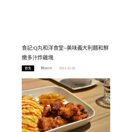
食記:Q丸和洋食堂~美味義大利麵和鮮
嫩多汁炸雞塊
台北
阿MON
2012-12-05