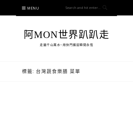
Skip
MENU
to
content
阿MON世界趴趴走
走遍千山萬水~用快門捕捉瞬間永恆
標籤:
台灣蔬食樂膳 菜單