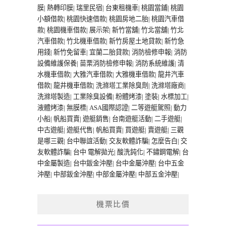
膜
|
熱轉印膜
|
瑞里民宿
|
台東租機車
|
桃園當鋪
|
桃園
小額借款
|
桃園快速借款
|
桃園房地二胎
|
桃園汽車借
款
|
桃園機車借款
|
展示架
|
新竹當舖
|
竹北當舖
|
竹北
汽車借款
|
竹北機車借款
|
新竹房屋土地貸款
|
新竹急
用錢
|
新竹免留車
|
宜蘭二胎貸款
|
消防檢修申報
|
消防
設備維護保養
|
苗栗消防檢修申報
|
消防系統維護
|
清
水機車借款
|
大雅汽車借款
|
大雅機車借款
|
龍井汽車
借款
|
龍井機車借款
|
洗滌塔工業除臭劑
|
洗滌塔廠商
|
洗滌塔製造
|
工業除臭設備
|
粉體烤漆
|
塗裝
|
水標加工
|
液體烤漆
|
無膜標
|
ASA國際認證
|
二等遊艇駕照
|
動力
小船
|
帆船買賣
|
遊艇銷售
|
台南遊艇活動
|
二手遊艇
|
中古遊艇
|
遊艇代售
|
帆船買賣
|
買遊艇
|
賣遊艇
|
三觀
是哪三觀
|
台中聯誼活動
|
交友軟體詐騙
|
怎麼告白
|
交
友軟體詐騙
|
台中 電解拋光
|
酸洗鈍化
|
不鏽鋼電解
|
台
中金屬製造
|
台中鈑金沖壓
|
台中金屬沖壓
|
台中五金
沖壓
|
中部鈑金沖壓
|
中部金屬沖壓
|
中部五金沖壓
|
機票比價