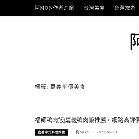
Skip
阿MON作者介紹
台灣美食
台灣旅遊
to
content
標籤:
嘉義平價美食
福師鴨肉飯|嘉義鴨肉飯推薦，網路高評
阿MON
2022-05-13
嘉義中式料理推薦