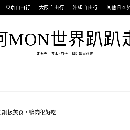
東京自由行
大阪自由行
沖繩自由行
其他日本
阿MON世界趴趴
走遍千山萬水~用快門捕捉瞬間永恆
價銅板美食，鴨肉很好吃