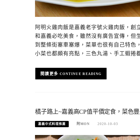
阿明火雞肉飯是嘉義老字號火雞肉飯，創立
和嘉義必吃美食，雖然沒有廣告宣傳，但
到整條街塞車塞爆，菜單也很有自己特色
小菜也都頗有亮點，三色丸湯、手工蝦捲
CONTINUE READING
橘子路上~嘉義高CP值平價定食，菜色
阿MON
2020-10-03
嘉義中式料理推薦