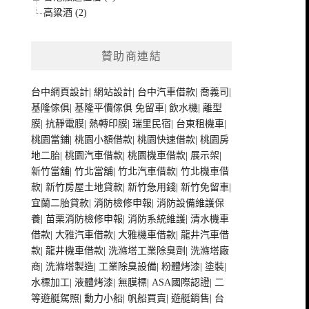
高粱酒 (2)
贊助商連結
台中網頁設計
|
網站設計
|
台中汽車借款
|
喬義司
|
基隆傢俱
|
基隆平價傢俱
免留車
|
飲水機
|
離型
膜
|
抗靜電膜
|
熱轉印膜
|
瑞里民宿
|
台東租機車
|
桃園當鋪
|
桃園小額借款
|
桃園快速借款
|
桃園房
地二胎
|
桃園汽車借款
|
桃園機車借款
|
展示架
|
新竹當舖
|
竹北當舖
|
竹北汽車借款
|
竹北機車借
款
|
新竹房屋土地貸款
|
新竹急用錢
|
新竹免留車
|
宜蘭二胎貸款
|
消防檢修申報
|
消防設備維護保
養
|
苗栗消防檢修申報
|
消防系統維護
|
清水機車
借款
|
大雅汽車借款
|
大雅機車借款
|
龍井汽車借
款
|
龍井機車借款
|
洗滌塔工業除臭劑
|
洗滌塔廠
商
|
洗滌塔製造
|
工業除臭設備
|
粉體烤漆
|
塗裝
|
水標加工
|
液體烤漆
|
無膜標
|
ASA國際認證
|
二
等遊艇駕照
|
動力小船
|
帆船買賣
|
遊艇銷售
|
台