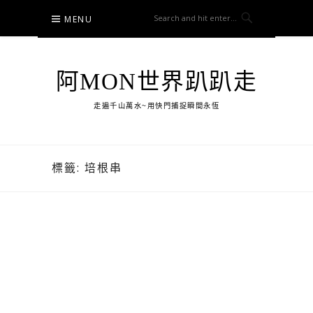
Skip
MENU
to
content
阿MON世界趴趴走
走遍千山萬水~用快門捕捉瞬間永恆
標籤:
培根串