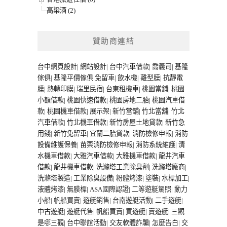
高粱酒 (2)
贊助商連結
台中網頁設計
|
網站設計
|
台中汽車借款
|
喬義司
|
基隆
傢俱
|
基隆平價傢俱
免留車
|
飲水機
|
離型膜
|
抗靜電
膜
|
熱轉印膜
|
瑞里民宿
|
台東租機車
|
桃園當鋪
|
桃園
小額借款
|
桃園快速借款
|
桃園房地二胎
|
桃園汽車借
款
|
桃園機車借款
|
展示架
|
新竹當舖
|
竹北當舖
|
竹北
汽車借款
|
竹北機車借款
|
新竹房屋土地貸款
|
新竹急
用錢
|
新竹免留車
|
宜蘭二胎貸款
|
消防檢修申報
|
消防
設備維護保養
|
苗栗消防檢修申報
|
消防系統維護
|
清
水機車借款
|
大雅汽車借款
|
大雅機車借款
|
龍井汽車
借款
|
龍井機車借款
|
洗滌塔工業除臭劑
|
洗滌塔廠商
|
洗滌塔製造
|
工業除臭設備
|
粉體烤漆
|
塗裝
|
水標加工
|
液體烤漆
|
無膜標
|
ASA國際認證
|
二等遊艇駕照
|
動力
小船
|
帆船買賣
|
遊艇銷售
|
台南遊艇活動
|
二手遊艇
|
中古遊艇
|
遊艇代售
|
帆船買賣
|
買遊艇
|
賣遊艇
|
三觀
是哪三觀
|
台中聯誼活動
|
交友軟體詐騙
|
怎麼告白
|
交