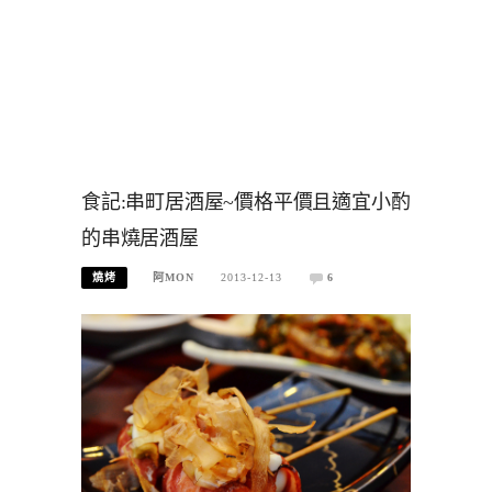
食記:串町居酒屋~價格平價且適宜小酌
的串燒居酒屋
燒烤
阿MON
2013-12-13
6