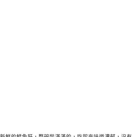
新鮮的鱈魚肝，整碗裝滿滿的，吃起來味道濃郁，沒有