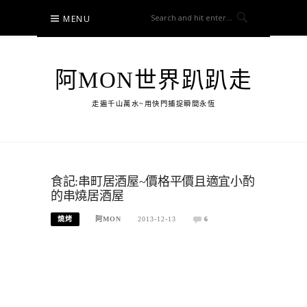
Skip
MENU
to
content
阿MON世界趴趴走
走遍千山萬水~用快門捕捉瞬間永恆
食記:串町居酒屋~價格平價且適宜小酌
的串燒居酒屋
燒烤
阿MON
2013-12-13
6