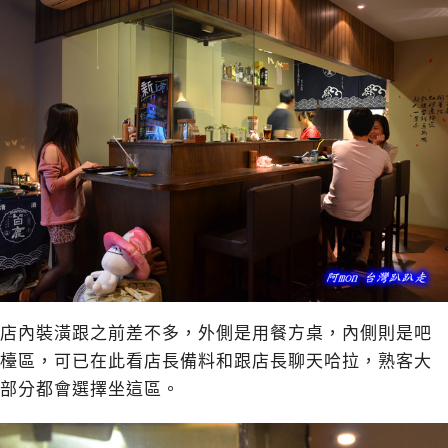
店內裝潢跟之前差不多，外側是用餐方桌，內側則是吧
檯區，可已在此看店長備料和跟店長聊天哈拉，熟客大
部分都會選擇坐這區。