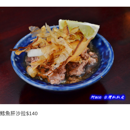
鱈魚肝沙拉$140