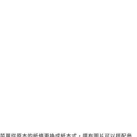
菜單從原本的紙條更換成紙本式，還有圖片可以搭配參