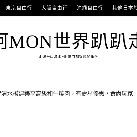
東京自由行
大阪自由行
沖繩自由行
其他日本
阿MON世界趴趴
走遍千山萬水~用快門捕捉瞬間永恆
學清水模建築享高級和牛燒肉，有壽星優惠，食尚玩家