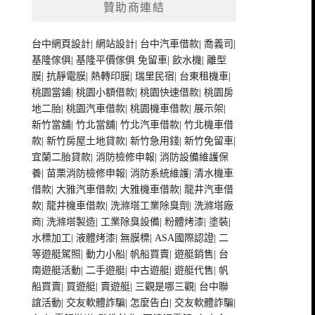
贊助商連結
台中網頁設計
|
網站設計
|
台中汽車借款
|
喬義司
|
基隆傢俱
|
基隆平價傢俱
免留車
|
飲水機
|
離型
膜
|
抗靜電膜
|
熱轉印膜
|
瑞里民宿
|
台東租機車
|
桃園當鋪
|
桃園小額借款
|
桃園快速借款
|
桃園房
地二胎
|
桃園汽車借款
|
桃園機車借款
|
展示架
|
新竹當舖
|
竹北當舖
|
竹北汽車借款
|
竹北機車借
款
|
新竹房屋土地貸款
|
新竹急用錢
|
新竹免留車
|
宜蘭二胎貸款
|
消防檢修申報
|
消防設備維護保
養
|
苗栗消防檢修申報
|
消防系統維護
|
清水機車
借款
|
大雅汽車借款
|
大雅機車借款
|
龍井汽車借
款
|
龍井機車借款
|
洗滌塔工業除臭劑
|
洗滌塔廠
商
|
洗滌塔製造
|
工業除臭設備
|
粉體烤漆
|
塗裝
|
水標加工
|
液體烤漆
|
無膜標
|
ASA國際認證
|
二
等遊艇駕照
|
動力小船
|
帆船買賣
|
遊艇銷售
|
台
南遊艇活動
|
二手遊艇
|
中古遊艇
|
遊艇代售
|
帆
船買賣
|
買遊艇
|
賣遊艇
|
三觀是哪三觀
|
台中聯
誼活動
|
交友軟體詐騙
|
怎麼告白
|
交友軟體詐騙
|