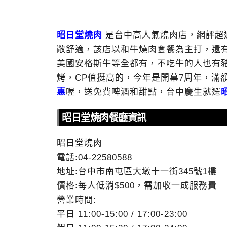
昭日堂燒肉
是台中高人氣燒肉店，網評超
敞舒適，該店以和牛燒肉套餐為主打，還
美國安格斯牛等全都有，不吃牛的人也有
烤，CP值挺高的，今年是開幕7周年，滿
惠
喔，送免費啤酒和甜點，台中慶生就選
昭日堂燒肉餐廳資訊
昭日堂燒肉
電話:04-22580588
地址:台中市南屯區大墩十一街345號1樓
價格:每人低消$500，需加收一成服務費
營業時間:
平日 11:00-15:00 / 17:00-23:00