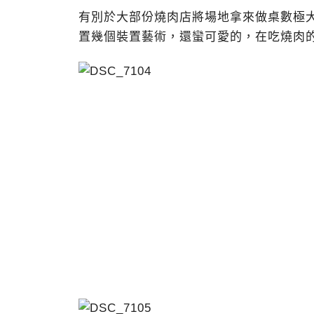
有別於大部份燒肉店將場地拿來做桌數極
置幾個裝置藝術，還蠻可愛的，在吃燒肉