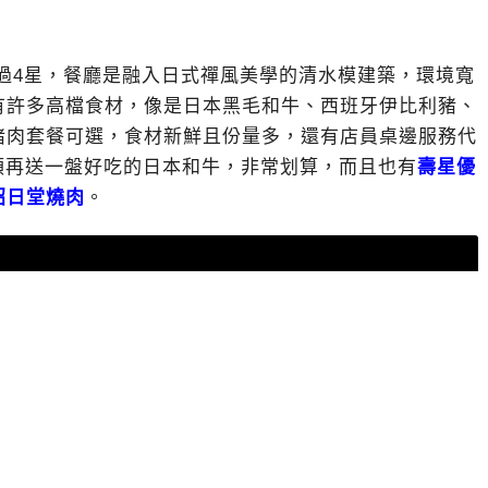
過4星，餐廳是融入日式禪風美學的清水模建築，環境寬
有許多高檔食材，像是日本黑毛和牛、西班牙伊比利豬、
豬肉套餐可選，食材新鮮且份量多，還有店員桌邊服務代
額再送一盤好吃的日本和牛，非常划算，而且也有
壽星優
昭日堂燒肉
。