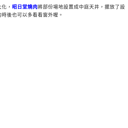
大化，
昭日堂燒肉
將部份場地設置成中庭天井，擺放了設
的時後也可以多看看窗外喔。