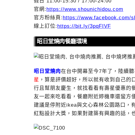
假日 11:00-15:30 / 17:00-24:00
官網:
https://www.shounichidou.com
官方粉絲頁:
https://www.facebook.com/s
線上訂位:
https://bit.ly/3pqFIVF
昭日堂燒肉餐廳環境
昭日堂燒肉
在台中開幕至今7年了，陸續
星
，算是評價超好，所以就有收到自己的
行且幫朋友慶生，就找看看有壽星優惠的
友一起來吃看看，餐廳附近婷機車還蠻方
建議是停附近ikea與文心森林公園路口
紅點設計大獎，如果對建築有興趣的話，