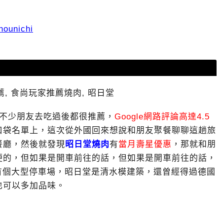
hounichi
聽不少朋友去吃過後都很推薦，
Google網路評論高達4.5
口袋名單上，這次從外國回來想說和朋友聚餐聊聊這趟旅
餐廳，然後就發現
昭日堂燒肉
有
當月壽星優惠
，那就和朋
便的，但如果是開車前往的話，但如果是開車前往的話，
，有個大型停車場，昭日堂是清水模建築，還曾經得過德國
也可以多加品味。