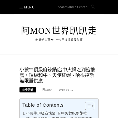
Skip
MENU
to
content
阿MON世界趴趴走
走遍千山萬水~用快門捕捉瞬間永恆
小蒙牛頂級麻辣鍋|台中火鍋吃到飽推
薦，頂級和牛、天使紅蝦、哈根達斯
無限量供應
台中美食
阿MON
2019-01-12
Table of Contents
小蒙牛頂級麻辣鍋 |台中火鍋吃到飽推