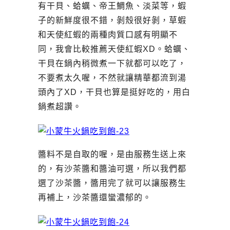
有干貝、蛤蠣、帝王鯛魚、淡菜等，蝦
子的新鮮度很不錯，剝殼很好剝，草蝦
和天使紅蝦的兩種肉質口感有明顯不
同，我會比較推薦天使紅蝦XD。蛤蠣、
干貝在鍋內稍微煮一下就都可以吃了，
不要煮太久喔，不然就讓精華都流到湯
頭內了XD，干貝也算是挺好吃的，用白
鍋煮超讚。
醬料不是自取的喔，是由服務生送上來
的，有沙茶醬和醬油可選，所以我們都
選了沙茶醬，醬用完了就可以讓服務生
再補上，沙茶醬還蠻濃郁的。