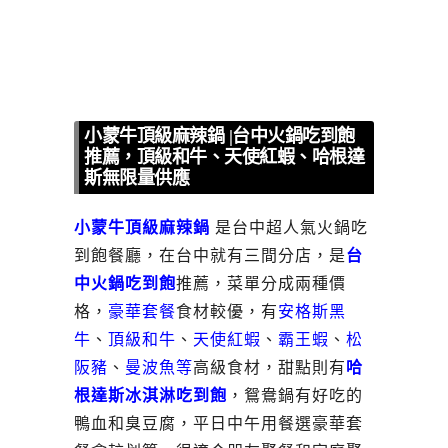
小蒙牛頂級麻辣鍋 |台中火鍋吃到飽
推薦，頂級和牛、天使紅蝦、哈根達
斯無限量供應
小蒙牛頂級麻辣鍋
是台中超人氣火鍋吃
到飽餐廳，在台中就有三間分店，是
台
中火鍋吃到飽
推薦，菜單分成兩種價
格，
豪華套餐
食材較優，有
安格斯黑
牛
、
頂級和牛
、
天使紅蝦
、
霸王蝦
、
松
阪豬
、
曼波魚等
高級食材，甜點則有
哈
根達斯冰淇淋吃到飽
，鴛鴦鍋有好吃的
鴨血和臭豆腐，平日中午用餐選豪華套