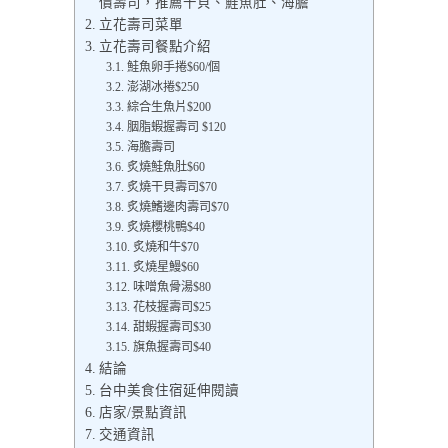
價壽司，推薦干貝、鮭魚肚、海膽
立花壽司菜單
立花壽司餐點介紹
鮭魚卵手捲$60/個
澎湖冰捲$250
綜合生魚片$200
胭脂蝦握壽司 $120
海膽壽司
炙燒鮭魚肚$60
炙燒干貝壽司$70
炙燒鰭邊肉壽司$70
炙燒櫻桃鴨$40
炙燒和牛$70
炙燒星鰻$60
味噌魚骨湯$80
花枝握壽司$25
甜蝦握壽司$30
旗魚握壽司$40
結論
台中美食住宿延伸閱讀
店家/景點資訊
交通資訊