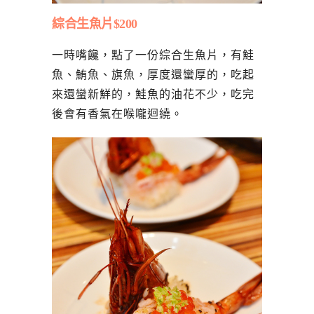
綜合生魚片$200
一時嘴饞，點了一份綜合生魚片，有鮭
魚、鮪魚、旗魚，厚度還蠻厚的，吃起
來還蠻新鮮的，鮭魚的油花不少，吃完
後會有香氣在喉嚨迴繞。