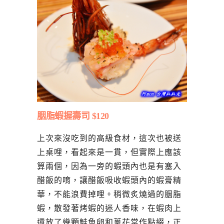
胭脂蝦握壽司 $120
上次來沒吃到的高級食材，這次也被送
上桌哩，看起來是一貫，但實際上應該
算兩個，因為一旁的蝦頭內也是有塞入
醋飯的唷，讓醋飯吸收蝦頭內的蝦膏精
華，不能浪費掉哩。稍微炙燒過的胭脂
蝦，散發著烤蝦的迷人香味，在蝦肉上
還放了幾顆鮭魚卵和蔥花當作點綴，正