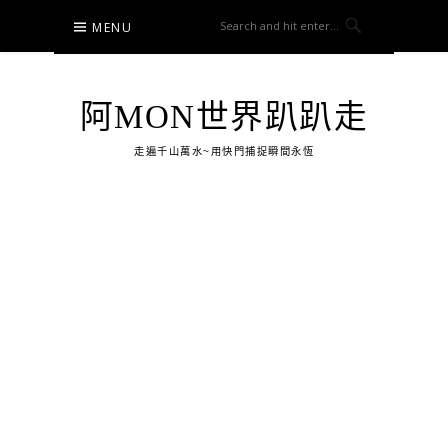
Skip
MENU
to
content
阿MON世界趴趴走
走遍千山萬水~用快門捕捉瞬間永恆