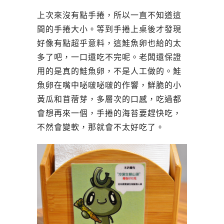
上次來沒有點手捲，所以一直不知道這
間的手捲大小。等到手捲上桌後才發現
好像有點超乎意料，這鮭魚卵也給的太
多了吧，一口還吃不完呢。老闆還保證
用的是真的鮭魚卵，不是人工做的。鮭
魚卵在嘴中咇啵咇啵的作響，鮮脆的小
黃瓜和苜蓿芽，多層次的口感，吃過都
會想再來一個，手捲的海苔要趕快吃，
不然會變軟，那就會不太好吃了。