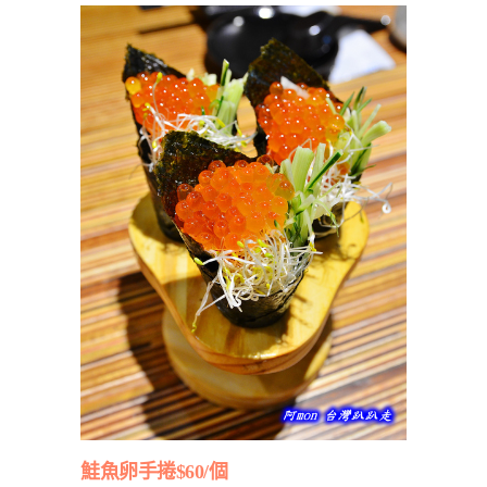
鮭魚卵手捲$60/個