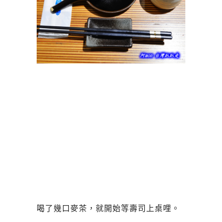
喝了幾口麥茶，就開始等壽司上桌哩。