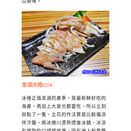
山葵唷。
澎湖冰捲$250
冰捲正值澎湖的產季，是最新鮮好吃的
海產，再加上大家也都愛吃，所以立刻
就點了一隻，立花的作法算是比較偏涼
拌冷盤，將冰捲川燙熟透後冰鎮，冰涼
有嚼勁的口感很退暑，因有淋上和風醬