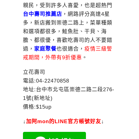
親民，受到許多人喜愛，也是超熱門
台中壽司推薦店
，網路評分高達4星
多，新店搬到崇德二路上，菜單種類
和選項都很多，鮭魚肚、干貝、海
膽、都很優，喜歡吃壽司的人不要錯
過，
家庭聚餐
也很適合，
疫情三級警
戒期間，外帶有9折優惠
。
立花壽司
電話:
04-22470858
地址:台中市北屯區崇德二路二段276-
1號(新地址)
價格:$15up
↓
加
阿mon的LINE官方帳號好友
↓