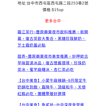
地址:台中市西屯區西屯路二段253巷2號
價格:$15up
更多台中
霜江茶行~豐原廟東夜市飲料推薦，新開
幕，復古茶飲大集合，黑糖珍珠鮮奶、
芝士霜奶蓋必點
甜弄~豐原廟東夜市美食推薦，好呷欸古
早味甜湯冰品，復古懷舊環境，珍珠奶
茶冰、蜜芋麻糬冰、杏仁茶必吃
【台中美食】小蒙牛麻辣鍋~9月限定牛
奶鍋吃到飽，霜降牛、頂級和牛、天使
紅蝦必吃，團體聚餐好選擇
【台中美食】魚貳拾~台中深夜食堂推