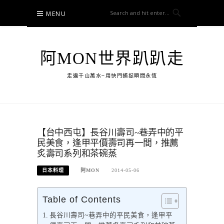
Skip
MENU
to
content
阿MON世界趴趴走
走遍千山萬水~用快門捕捉瞬間永恆
【台中西屯】長谷川壽司~巷弄中的平
民美食，逢甲平價壽司再一間，推薦
炙壽司系列和茶碗蒸
日本料理
阿MON
2014-05-06
Table of Contents
長谷川壽司~巷弄中的平民美食，逢甲平