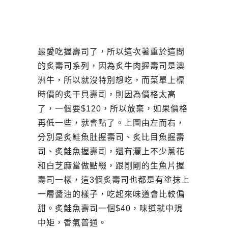
最愛吃握壽司了，所以這次著重於這間
的炙壽司系列，因為炙牛肉握壽司是澳
洲牛，所以就沒特別想吃，而菜單上標
時價的炙干貝壽司，則因為價格太高
了，一個要$120，所以放棄，如果價格
再低一些，就會點了。上圖由左而右，
分別是炙鮭魚肚握壽司、炙比目魚握壽
司、炙鮭魚握壽司，還有灑上不少蔥花
和白芝麻當做點綴，跟剛剛的生魚片握
壽司一樣，這3個炙壽司也都是有塗抹上
一層醬油的樣子，吃起來味道會比較偏
甜。炙鮭魚壽司一個$40，味道就中規
中矩，香氣普通。