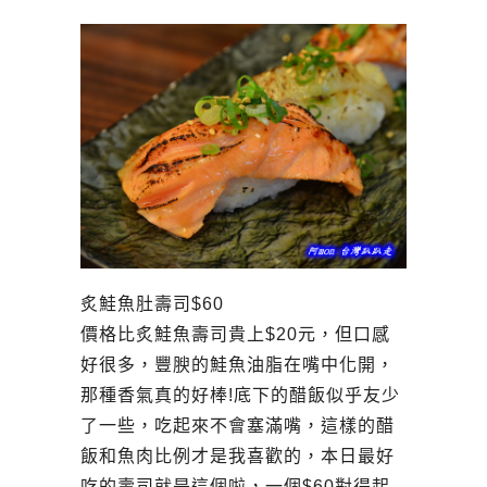
炙鮭魚肚壽司$60
價格比炙鮭魚壽司貴上$20元，但口感
好很多，豐腴的鮭魚油脂在嘴中化開，
那種香氣真的好棒!底下的醋飯似乎友少
了一些，吃起來不會塞滿嘴，這樣的醋
飯和魚肉比例才是我喜歡的，本日最好
吃的壽司就是這個啦，一個$60對得起