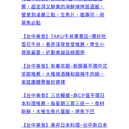
薦，超澎湃又鮮美的海鮮燒烤居酒屋，
營業到凌晨三點，生魚片、握壽司、荷
葉魚必點
【台中美食】TAKU牛丼專賣店~爆好吃
雪花牛丼，巷弄深夜食堂推薦，學生小
資族最愛，近勤美誠品綠園道
【台中美食】有春茶館~新開幕平價中式
茶館推薦，大推燒酒雞和麻辣牛肉鍋，
家庭團體聚餐好選擇
【台中美食】三合鰻屋~高CP值平價日
本料理推薦，每星期三買三送一，食材
新鮮，大推生魚片蓋飯、烤魚下巴
【台中美食】美井日本料理~台中新日本