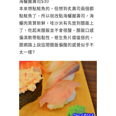
海鱺握壽司$30
本來想點鮭魚的，但想到炙壽司兩個都
點鮭魚了，所以就改點海鱺握壽司，海
鱺肉質算新鮮，哇沙米有先放到醋飯上
了，吃起來醋飯並不會很酸，醋飯口感
偏濕軟帶點黏性，根生魚片還蠻搭的，
跟網路上說這間醋飯偏酸的感覺似乎不
太一樣?