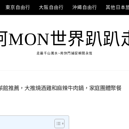
東京自由行
大阪自由行
沖繩自由行
其他日本
阿MON世界趴趴
走遍千山萬水~用快門捕捉瞬間永恆
茶館推薦，大推燒酒雞和麻辣牛肉鍋，家庭團體聚餐