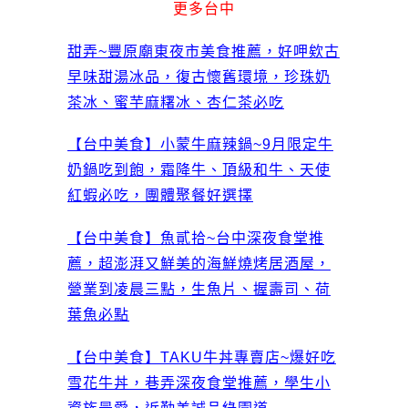
更多台中
甜弄~豐原廟東夜市美食推薦，好呷欸古
早味甜湯冰品，復古懷舊環境，珍珠奶
茶冰、蜜芋麻糬冰、杏仁茶必吃
【台中美食】小蒙牛麻辣鍋~9月限定牛
奶鍋吃到飽，霜降牛、頂級和牛、天使
紅蝦必吃，團體聚餐好選擇
【台中美食】魚貳拾~台中深夜食堂推
薦，超澎湃又鮮美的海鮮燒烤居酒屋，
營業到凌晨三點，生魚片、握壽司、荷
葉魚必點
【台中美食】TAKU牛丼專賣店~爆好吃
雪花牛丼，巷弄深夜食堂推薦，學生小