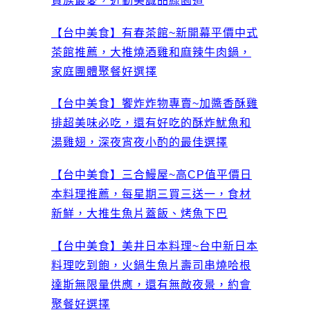
資族最愛，近勤美誠品綠園道
【台中美食】有春茶館~新開幕平價中式
茶館推薦，大推燒酒雞和麻辣牛肉鍋，
家庭團體聚餐好選擇
【台中美食】饗炸炸物專賣~加醬香酥雞
排超美味必吃，還有好吃的酥炸魷魚和
湯雞翅，深夜宵夜小酌的最佳選擇
【台中美食】三合鰻屋~高CP值平價日
本料理推薦，每星期三買三送一，食材
新鮮，大推生魚片蓋飯、烤魚下巴
【台中美食】美井日本料理~台中新日本
料理吃到飽，火鍋生魚片壽司串燒哈根
達斯無限量供應，還有無敵夜景，約會
聚餐好選擇