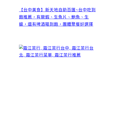
【台中美食】新天地自助百匯~台中吃到
飽推薦，有龍蝦、生魚片、鮑魚、生
蠔，還有啤酒喝到飽，團體聚餐好選擇