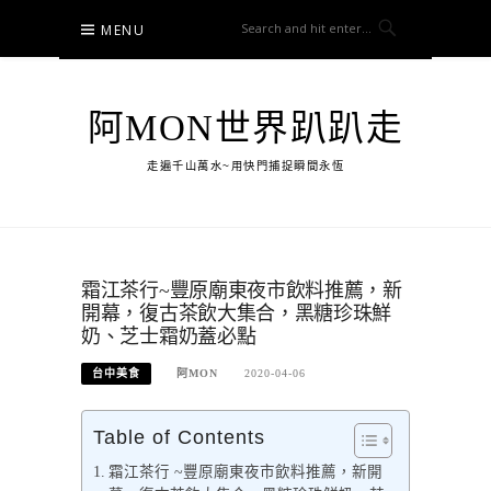
Skip
MENU
to
content
阿MON世界趴趴走
走遍千山萬水~用快門捕捉瞬間永恆
霜江茶行~豐原廟東夜市飲料推薦，新
開幕，復古茶飲大集合，黑糖珍珠鮮
奶、芝士霜奶蓋必點
台中美食
阿MON
2020-04-06
Table of Contents
霜江茶行 ~豐原廟東夜市飲料推薦，新開