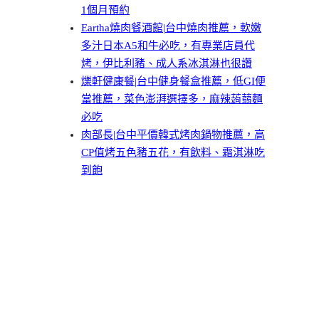
1個月預約
Eartha燒肉餐酒館|台中燒肉推薦，軟嫩
多汁日本A5和牛必吃，有專業店員代
烤，伊比利豬、成人系冰淇淋也很讚
爍軒健康餐|台中健身餐盒推薦，低GI便
當推薦，菜色澎湃選擇多，麻辣蒟蒻麵
必吃
肉部長|台中平價韓式烤肉鍋物推薦，高
CP值烤五色豬五花，有飲料、霜淇淋吃
到飽