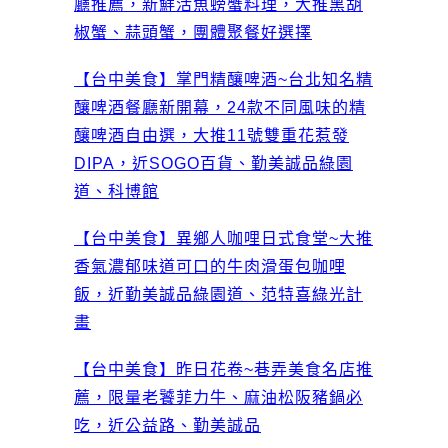
廳推薦，新鮮活魚螃蟹料理，大推黑胡
椒蟹、蒜頭蟹，團體聚餐好選擇
【台中美食】掌門精釀啤酒~台北知名精
釀啤酒餐廳新開幕，24款不同風味的精
釀啤酒自由選，大推11號雙重花惹發
DIPA，近SOGO百貨、勤美誠品綠園
道、科博館
【台中美食】異鄉人咖哩日式食堂~大推
香氣濃郁味道可口的牛肉滑蛋包咖哩
飯，近勤美誠品綠園道、范特喜綠光計
畫
【台中美食】昨日花卷~巷弄美食名店推
薦，限量老饕菲力牛、麻油松阪豬鍋必
吃，近公益路、勤美誠品