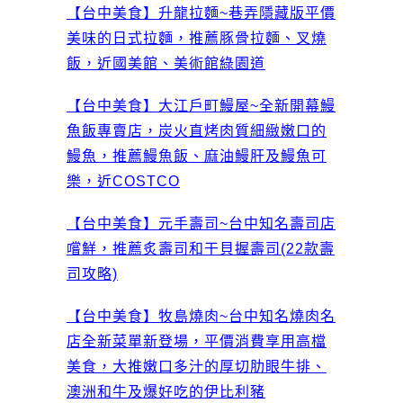
【台中美食】升龍拉麵~巷弄隱藏版平價
美味的日式拉麵，推薦豚骨拉麵、叉燒
飯，近國美館、美術館綠園道
【台中美食】大江戶町鰻屋~全新開幕鰻
魚飯專賣店，炭火直烤肉質細緻嫩口的
鰻魚，推薦鰻魚飯、麻油鰻肝及鰻魚可
樂，近COSTCO
【台中美食】元手壽司~台中知名壽司店
嚐鮮，推薦炙壽司和干貝握壽司(22款壽
司攻略)
【台中美食】牧島燒肉~台中知名燒肉名
店全新菜單新登場，平價消費享用高檔
美食，大推嫩口多汁的厚切肋眼牛排、
澳洲和牛及爆好吃的伊比利豬