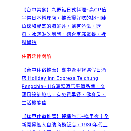
【台中美食】丸野鮨日式料理~高CP值
平價日本料理店，推薦爆好吃的起司鮭
魚球和豐盛的海鮮丼，還有熱湯、飲
料、冰淇淋吃到飽，適合家庭聚餐，近
科博館
住宿延伸閱讀
【台中住宿推薦】臺中逢甲智選假日酒
店 Holiday Inn Express Taichung
Fengchia~IHG洲際酒店平價品牌，文
藝風設計旅店，有免費早餐、健身房，
生活機能佳
【逢甲住宿推薦】夢樓旅店~逢甲夜市全
新開幕無人自助商務飯店，1930年代上