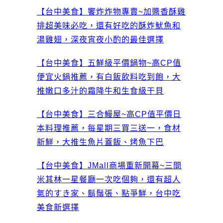
【台中美食】饗炸炸物專賣~加醬香酥雞
排超美味必吃，還有好吃的酥炸魷魚和
湯雞翅，深夜宵夜小酌的最佳選擇
【台中美食】五鮮級平價鍋物~高CP值
便宜火鍋推薦，有白飯飲料吃到飽，大
推嫩口多汁的霜降牛和生食級干貝
【台中美食】三合鰻屋~高CP值平價日
本料理推薦，每星期三買三送一，食材
新鮮，大推生魚片蓋飯、烤魚下巴
【台中美食】JMall商場重新開幕~三間
米其林一星餐廳一次吃個夠，還有超人
氣的すき家、鬍鬚張、點爭鮮，台中吃
美食新選擇