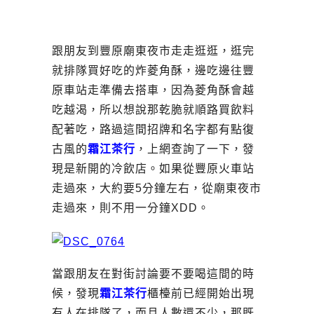
跟朋友到豐原廟東夜市走走逛逛，逛完
就排隊買好吃的炸菱角酥，邊吃邊往豐
原車站走準備去搭車，因為菱角酥會越
吃越渴，所以想說那乾脆就順路買飲料
配著吃，路過這間招牌和名字都有點復
古風的
霜江茶行
，上網查詢了一下，發
現是新開的冷飲店。如果從豐原火車站
走過來，大約要5分鐘左右，從廟東夜市
走過來，則不用一分鐘XDD。
當跟朋友在對街討論要不要喝這間的時
候，發現
霜江茶行
櫃檯前已經開始出現
有人在排隊了，而且人數還不少，那既