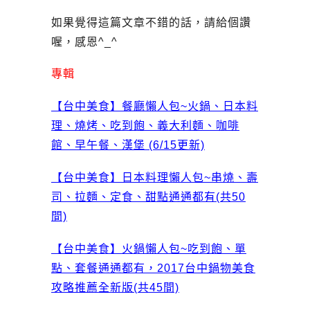
如果覺得這篇文章不錯的話，請給個讚
喔，感恩^_^
專輯
【台中美食】餐廳懶人包~火鍋、日本料
理、燒烤、吃到飽、義大利麵、咖啡
館、早午餐、漢堡 (6/15更新)
【台中美食】日本料理懶人包~串燒、壽
司、拉麵、定食、甜點通通都有(共50
間)
【台中美食】火鍋懶人包~吃到飽、單
點、套餐通通都有，2017台中鍋物美食
攻略推薦全新版(共45間)