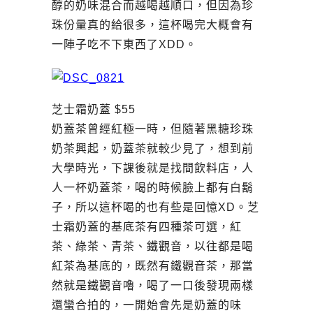
醇的奶味混合而越喝越順口，但因為珍
珠份量真的給很多，這杯喝完大概會有
一陣子吃不下東西了XDD。
芝士霜奶蓋 $55
奶蓋茶曾經紅極一時，但隨著黑糖珍珠
奶茶興起，奶蓋茶就較少見了，想到前
大學時光，下課後就是找間飲料店，人
人一杯奶蓋茶，喝的時候臉上都有白鬍
子，所以這杯喝的也有些是回憶XD。芝
士霜奶蓋的基底茶有四種茶可選，紅
茶、綠茶、青茶、鐵觀音，以往都是喝
紅茶為基底的，既然有鐵觀音茶，那當
然就是鐵觀音嚕，喝了一口後發現兩樣
還蠻合拍的，一開始會先是奶蓋的味