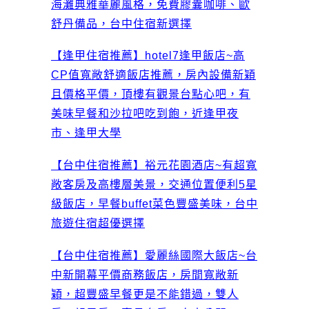
海灘典雅華麗風格，免費膠囊咖啡、歐
舒丹備品，台中住宿新選擇
【逢甲住宿推薦】hotel7逢甲飯店~高
CP值寬敞舒適飯店推薦，房內設備新穎
且價格平價，頂樓有觀景台點心吧，有
美味早餐和沙拉吧吃到飽，近逢甲夜
市、逢甲大學
【台中住宿推薦】裕元花園酒店~有超寬
敞客房及高樓層美景，交通位置便利5星
級飯店，早餐buffet菜色豐盛美味，台中
旅遊住宿超優選擇
【台中住宿推薦】愛麗絲國際大飯店~台
中新開幕平價商務飯店，房間寬敞新
穎，超豐盛早餐更是不能錯過，雙人