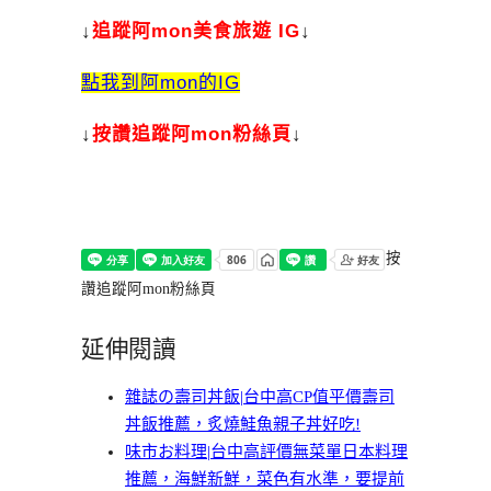
↓
追蹤阿mon美食旅遊 IG
↓
點我到阿mon的IG
↓
按讚追蹤阿mon粉絲頁
↓
按
讚追蹤阿mon粉絲頁
延伸閱讀
雜誌の壽司丼飯|台中高CP值平價壽司
丼飯推薦，炙燒鮭魚親子丼好吃!
味市お料理|台中高評價無菜單日本料理
推薦，海鮮新鮮，菜色有水準，要提前