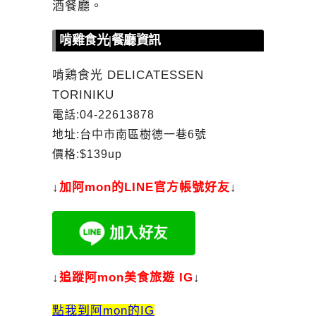
酒餐廳。
啃雞食光|餐廳資訊
啃鶏食光 DELICATESSEN
TORINIKU
電話:04-22613878
地址:台中市南區樹德一巷6號
價格:$139up
↓
加
阿mon的LINE官方帳號好友
↓
↓
追蹤阿mon美食旅遊 IG
↓
點我到阿mon的IG