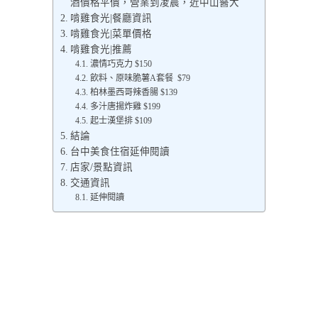
酒價格平價，營業到凌晨，近中山醫大
啃雞食光|餐廳資訊
啃雞食光|菜單價格
啃雞食光|推薦
濃情巧克力 $150
飲料、原味脆薯A套餐 $79
柏林墨西哥辣香腸 $139
多汁唐揚炸雞 $199
起士漢堡排 $109
結論
台中美食住宿延伸閱讀
店家/景點資訊
交通資訊
延伸閱讀