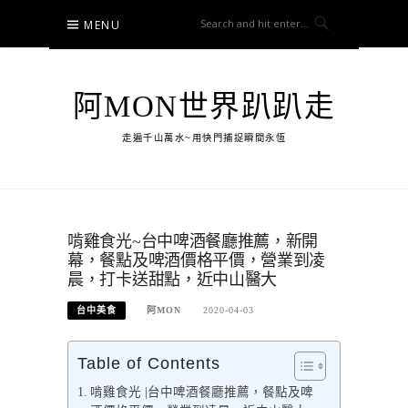
Skip
MENU
to
content
阿MON世界趴趴走
走遍千山萬水~用快門捕捉瞬間永恆
啃雞食光~台中啤酒餐廳推薦，新開
幕，餐點及啤酒價格平價，營業到凌
晨，打卡送甜點，近中山醫大
台中美食
阿MON
2020-04-03
Table of Contents
啃雞食光 |台中啤酒餐廳推薦，餐點及啤