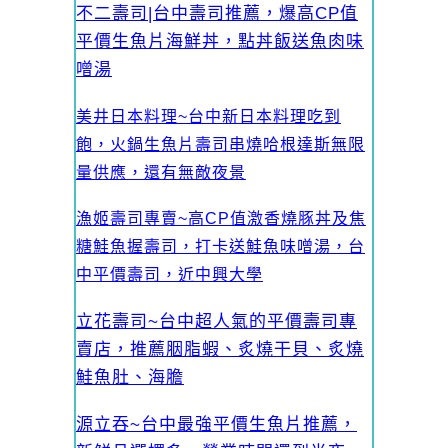
不二壽司|台中壽司推薦，爆高CP值
平價生魚片海鮮丼，點丼飯送魚肉味
噌湯
美井日本料理~台中新日本料理吃到
飽，火鍋生魚片壽司串燒哈根達斯無限
量供應，還有無敵夜景
漁姬壽司專賣~高CP值激香燒豚丼及焦
糖鮭魚握壽司，打卡送鮭魚味噌湯，台
中平價壽司，近中興大學
立花壽司~台中超人氣的平價壽司專
賣店，推薦胭脂蝦、炙燒干貝、炙燒
鮭魚肚、海膽
源立吞~台中最強平價生魚片推薦，