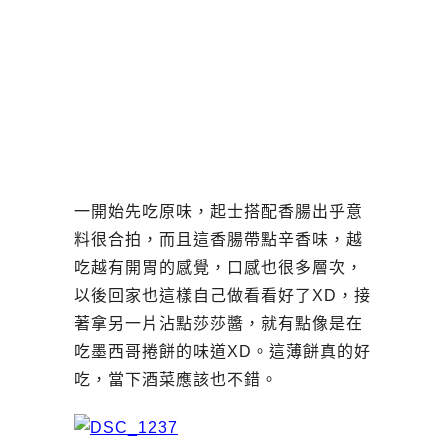
一開始先吃原味，起士搭配香腸出乎意
料很合拍，而且這香腸帶點辛香味，越
吃越有開胃的感覺，口感也很多層次，
以後回家也這樣自己做看看好了XD，接
著拿另一片沾點莎莎醬，就有點像是在
吃墨西哥捲餅的味道XD。這薄餅真的好
吃，當下酒菜應該也不錯。