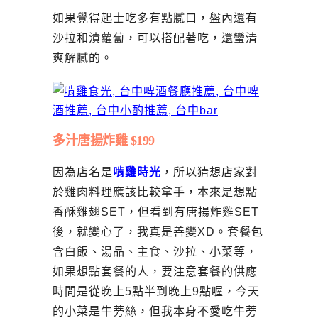
如果覺得起士吃多有點膩口，盤內還有
沙拉和漬蘿蔔，可以搭配著吃，還蠻清
爽解膩的。
多汁唐揚炸雞 $199
因為店名是
啃雞時光
，所以猜想店家對
於雞肉料理應該比較拿手，本來是想點
香酥雞翅SET，但看到有唐揚炸雞SET
後，就變心了，我真是善變XD。套餐包
含白飯、湯品、主食、沙拉、小菜等，
如果想點套餐的人，要注意套餐的供應
時間是從晚上5點半到晚上9點喔，今天
的小菜是牛蒡絲，但我本身不愛吃牛蒡