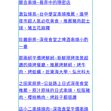
藤吉串燒~巷弄中的隱密店
激旨燒鳥~台中便宜串燒推薦，逢甲
夜市超人氣必吃美食，推薦豬肉起士
球、豬五花麻糬
珍麗廚房~深夜食堂之啤酒串燒小酌
一番
那兩蚵平價烤鮮蚵~新鮮現烤夜景超
讚的燒烤餐廳，推薦烤鮮蚵、烤牛
肉、烤蛤蠣，近東海大學、弘光科大
之田家廚房~公益路上日式深夜食堂
推薦，原汁原味的日式串燒，松阪豬
肉、櫻桃鴨肉、烤餃子都很讚
店小二串燒燒肉~深夜食堂平價串燒