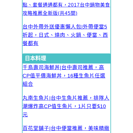
點、套餐通通都有，2017台中鍋物美食
攻略推薦全新版(共45間)
台中外帶外送優惠懶人包|外帶便當5
折起，日式、燒肉、火鍋、便當、西
餐都有
日本料理
千鳥壽司海鮮丼|台中壽司推薦，高
CP值平價海鮮丼，16種生魚片任選
組合
丸南生魚片|台中生魚片推薦，排隊人
潮爆炸高CP值生魚片，1片只要$10
元
百花堂舖子|台中便當推薦，美味精緻