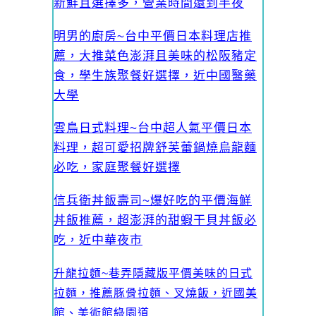
新鮮且選擇多，營業時間還到半夜
明男的廚房~台中平價日本料理店推
薦，大推菜色澎湃且美味的松阪豬定
食，學生族聚餐好選擇，近中國醫藥
大學
雲鳥日式料理~台中超人氣平價日本
料理，超可愛招牌舒芙蕾鍋燒烏龍麵
必吃，家庭聚餐好選擇
信兵衛丼飯壽司~爆好吃的平價海鮮
丼飯推薦，超澎湃的甜蝦干貝丼飯必
吃，近中華夜市
升龍拉麵~巷弄隱藏版平價美味的日式
拉麵，推薦豚骨拉麵、叉燒飯，近國美
館、美術館綠園道