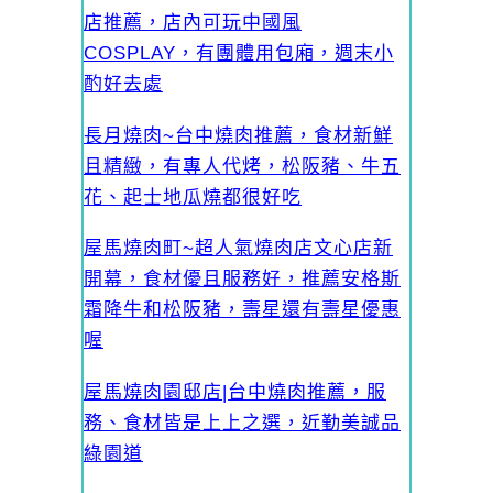
店推薦，店內可玩中國風
COSPLAY，有團體用包廂，週末小
酌好去處
長月燒肉~台中燒肉推薦，食材新鮮
且精緻，有專人代烤，松阪豬、牛五
花、起士地瓜燒都很好吃
屋馬燒肉町~超人氣燒肉店文心店新
開幕，食材優且服務好，推薦安格斯
霜降牛和松阪豬，壽星還有壽星優惠
喔
屋馬燒肉園邸店|台中燒肉推薦，服
務、食材皆是上上之選，近勤美誠品
綠園道