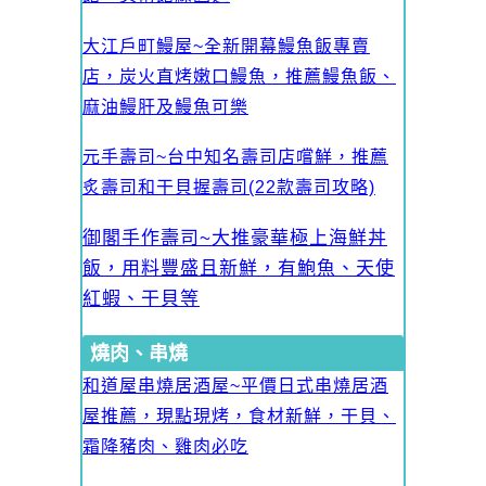
大江戶町鰻屋~全新開幕鰻魚飯專賣
店，炭火直烤嫩口鰻魚，推薦鰻魚飯、
麻油鰻肝及鰻魚可樂
元手壽司~台中知名壽司店嚐鮮，推薦
炙壽司和干貝握壽司(22款壽司攻略)
御閣手作壽司~大推豪華極上海鮮丼
飯，用料豐盛且新鮮，有鮑魚、天使
紅蝦、干貝等
燒肉、串燒
和道屋串燒居酒屋~平價日式串燒居酒
屋推薦，現點現烤，食材新鮮，干貝、
霜降豬肉、雞肉必吃