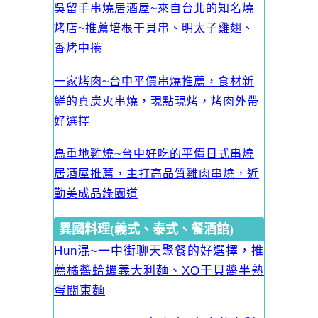
吳留手串燒居酒屋~來自台北的知名燒
烤店~推薦培根干貝串、明太子雞翅、
香烤中捲
一家烤肉~台中平價串燒推薦，食材新
鮮的真炭火串燒，現點現烤，烤肉外帶
好選擇
鳥重地雞燒~台中好吃的平價日式串燒
居酒屋推薦，主打高品質雞肉串燒，近
勤美成品綠園道
異國料理(義式、泰式、餐酒館)
Hun混~一中街聊天聚餐的好選擇，推
薦橘醬蛤蠣義大利麵、XO干貝醬半熟
蛋關東麵