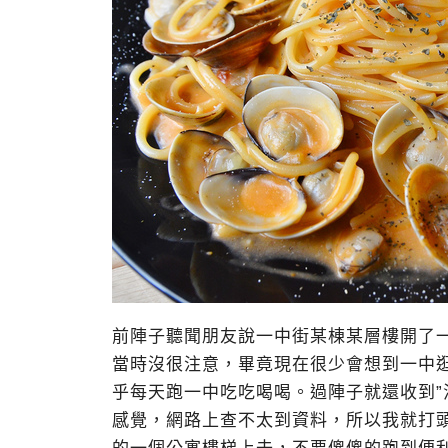
前陣子聽聞朋友說一中街某棟某層樓開了
當時沒很注意，畢竟現在很少會想到一中
乎每天跑一中吃吃喝喝。過陣子就還收到”
感覺，網路上查不太到資料，所以我就打頭