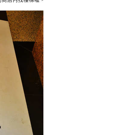
利商店內找樓梯喔。