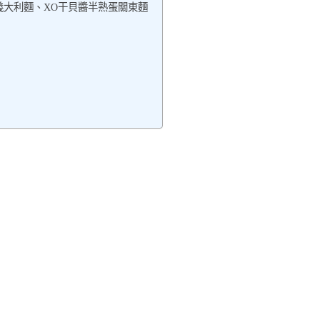
義大利麵、XO干貝醬半熟蛋關東麵