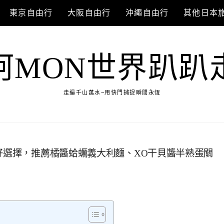
東京自由行
大阪自由行
沖繩自由行
其他日本
阿MON世界趴趴
走遍千山萬水~用快門捕捉瞬間永恆
的好選擇，推薦橘醬蛤蠣義大利麵、XO干貝醬半熟蛋關