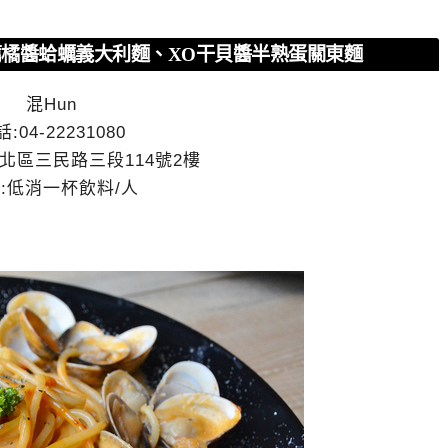
推薦橘醬蛤蠣義大利麵、XO干貝醬半熟蛋關東麵
混Hun
話:
04-22231080
北區三民路三段114號2樓
:低消一杯飲料/人