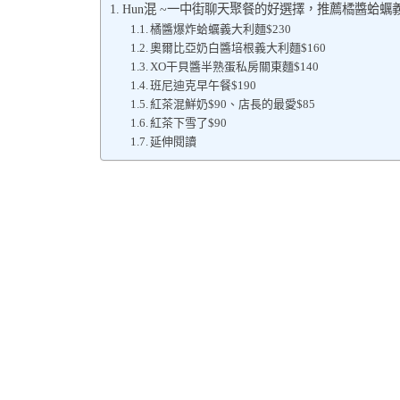
Hun混 ~一中街聊天聚餐的好選擇，推薦橘醬蛤蠣
橘醬爆炸蛤蠣義大利麵$230
奧爾比亞奶白醬培根義大利麵$160
XO干貝醬半熟蛋私房關東麵$140
班尼迪克早午餐$190
紅茶混鮮奶$90、店長的最愛$85
紅茶下雪了$90
延伸閱讀