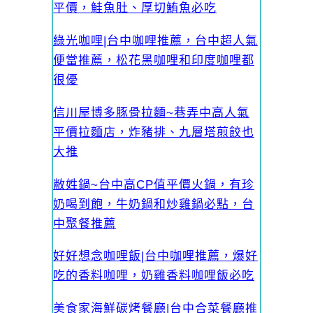
平價，鮭魚肚、厚切鮪魚必吃
綠光咖哩|台中咖哩推薦，台中超人氣
便當推薦，松花黑咖哩和印度咖哩都
很優
信川屋博多豚骨拉麵~巷弄中高人氣
平價拉麵店，炸豬排、九層塔煎餃也
大推
敝姓鍋~台中高CP值平價火鍋，有珍
奶喝到飽，牛奶鍋和炒雞鍋必點，台
中聚餐推薦
好好想念咖哩飯|台中咖哩推薦，爆好
吃的香料咖哩，奶雞香料咖哩飯必吃
美食家海鮮碳烤餐廳|台中合菜餐廳推