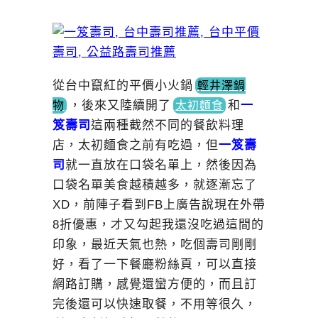
從台中竄紅的平價小火
鍋
輕井澤鍋
，
後來又陸續開
了
和
一
物
太初麵食
笈壽司
這兩種截然不同的餐飲料理
店，太初麵食之前有吃過，但
一笈壽
司
就一直放在口袋名單上，然後因為
口袋名單美食越積越多，就逐漸忘了
XD，前陣子看到FB上廣告說現在外帶
8折優惠，才又勾起我還沒吃過這間的
印象，最近天氣也熱，吃個壽司剛剛
好，看了一下餐廳粉絲頁，可以直接
網路訂購，感覺還蠻方便的，而且訂
完後還可以快速取餐，不用等很久，