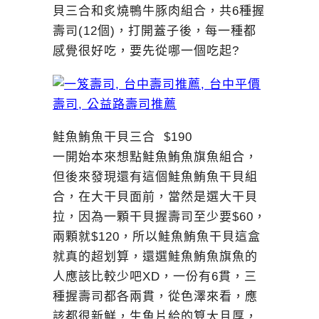
貝三合和炙燒鴨牛豚肉組合，共6種握
壽司(12個)，打開蓋子後，每一種都
感覺很好吃，要先從哪一個吃起?
鮭魚鮪魚干貝三合 $190
一開始本來想點鮭魚鮪魚旗魚組合，
但後來發現還有這個鮭魚鮪魚干貝組
合，在大干貝面前，當然是選大干貝
拉，因為一顆干貝握壽司至少要$60，
兩顆就$120，所以鮭魚鮪魚干貝這盒
就真的超划算，還選鮭魚鮪魚旗魚的
人應該比較少吧XD，一份有6貫，三
種握壽司都各兩貫，從色澤來看，應
該都很新鮮，生魚片給的算大且厚，