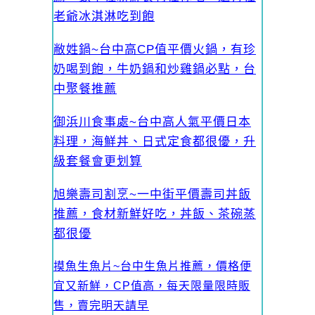
老爺冰淇淋吃到飽
敝姓鍋~台中高CP值平價火鍋，有珍
奶喝到飽，牛奶鍋和炒雞鍋必點，台
中聚餐推薦
御浜川食事處~台中高人氣平價日本
料理，海鮮丼、日式定食都很優，升
級套餐會更划算
旭樂壽司割烹~一中街平價壽司丼飯
推薦，食材新鮮好吃，丼飯、茶碗蒸
都很優
摸魚生魚片~台中生魚片推薦，價格便
宜又新鮮，CP值高，每天限量限時販
售，賣完明天請早