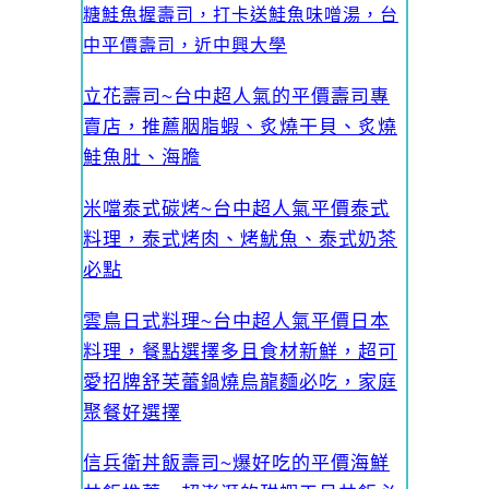
糖鮭魚握壽司，打卡送鮭魚味噌湯，台
中平價壽司，近中興大學
立花壽司~台中超人氣的平價壽司專
賣店，推薦胭脂蝦、炙燒干貝、炙燒
鮭魚肚、海膽
米噹泰式碳烤~台中超人氣平價泰式
料理，泰式烤肉、烤魷魚、泰式奶茶
必點
雲鳥日式料理~台中超人氣平價日本
料理，餐點選擇多且食材新鮮，超可
愛招牌舒芙蕾鍋燒烏龍麵必吃，家庭
聚餐好選擇
信兵衛丼飯壽司~爆好吃的平價海鮮