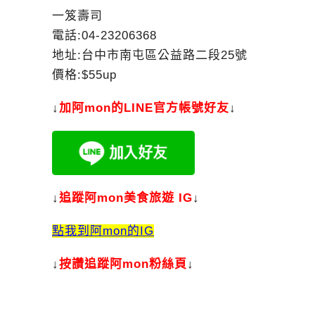
一笈壽司
電話:04-23206368
地址:台中市南屯區公益路二段25號
價格:$55up
↓
加
阿mon的LINE官方帳號好友
↓
↓
追蹤阿mon美食旅遊 IG
↓
點我到阿mon的IG
↓
按讚追蹤阿mon粉絲頁
↓