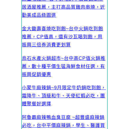
居酒屋推薦，主打高品質雞肉串燒，近
勤美成品綠園道
金大鋤壽喜燒吃到飽~台中火鍋吃到飽
推薦，CP值高，還有沙瓦喝到飽，用
振興三倍券消費更划算
烏石水產火鍋超市~台中高CP值火鍋推
薦，數十種平價生猛海鮮食材任選，有
振興促銷優惠
小蒙牛麻辣鍋~9月限定牛奶鍋吃到飽，
霜降牛、頂級和牛、天使紅蝦必吃，團
體聚餐好選擇
阿魯霸麻辣鴨血臭豆腐 ~超豐盛麻辣鍋
必吃，台中平價麻辣鍋，學生、醫護買