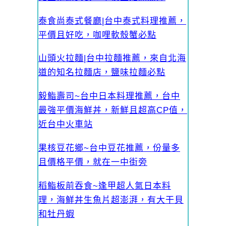
泰食尚泰式餐廳|台中泰式料理推薦，
平價且好吃，咖哩軟殼蟹必點
山頭火拉麵|台中拉麵推薦，來自北海
道的知名拉麵店，鹽味拉麵必點
毅鮨壽司~台中日本料理推薦，台中
最強平價海鮮丼，新鮮且超高CP值，
近台中火車站
果核豆花鄉~台中豆花推薦，份量多
且價格平價，就在一中街旁
稻鮨板前吞食~逢甲超人氣日本料
理，海鮮丼生魚片超澎湃，有大干貝
和牡丹蝦