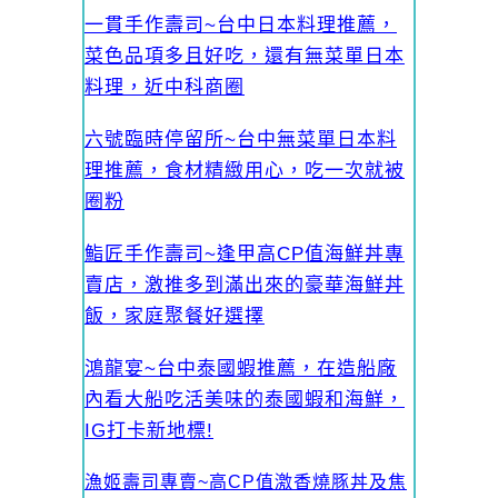
一貫手作壽司~台中日本料理推薦，
菜色品項多且好吃，還有無菜單日本
料理，近中科商圈
六號臨時停留所~台中無菜單日本料
理推薦，食材精緻用心，吃一次就被
圈粉
鮨匠手作壽司~逢甲高CP值海鮮丼專
賣店，激推多到滿出來的豪華海鮮丼
飯，家庭聚餐好選擇
鴻龍宴~台中泰國蝦推薦，在造船廠
內看大船吃活美味的泰國蝦和海鮮，
IG打卡新地標!
漁姬壽司專賣~高CP值激香燒豚丼及焦