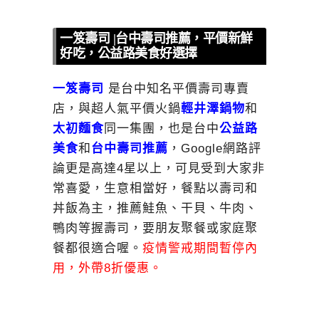
一笈壽司 |台中壽司推薦，平價新鮮
好吃，公益路美食好選擇
一笈壽司
是台中知名平價壽司專賣
店，與超人氣平價火鍋
輕井澤鍋物
和
太初麵食
同一集團，也是台中
公益路
美食
和
台中壽司推薦
，Google網路評
論更是高達4星以上，可見受到大家非
常喜愛，生意相當好，餐點以壽司和
丼飯為主，推薦鮭魚、干貝、牛肉、
鴨肉等握壽司，要朋友聚餐或家庭聚
餐都很適合喔。
疫情警戒期間暫停內
用，外帶8折優惠。