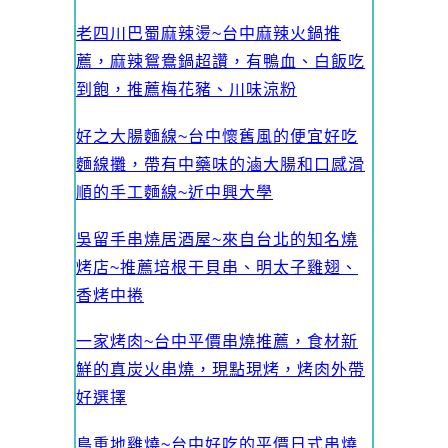
老四川巴蜀麻辣燙~台中麻辣火鍋推
薦，麻辣鴛鴦鍋超讚，有鴨血、白飯吃
到飽，推薦梅花豬、川味涼粉
好之大腸麵線~台中懷舊風的便宜好吃
麵線攤，帶有中藥味的滷大腸和口感滑
順的手工麵線~近中興大學
吳留手串燒居酒屋~來自台北的知名燒
烤店~推薦培根干貝串、明太子雞翅、
香烤中捲
一家烤肉~台中平價串燒推薦，食材新
鮮的真炭火串燒，現點現烤，烤肉外帶
好選擇
鳥重地雞燒~台中好吃的平價日式串燒