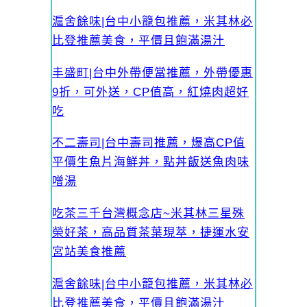
滬舍餘味|台中小籠包推薦，米其林必
比登推薦美食，平價且飽滿湯汁
丰盛町|台中外帶便當推薦，外帶優惠
9折，可外送，CP值高，紅燒肉超好
吃
不二壽司|台中壽司推薦，爆高CP值
平價生魚片海鮮丼，點丼飯送魚肉味
噌湯
吃茶三千台灣概念店~米其林三星殊
榮好茶，高品質茶葉現萃，捷運水安
宮站美食推薦
滬舍餘味|台中小籠包推薦，米其林必
比登推薦美食，平價且飽滿湯汁