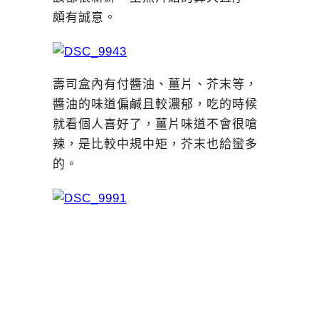
頗有誠意。
壽司盒內有付醬油、薑片、芥末等，
醬油的味道偏鹹且較濃郁，吃的時候
就看個人喜好了，薑片味道不會很嗆
辣，是比較中規中矩，芥末也給蠻多
的。