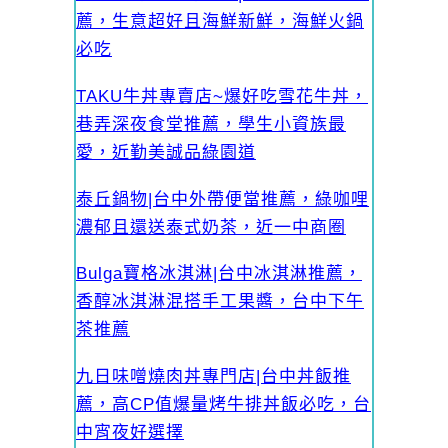
薦，生意超好且海鮮新鮮，海鮮火鍋
必吃
TAKU牛丼專賣店~爆好吃雪花牛丼，
巷弄深夜食堂推薦，學生小資族最
愛，近勤美誠品綠園道
泰丘鍋物|台中外帶便當推薦，綠咖哩
濃郁且還送泰式奶茶，近一中商圈
Bulga寶格冰淇淋|台中冰淇淋推薦，
香醇冰淇淋混搭手工果醬，台中下午
茶推薦
九日味噌燒肉丼專門店|台中丼飯推
薦，高CP值爆量烤牛排丼飯必吃，台
中宵夜好選擇