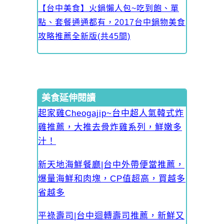
【台中美食】火鍋懶人包~吃到飽、單
點、套餐通通都有，2017台中鍋物美食
攻略推薦全新版(共45間)
美食延伸閱讀
起家雞Cheogajip~台中超人氣韓式炸
雞推薦，大推去骨炸雞系列，鮮嫩多
汁！
新天地海鮮餐廳|台中外帶便當推薦，
爆量海鮮和肉塊，CP值超高，買越多
省越多
平祿壽司|台中迴轉壽司推薦，新鮮又