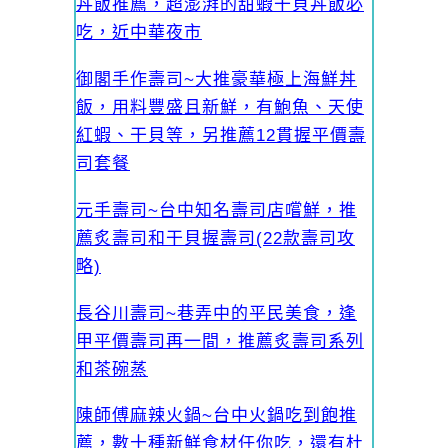
丼飯推薦，超澎湃的甜蝦干貝丼飯必
吃，近中華夜市
御閣手作壽司~大推豪華極上海鮮丼
飯，用料豐盛且新鮮，有鮑魚、天使
紅蝦、干貝等，另推薦12貫握平價壽
司套餐
元手壽司~台中知名壽司店嚐鮮，推
薦炙壽司和干貝握壽司(22款壽司攻
略)
長谷川壽司~巷弄中的平民美食，逢
甲平價壽司再一間，推薦炙壽司系列
和茶碗蒸
陳師傅麻辣火鍋~台中火鍋吃到飽推
薦，數十種新鮮食材任你吃，還有杜