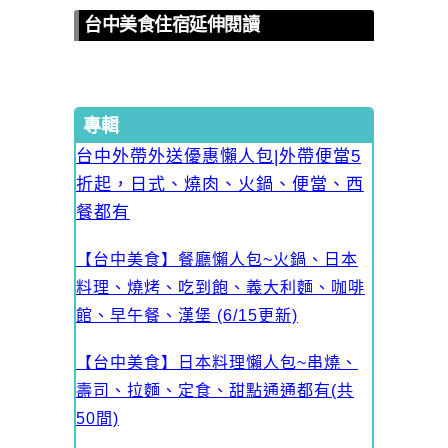
台中美食住宿延伸閱讀
專輯
台中外帶外送優惠懶人包|外帶便當5
折起，日式、燒肉、火鍋、便當、西
餐都有
【台中美食】餐廳懶人包~火鍋、日本
料理、燒烤、吃到飽、義大利麵、咖啡
館、早午餐、漢堡 (6/15更新)
【台中美食】日本料理懶人包~串燒、
壽司、拉麵、定食、甜點通通都有(共
50間)