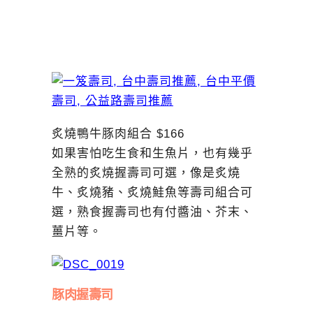
炙燒鴨牛豚肉組合 $166
如果害怕吃生食和生魚片，也有幾乎
全熟的炙燒握壽司可選，像是炙燒
牛、炙燒豬、炙燒鮭魚等壽司組合可
選，熟食握壽司也有付醬油、芥末、
薑片等。
豚肉握壽司