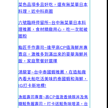
菜色品項多且好吃，還有無菜單日本
料理，近中科商圈
六號臨時停留所~台中無菜單日本料
理推薦，食材精緻用心，吃一次就被
圈粉
鮨匠手作壽司~逢甲高CP值海鮮丼專
賣店，激推多到滿出來的豪華海鮮丼
飯，家庭聚餐好選擇
鴻龍宴~台中泰國蝦推薦，在造船廠
內看大船吃活美味的泰國蝦和海鮮，
IG打卡新地標!
漁姬壽司專賣~高CP值激香燒豚丼及焦
糖鮭魚握壽司，打卡送鮭魚味噌湯，台