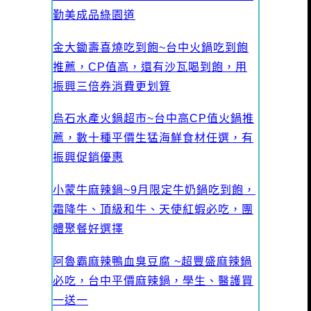
勤美成品綠園道
金大鋤壽喜燒吃到飽~台中火鍋吃到飽
推薦，CP值高，還有沙瓦喝到飽，用
振興三倍券消費更划算
烏石水產火鍋超市~台中高CP值火鍋推
薦，數十種平價生猛海鮮食材任選，有
振興促銷優惠
小蒙牛麻辣鍋~9月限定牛奶鍋吃到飽，
霜降牛、頂級和牛、天使紅蝦必吃，團
體聚餐好選擇
阿魯霸麻辣鴨血臭豆腐 ~超豐盛麻辣鍋
必吃，台中平價麻辣鍋，學生、醫護買
一送一