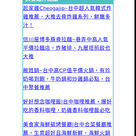
起家雞Cheogajip~台中超人氣韓式炸
雞推薦，大推去骨炸雞系列，鮮嫩多
汁！
信川屋博多豚骨拉麵~巷弄中高人氣
平價拉麵店，炸豬排、九層塔煎餃也
大推
敝姓鍋~台中高CP值平價火鍋，有珍
奶喝到飽，牛奶鍋和炒雞鍋必點，台
中聚餐推薦
好好想念咖哩飯|台中咖哩推薦，爆好
吃的香料咖哩，奶雞香料咖哩飯必吃
美食家海鮮碳烤餐廳|台中合菜餐廳推
薦，生意超好且海鮮新鮮，海鮮火鍋