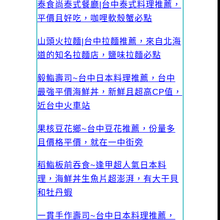
泰食尚泰式餐廳|台中泰式料理推薦，
平價且好吃，咖哩軟殼蟹必點
山頭火拉麵|台中拉麵推薦，來自北海
道的知名拉麵店，鹽味拉麵必點
毅鮨壽司~台中日本料理推薦，台中
最強平價海鮮丼，新鮮且超高CP值，
近台中火車站
果核豆花鄉~台中豆花推薦，份量多
且價格平價，就在一中街旁
稻鮨板前吞食~逢甲超人氣日本料
理，海鮮丼生魚片超澎湃，有大干貝
和牡丹蝦
一貫手作壽司~台中日本料理推薦，