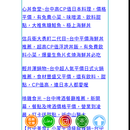
心丼食堂~台中高CP值日本料理，價格
平價，有免費小菜、味噌湯、飲料甜
點，大推焦糖鮭魚、極上海鮮丼
信兵衛大勇町二代目~台中平價海鮮丼
推薦，超高CP值浮誇丼飯，有免費飲
料小菜，爆量生魚片炙燒海鮮丼必吃
輕井澤鍋物~台中超人氣平價日式火鍋
推薦，食材豐盛又平價，還有飲料、甜
點，CP值高，連日本人都愛喔
啃雞食光 ~台中啤酒餐廳推薦，新開
幕，餐點及啤酒價格平價，營業到凌
晨，打卡送甜點，近中山醫大
【台中美食】小蒙牛頂級麻辣鍋~台中