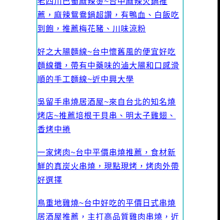
老四川巴蜀麻辣燙~台中麻辣火鍋推
薦，麻辣鴛鴦鍋超讚，有鴨血、白飯吃
到飽，推薦梅花豬、川味涼粉
好之大腸麵線~台中懷舊風的便宜好吃
麵線攤，帶有中藥味的滷大腸和口感滑
順的手工麵線~近中興大學
吳留手串燒居酒屋~來自台北的知名燒
烤店~推薦培根干貝串、明太子雞翅、
香烤中捲
一家烤肉~台中平價串燒推薦，食材新
鮮的真炭火串燒，現點現烤，烤肉外帶
好選擇
鳥重地雞燒~台中好吃的平價日式串燒
居酒屋推薦，主打高品質雞肉串燒，近