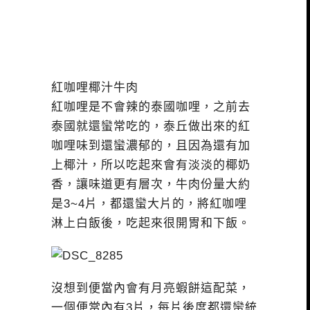
紅咖哩椰汁牛肉
紅咖哩是不會辣的泰國咖哩，之前去
泰國就還蠻常吃的，泰丘做出來的紅
咖哩味到還蠻濃郁的，且因為還有加
上椰汁，所以吃起來會有淡淡的椰奶
香，讓味道更有層次，牛肉份量大約
是3~4片，都還蠻大片的，將紅咖哩
淋上白飯後，吃起來很開胃和下飯。
沒想到便當內會有月亮蝦餅這配菜，
一個便當內有3片，每片後度都還蠻統