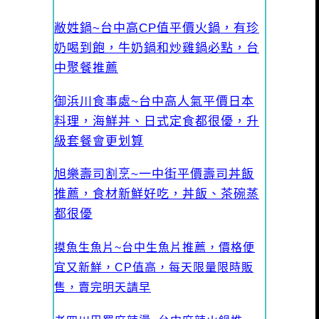
敝姓鍋~台中高CP值平價火鍋，有珍
奶喝到飽，牛奶鍋和炒雞鍋必點，台
中聚餐推薦
御浜川食事處~台中高人氣平價日本
料理，海鮮丼、日式定食都很優，升
級套餐會更划算
旭樂壽司割烹~一中街平價壽司丼飯
推薦，食材新鮮好吃，丼飯、茶碗蒸
都很優
摸魚生魚片~台中生魚片推薦，價格便
宜又新鮮，CP值高，每天限量限時販
售，賣完明天請早