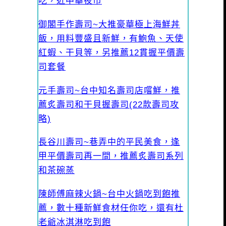
吃，近中華夜市
御閣手作壽司~大推豪華極上海鮮丼
飯，用料豐盛且新鮮，有鮑魚、天使
紅蝦、干貝等，另推薦12貫握平價壽
司套餐
元手壽司~台中知名壽司店嚐鮮，推
薦炙壽司和干貝握壽司(22款壽司攻
略)
長谷川壽司~巷弄中的平民美食，逢
甲平價壽司再一間，推薦炙壽司系列
和茶碗蒸
陳師傅麻辣火鍋~台中火鍋吃到飽推
薦，數十種新鮮食材任你吃，還有杜
老爺冰淇淋吃到飽