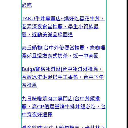
必吃
TAKU牛丼專賣店~爆好吃雪花牛丼，
巷弄深夜食堂推薦，學生小資族最
愛，近勤美誠品綠園道
泰丘鍋物|台中外帶便當推薦，綠咖哩
濃郁且還送泰式奶茶，近一中商圈
Bulga寶格冰淇淋|台中冰淇淋推薦，
香醇冰淇淋混搭手工果醬，台中下午
茶推薦
九日味噌燒肉丼專門店|台中丼飯推
薦，高CP值爆量烤牛排丼飯必吃，台
中宵夜好選擇