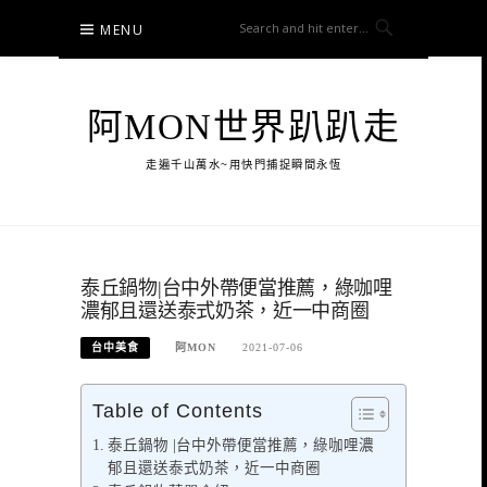
Skip
MENU
to
content
阿MON世界趴趴走
走遍千山萬水~用快門捕捉瞬間永恆
泰丘鍋物|台中外帶便當推薦，綠咖哩
濃郁且還送泰式奶茶，近一中商圈
台中美食
阿MON
2021-07-06
Table of Contents
泰丘鍋物 |台中外帶便當推薦，綠咖哩濃
郁且還送泰式奶茶，近一中商圈