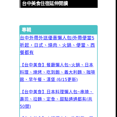
台中美食住宿延伸閱讀
專輯
台中外帶外送優惠懶人包|外帶便當5
折起，日式、燒肉、火鍋、便當、西
餐都有
【台中美食】餐廳懶人包~火鍋、日本
料理、燒烤、吃到飽、義大利麵、咖啡
館、早午餐、漢堡 (6/15更新)
【台中美食】日本料理懶人包~串燒、
壽司、拉麵、定食、甜點通通都有(共
50間)