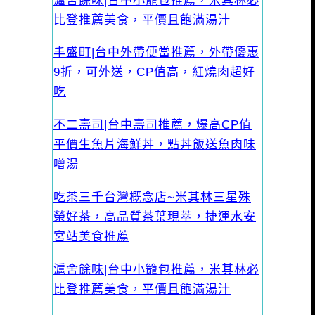
滬舍餘味|台中小籠包推薦，米其林必
比登推薦美食，平價且飽滿湯汁
丰盛町|台中外帶便當推薦，外帶優惠
9折，可外送，CP值高，紅燒肉超好
吃
不二壽司|台中壽司推薦，爆高CP值
平價生魚片海鮮丼，點丼飯送魚肉味
噌湯
吃茶三千台灣概念店~米其林三星殊
榮好茶，高品質茶葉現萃，捷運水安
宮站美食推薦
滬舍餘味|台中小籠包推薦，米其林必
比登推薦美食，平價且飽滿湯汁