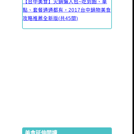
【台中美食】火鍋懶人包~吃到飽、單
點、套餐通通都有，2017台中鍋物美食
攻略推薦全新版(共45間)
美食延伸閱讀