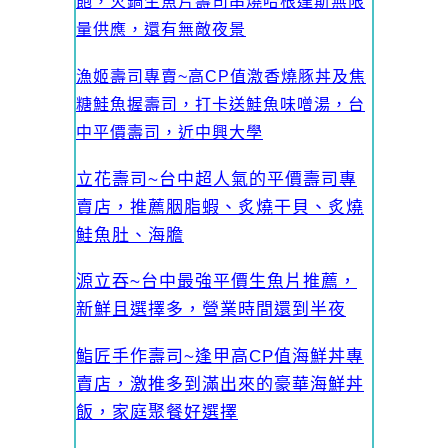
飽，火鍋生魚片壽司串燒哈根達斯無限
量供應，還有無敵夜景
漁姬壽司專賣~高CP值激香燒豚丼及焦
糖鮭魚握壽司，打卡送鮭魚味噌湯，台
中平價壽司，近中興大學
立花壽司~台中超人氣的平價壽司專
賣店，推薦胭脂蝦、炙燒干貝、炙燒
鮭魚肚、海膽
源立吞~台中最強平價生魚片推薦，
新鮮且選擇多，營業時間還到半夜
鮨匠手作壽司~逢甲高CP值海鮮丼專
賣店，激推多到滿出來的豪華海鮮丼
飯，家庭聚餐好選擇