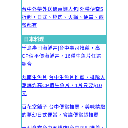
台中外帶外送優惠懶人包|外帶便當5
折起，日式、燒肉、火鍋、便當、西
餐都有
日本料理
千鳥壽司海鮮丼|台中壽司推薦，高
CP值平價海鮮丼，16種生魚片任選
組合
丸南生魚片|台中生魚片推薦，排隊人
潮爆炸高CP值生魚片，1片只要$10
元
百花堂舖子|台中便當推薦，美味精緻
的夢幻日式便當，會議便當超推薦