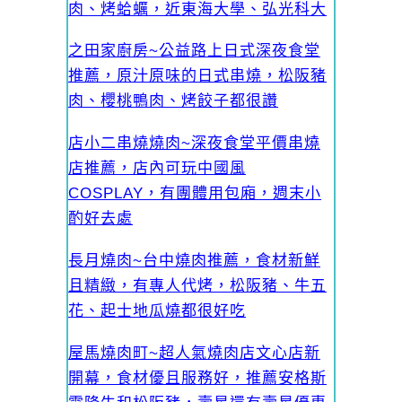
肉、烤蛤蠣，近東海大學、弘光科大
之田家廚房~公益路上日式深夜食堂
推薦，原汁原味的日式串燒，松阪豬
肉、櫻桃鴨肉、烤餃子都很讚
店小二串燒燒肉~深夜食堂平價串燒
店推薦，店內可玩中國風
COSPLAY，有團體用包廂，週末小
酌好去處
長月燒肉~台中燒肉推薦，食材新鮮
且精緻，有專人代烤，松阪豬、牛五
花、起士地瓜燒都很好吃
屋馬燒肉町~超人氣燒肉店文心店新
開幕，食材優且服務好，推薦安格斯