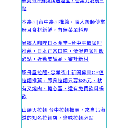
鮮美的海鮮燒烤居酒屋，營業到凌晨三
點
本壽司|台中壽司推薦，職人級師傅掌
廚且食材新鮮，有無菜單料理
異鄉人咖哩日本食堂~台中平價咖哩
推薦，日本正宗口味，滑蛋包咖哩飯
必點，近勤美誠品、審計新村
豚骨屋拉麵~忠孝夜市新開幕高CP值
拉麵推薦，豚骨拉麵只要$85元，就
有叉燒肉、糖心蛋，還有免費飲料暢
飲
山頭火拉麵|台中拉麵推薦，來自北海
道的知名拉麵店，鹽味拉麵必點