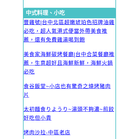
中式料理、小吃
豐雞號|台中北區超嫩琥珀色招牌油雞
必吃，超人氣港式便當外帶美食推
薦，還有免費雞湯喝到飽
美食家海鮮碳烤餐廳|台中合菜餐廳推
薦，生意超好且海鮮新鮮，海鮮火鍋
必吃
食谷飯堂~小店也有驚奇之燒烤豬肉
片
太初麵食りようり~湯頭不夠濃~煎餃
好吃但小貴
烤肉沙拉-中區老店