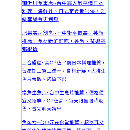
御浜川食事處~台中高人氣平價日本
料理，海鮮丼、日式定食都很優，升
級套餐會更划算
旭樂壽司割烹~一中街平價壽司丼飯
推薦，食材新鮮好吃，丼飯、茶碗蒸
都很優
三合鰻屋~高CP值平價日本料理推薦，
每星期三買三送一，食材新鮮，大推生
魚片蓋飯、烤魚下巴
摸魚生魚片~台中生魚片推薦，價格便
宜又新鮮，CP值高，每天限量限時販
售，賣完明天請早
魚貳拾~台中深夜食堂推薦，超澎湃又