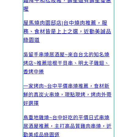
霜降牛和松阪豬，壽星還有壽星優惠
喔
屋馬燒肉園邸店|台中燒肉推薦，服
務、食材皆是上上之選，近勤美誠品
綠園道
吳留手串燒居酒屋~來自台北的知名燒
烤店~推薦培根干貝串、明太子雞翅、
香烤中捲
一家烤肉~台中平價串燒推薦，食材新
鮮的真炭火串燒，現點現烤，烤肉外帶
好選擇
鳥重地雞燒~台中好吃的平價日式串燒
居酒屋推薦，主打高品質雞肉串燒，近
勤美成品綠園道