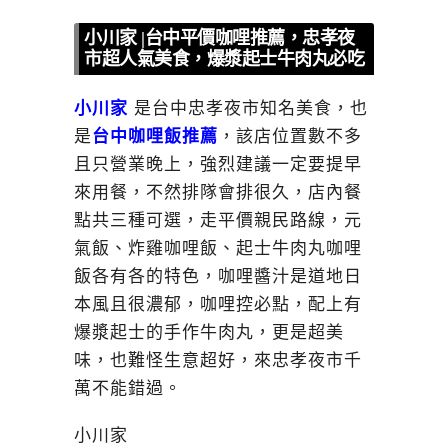
小川家 |台中平價咖哩推薦，忠孝夜
市超人氣美食，爆漿起士牛肉丸必吃
小川家
是台中忠孝夜市知名美食，也
是
台中咖哩飯推薦
，該店位置數不多
且只營業晚上，強烈建議一定要提早
來用餐，不然排隊會排很久，店內餐
點共三種可選，走平價親民路線，元
氣飯、炸雞咖哩飯、起士牛肉丸咖哩
飯各有各的特色，咖哩醬汁是道地日
本風且很濃郁，咖哩控必點，配上有
爆漿起士的手作牛肉丸，更是超美
味，也難怪生意超好，來忠孝夜市千
萬不能錯過。
小川家