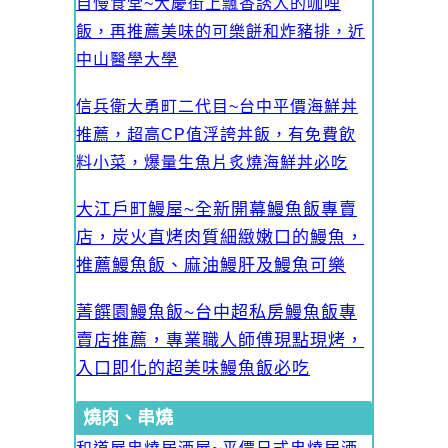
自慢食堂~大慶街上飄香誘人的咖哩
飯，再推薦美味的可樂餅和炸豬排，近
中山醫學大學
信兵衛大勇町二代目~台中平價海鮮丼
推薦，超高CP值浮誇丼飯，有免費飲
料小菜，爆量生魚片炙燒海鮮丼必吃
大江戶町鰻屋~全新開幕鰻魚飯專賣
店，炭火直烤肉質細緻嫩口的鰻魚，
推薦鰻魚飯、麻油鰻肝及鰻魚可樂
菁饌園鰻魚飯~台中超私房鰻魚飯專
賣店推薦，專業職人師傅現點現烤，
入口即化的超美味鰻魚飯必吃
燒肉、串燒