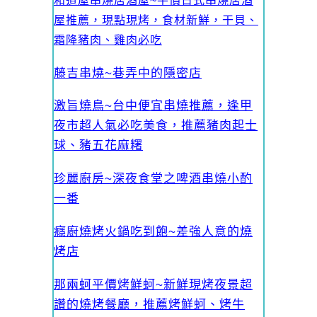
和道屋串燒居酒屋~平價日式串燒居酒
屋推薦，現點現烤，食材新鮮，干貝、
霜降豬肉、雞肉必吃
藤吉串燒~巷弄中的隱密店
激旨燒鳥~台中便宜串燒推薦，逢甲
夜市超人氣必吃美食，推薦豬肉起士
球、豬五花麻糬
珍麗廚房~深夜食堂之啤酒串燒小酌
一番
癮廚燒烤火鍋吃到飽~差強人意的燒
烤店
那兩蚵平價烤鮮蚵~新鮮現烤夜景超
讚的燒烤餐廳，推薦烤鮮蚵、烤牛