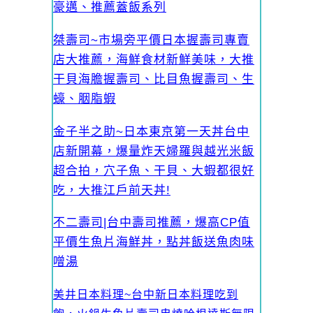
豪邁、推薦蓋飯系列
桀壽司~市場旁平價日本握壽司專賣
店大推薦，海鮮食材新鮮美味，大推
干貝海膽握壽司、比目魚握壽司、生
蠔、胭脂蝦
金子半之助~日本東京第一天丼台中
店新開幕，爆量炸天婦羅與越光米飯
超合拍，穴子魚、干貝、大蝦都很好
吃，大推江戶前天丼!
不二壽司|台中壽司推薦，爆高CP值
平價生魚片海鮮丼，點丼飯送魚肉味
噌湯
美井日本料理~台中新日本料理吃到