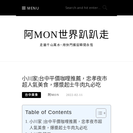
Skip
MENU
to
content
阿MON世界趴趴走
走遍千山萬水~用快門捕捉瞬間永恆
小川家|台中平價咖哩推薦，忠孝夜市
超人氣美食，爆漿起士牛肉丸必吃
台中美食
阿MON
2022-02-11
Table of Contents
小川家 |台中平價咖哩推薦，忠孝夜市超
人氣美食，爆漿起士牛肉丸必吃