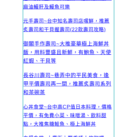
麻油鰻肝及鰻魚可樂
元手壽司~台中知名壽司店嚐鮮，推薦
炙壽司和干貝握壽司(22款壽司攻略)
御閣手作壽司~大推豪華極上海鮮丼
飯，用料豐盛且新鮮，有鮑魚、天使
紅蝦、干貝等
長谷川壽司~巷弄中的平民美食，逢
甲平價壽司再一間，推薦炙壽司系列
和茶碗蒸
心丼食堂~台中高CP值日本料理，價格
平價，有免費小菜、味噌湯、飲料甜
點，大推焦糖鮭魚、極上海鮮丼