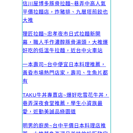
信川屋博多豚骨拉麵~巷弄中高人氣
平價拉麵店，炸豬排、九層塔煎餃也
大推
狸匠拉麵~忠孝夜市日式拉麵新開
幕，職人手作濃醇豚骨湯頭，大推爆
好吃的低溫牛拉麵，近台中火車站
一本壽司~台中便宜日本料理推薦，
黃昏市場熱門店家，壽司、生魚片都
有
TAKU牛丼專賣店~爆好吃雪花牛丼，
巷弄深夜食堂推薦，學生小資族最
愛，近勤美誠品綠園道
明男的廚房~台中平價日本料理店推