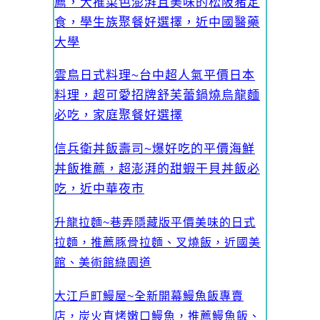
薦，大推菜色澎湃且美味的松阪豬定
食，學生族聚餐好選擇，近中國醫藥
大學
雲鳥日式料理~台中超人氣平價日本
料理，超可愛招牌舒芙蕾鍋燒烏龍麵
必吃，家庭聚餐好選擇
信兵衛丼飯壽司~爆好吃的平價海鮮
丼飯推薦，超澎湃的甜蝦干貝丼飯必
吃，近中華夜市
升龍拉麵~巷弄隱藏版平價美味的日式
拉麵，推薦豚骨拉麵、叉燒飯，近國美
館、美術館綠園道
大江戶町鰻屋~全新開幕鰻魚飯專賣
店，炭火直烤嫩口鰻魚，推薦鰻魚飯、