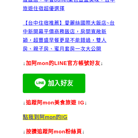
旅遊住宿超優選擇
【台中住宿推薦】愛麗絲國際大飯店~台
中新開幕平價商務飯店，房間寬敞新
穎，超豐盛早餐更是不能錯過，雙人
房、親子房、蜜月套房一次大公開
↓
加
阿mon的LINE官方帳號好友
↓
↓
追蹤阿mon美食旅遊 IG
↓
點我到阿mon的IG
↓
按讚追蹤阿mon粉絲頁
↓