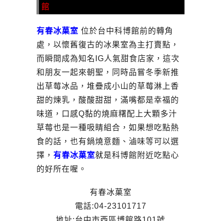
館
有春冰菓室
位於台中科博館前的轉角
處，以懷舊復古的冰果室為主打賣點，
而瞬間成為知名IG人氣甜食店家，這次
和朋友一起來朝聖，同時品嘗冬季新推
出草莓冰品，堆疊成小山的草莓淋上香
甜的煉乳，酸酸甜甜，滿嘴都是幸福的
味道，口感Q黏的燒麻糬配上大顆多汁
草莓也是一種吸睛組合，如果想吃點熱
食的話，也有鍋燒意麵、滷味等可以選
擇，
有春冰菓室
就
是科博館附近吃點心
的好所在喔。
有春冰菓室
電話:04-23101717
地址:台中市西區博館路101號