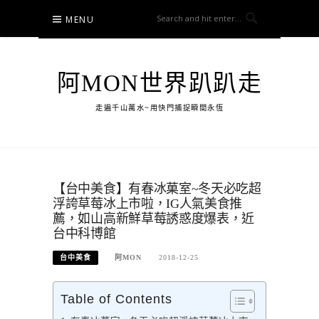
Skip
MENU
to
content
阿MON世界趴趴走
走遍千山萬水~用快門捕捉瞬間永恆
【台中美食】有春冰菓室~冬天必吃超
浮誇草莓冰上市啦，IG人氣美食推
薦，如山高新鮮草莓誘惑度爆表，近
台中科博館
台中美食
阿MON
2018-12-25
Table of Contents