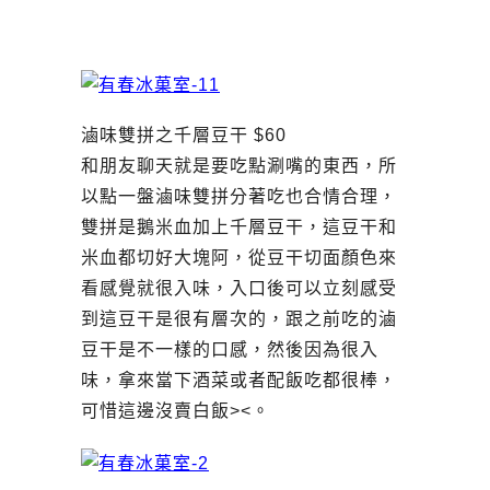
滷味雙拼之千層豆干 $60
和朋友聊天就是要吃點涮嘴的東西，所
以點一盤滷味雙拼分著吃也合情合理，
雙拼是鵝米血加上千層豆干，這豆干和
米血都切好大塊阿，從豆干切面顏色來
看感覺就很入味，入口後可以立刻感受
到這豆干是很有層次的，跟之前吃的滷
豆干是不一樣的口感，然後因為很入
味，拿來當下酒菜或者配飯吃都很棒，
可惜這邊沒賣白飯><。