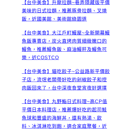
【台中美食】升龍拉麵~巷弄隱藏版平價
美味的日式拉麵，推薦豚骨拉麵、叉燒
飯，近國美館、美術館綠園道
【台中美食】大江戶町鰻屋~全新開幕鰻
魚飯專賣店，炭火直烤肉質細緻嫩口的
鰻魚，推薦鰻魚飯、麻油鰻肝及鰻魚可
樂，近COSTCO
【台中美食】貓吃餃子~公益路新平價餃
子店，流氓老闆帶好吃的剁椒餃子和控
肉飯回來了，台中深夜食堂宵夜好選擇
【台中美食】丸野鮨日式料理~高CP值
平價日本料理店，推薦爆好吃的起司鮭
魚球和豐盛的海鮮丼，還有熱湯、飲
料、冰淇淋吃到飽，適合家庭聚餐，近