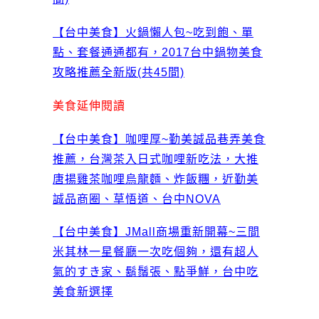
【台中美食】火鍋懶人包~吃到飽、單
點、套餐通通都有，2017台中鍋物美食
攻略推薦全新版(共45間)
美食延伸閱讀
【台中美食】咖哩厚~勤美誠品巷弄美食
推薦，台灣茶入日式咖哩新吃法，大推
唐揚雞茶咖哩烏龍麵、炸飯糰，近勤美
誠品商圈、草悟道、台中NOVA
【台中美食】JMall商場重新開幕~三間
米其林一星餐廳一次吃個夠，還有超人
氣的すき家、鬍鬚張、點爭鮮，台中吃
美食新選擇