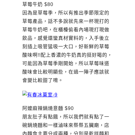
草莓牛奶 $80
因為是草莓季，所以有推出季節限定的
草莓產品，話不多說就先來一杯現打的
草莓牛奶吧，在櫃檯偷看內場現打現做
飲品，感覺還蠻真材實料的，入手後立
刻插上吸管猛吸一大口，好新鮮的草莓
酸味啊!!配上香濃的牛奶真的挺好喝的，
可能因為草莓季剛開始，所以草莓味道
酸味會比較明顯些，在過一陣子應該就
會變比較甜了唷。
阿嬤麻辣鍋燒意麵 $90
朋友肚子有點餓，所以我們就有點了一
碗鍋燒麵和一樣滷味來祭祭五臟廟，店
內麵食主要分成兩種，分別是乾拌麵和