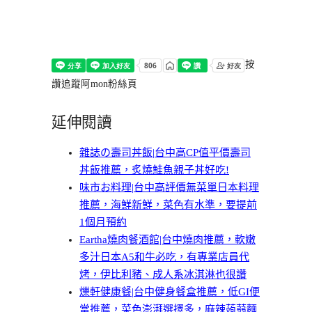
按
讚追蹤阿mon粉絲頁
延伸閱讀
雜誌の壽司丼飯|台中高CP值平價壽司
丼飯推薦，炙燒鮭魚親子丼好吃!
味市お料理|台中高評價無菜單日本料理
推薦，海鮮新鮮，菜色有水準，要提前
1個月預約
Eartha燒肉餐酒館|台中燒肉推薦，軟嫩
多汁日本A5和牛必吃，有專業店員代
烤，伊比利豬、成人系冰淇淋也很讚
爍軒健康餐|台中健身餐盒推薦，低GI便
當推薦，菜色澎湃選擇多，麻辣蒟蒻麵