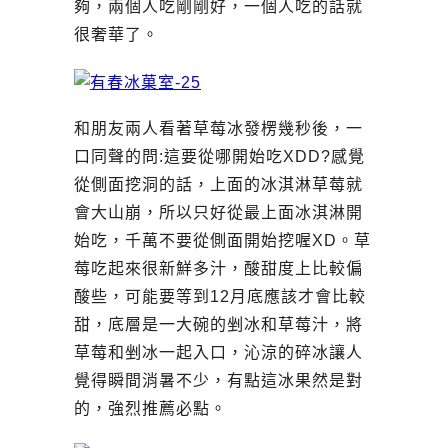
夠，兩個人吃剛剛好，一個人吃的話就
很奢華了。
和朋友兩人看著草莓冰發楞幾秒後，一
口同聲的問:這要從哪開始吃XDD?感覺
從側面挖洞的話，上面的冰淇淋草莓就
會大山崩，所以只好從最上面冰淇淋開
始吃，千萬不要從側面開始挖喔XD。草
莓吃起來很新鮮多汁，酸甜度上比較偏
酸些，可能要等到12月底應該才會比較
甜，底層是一大碗的剉冰和草莓汁，將
草莓和剉冰一起入口，沁涼的碎冰讓人
覺得瞬間消暑不少，有點這冰果然是對
的，強烈推薦必點。