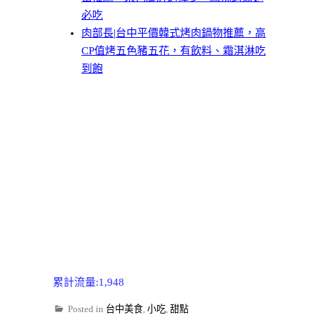
必吃
肉部長|台中平價韓式烤肉鍋物推薦，高
CP值烤五色豬五花，有飲料、霜淇淋吃
到飽
累計流量:1,948
Posted in
台中美食
,
小吃
,
甜點