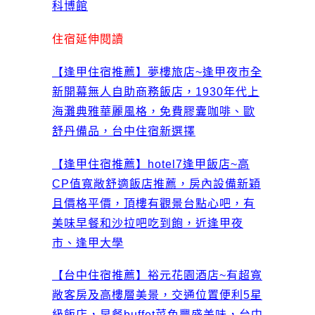
科博館
住宿延伸閱讀
【逢甲住宿推薦】夢樓旅店~逢甲夜市全
新開幕無人自助商務飯店，1930年代上
海灘典雅華麗風格，免費膠囊咖啡、歐
舒丹備品，台中住宿新選擇
【逢甲住宿推薦】hotel7逢甲飯店~高
CP值寬敞舒適飯店推薦，房內設備新穎
且價格平價，頂樓有觀景台點心吧，有
美味早餐和沙拉吧吃到飽，近逢甲夜
市、逢甲大學
【台中住宿推薦】裕元花園酒店~有超寬
敞客房及高樓層美景，交通位置便利5星
級飯店，早餐buffet菜色豐盛美味，台中