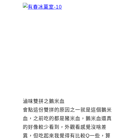
滷味雙拼之鵝米血
會點這份雙拼的原因之一就是這個鵝米
血，之前吃的都是豬米血，鵝米血還真
的好像較少看到，外觀看感覺沒啥差
異，但吃起來我覺得有比較Q一些，算