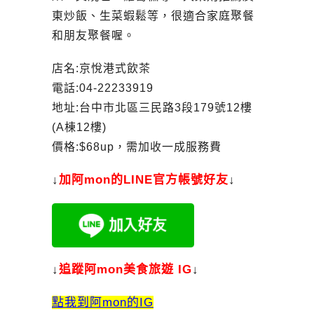
東炒飯、生菜蝦鬆等，很適合家庭聚餐
和朋友聚餐喔。
店名:京悅港式飲茶
電話:04-22233919
地址:台中市北區三民路3段179號12樓
(A棟12樓)
價格:$68up，需加收一成服務費
↓
加
阿mon的LINE官方帳號好友
↓
↓
追蹤阿mon美食旅遊 IG
↓
點我到阿mon的IG