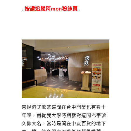
↓
按讚追蹤阿mon粉絲頁
↓
京悅港式飲茶這間在台中開業也有數十
年哩，甫從我大學時期就對這間老字號
久仰大名，當時是開在中友百貨的地下