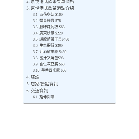
京悅港式飲茶菜單價格
京悅港式飲茶港點介紹
百花冬菇 $100
蟹黃燒賣 $78
臘味蘿蔔糕 $68
廣東炒飯 $220
蟠龍藍帶干貝$480
生菜蝦鬆 $390
紅酒燉羊膝 $460
蜜汁叉燒包$98
杏仁凍豆腐 $68
芋香西米露 $68
結論
店家/景點資訊
交通資訊
延伸閱讀