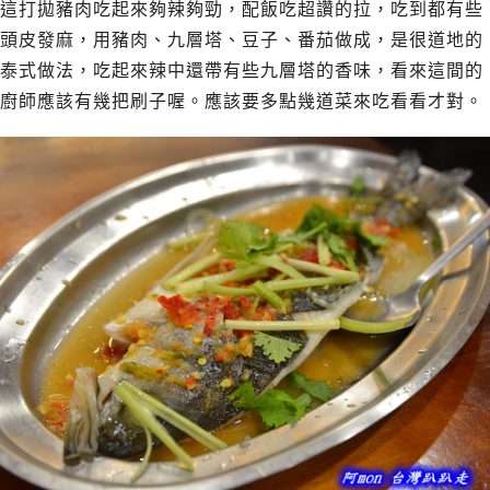
這打拋豬肉吃起來夠辣夠勁，配飯吃超讚的拉，吃到都有些
頭皮發麻，用豬肉、九層塔、豆子、番茄做成，是很道地的
泰式做法，吃起來辣中還帶有些九層塔的香味，看來這間的
廚師應該有幾把刷子喔。應該要多點幾道菜來吃看看才對。