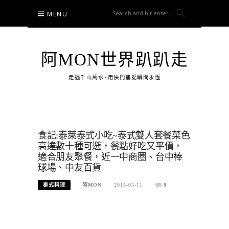
Skip
MENU
to
content
阿MON世界趴趴走
走遍千山萬水~用快門捕捉瞬間永恆
食記:泰萊泰式小吃~泰式雙人套餐菜色
高達數十種可選，餐點好吃又平價，
適合朋友聚餐，近一中商圈、台中棒
球場、中友百貨
泰式料理
阿MON
2015-05-11
9