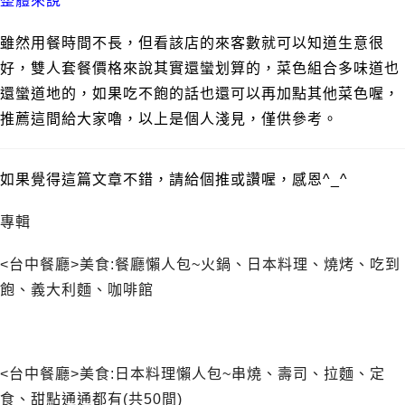
整體來說
雖然用餐時間不長，但看該店的來客數就可以知道生意很
好，雙人套餐價格來說其實還蠻划算的，菜色組合多味道也
還蠻道地的，如果吃不飽的話也還可以再加點其他菜色喔，
推薦這間給大家嚕，以上是個人淺見，僅供參考。
如果覺得這篇文章不錯，請給個推或讚喔，感恩^_^
專輯
<台中餐廳>美食:餐廳懶人包~火鍋、日本料理、燒烤、吃到
飽、義大利麵、咖啡館
<台中餐廳>美食:日本料理懶人包~串燒、壽司、拉麵、定
食、甜點通通都有(共50間)