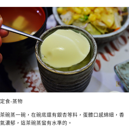
定食-蒸物
茶碗蒸一碗，在碗底還有銀杏等料，蛋體口感綿細，香
氣濃郁，這茶碗蒸蠻有水準的。