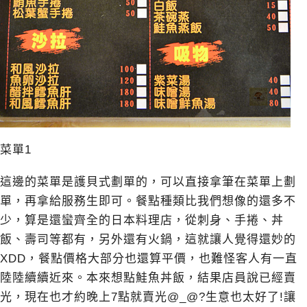
菜單1
這邊的菜單是護貝式劃單的，可以直接拿筆在菜單上劃
單，再拿給服務生即可。餐點種類比我們想像的還多不
少，算是還蠻齊全的日本料理店，從刺身、手捲、丼
飯、壽司等都有，另外還有火鍋，這就讓人覺得還妙的
XDD，餐點價格大部分也還算平價，也難怪客人有一直
陸陸續續近來。本來想點鮭魚丼飯，結果店員說已經賣
光，現在也才約晚上7點就賣光@_@?生意也太好了!讓