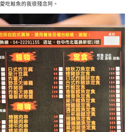
愛吃鮭魚的我很殘念阿。