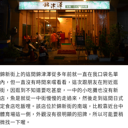
錦新街上的這間錦津澤從多年前就一直在我口袋名單
內，但一直沒有時間來嚐看看，這次跟朋友在附近逛
街，因逛到不知道要吃甚麼，一中的小吃攤也沒有新
店，魚是就從一中街慢慢的走過來，然後走到這間日式
定食店吃飯哩。該店位於錦新街的南端，比較靠近台中
體育場這一側，外觀沒有很明顯的招牌，所以可能要稍
微找一下喔。