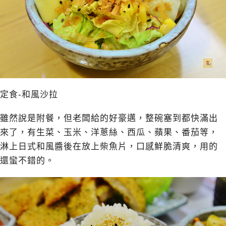
定食-和風沙拉
雖然說是附餐，但老闆給的好豪邁，整碗塞到都快滿出
來了，有生菜、玉米、洋蔥絲、西瓜、蘋果、番茄等，
淋上日式和風醬後在放上柴魚片，口感鮮脆清爽，用的
還蠻不錯的。