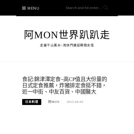
Skip
MENU
to
content
阿MON世界趴趴走
走遍千山萬水~用快門捕捉瞬間永恆
食記:錦津澤定食~高CP值且大份量的
日式定食推薦，炸豬排定食挺不錯，
近一中街、中友百貨、中國醫大
日本料理
阿MON
2015-04-03