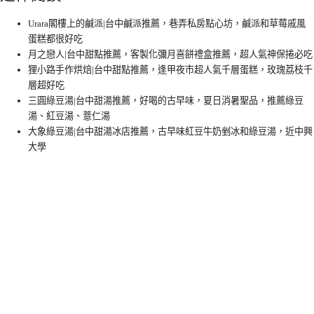
Urara閣樓上的鹹派|台中鹹派推薦，巷弄私房點心坊，鹹派和草莓戚風
蛋糕都很好吃
月之戀人|台中甜點推薦，客製化彌月喜餅禮盒推薦，超人氣神保捲必吃
狸小路手作烘焙|台中甜點推薦，逢甲夜市超人氣千層蛋糕，玫瑰荔枝千
層超好吃
三圓綠豆湯|台中甜湯推薦，好喝的古早味，夏日消暑聖品，推薦綠豆
湯、紅豆湯、薏仁湯
大象綠豆湯|台中甜湯冰店推薦，古早味紅豆牛奶剉冰和綠豆湯，近中興
大學