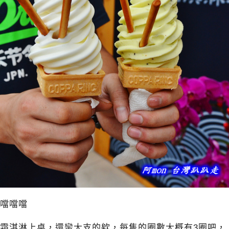
噹噹噹
霜淇淋上桌，還蠻大支的欸，每隻的圈數大概有3圈吧，