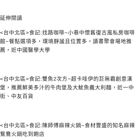
延伸閱讀
<台中北區>食記:找路咖啡~小巷中懷舊復古風私房咖啡
館~餐點選項多，環境靜謐且位置多，讀書聚會場地推
薦，近中國醫學大學
<台中北區>食記:雙魚2次方~超卡哇伊的巨無霸創意漢
堡，推薦鮮美多汁的牛肉堡及大魷魚義大利麵，近一中
街、中友百貨
<台中北區>食記:陳師傅麻辣火鍋~食材豐盛的知名麻辣
鴛鴦火鍋吃到飽店