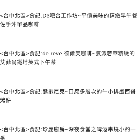
<台中北區>食記:D3吧台工作坊~平價美味的精緻早午餐
佐手沖單品咖啡
<台中北區>食記:de reve 德爾芙咖啡~氣派奢華精緻的
艾菲爾鐵塔英式下午茶
<台中北區>食記:熊抱尼克~口感多層次的牛小排墨西哥
烤餅
<台中北區>食記:珍麗廚房~深夜食堂之啤酒串燒小酌一
番