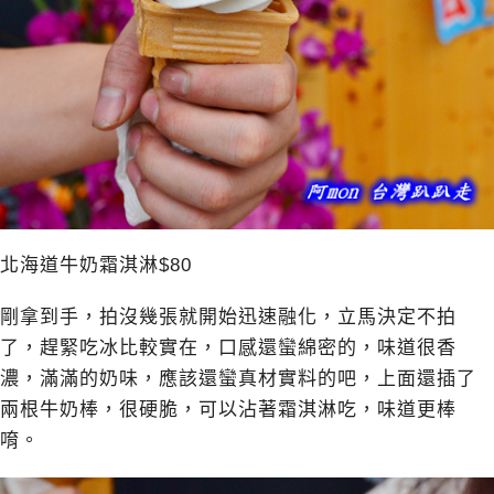
北海道牛奶霜淇淋$80
剛拿到手，拍沒幾張就開始迅速融化，立馬決定不拍
了，趕緊吃冰比較實在，口感還蠻綿密的，味道很香
濃，滿滿的奶味，應該還蠻真材實料的吧，上面還插了
兩根牛奶棒，很硬脆，可以沾著霜淇淋吃，味道更棒
唷。