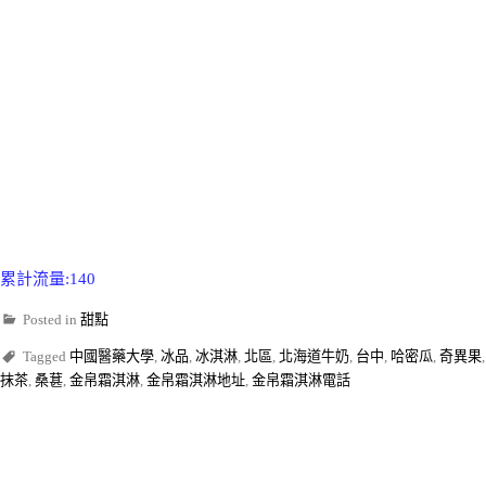
累計流量:140
Posted in
甜點
Tagged
中國醫藥大學
,
冰品
,
冰淇淋
,
北區
,
北海道牛奶
,
台中
,
哈密瓜
,
奇異果
,
抹茶
,
桑葚
,
金帛霜淇淋
,
金帛霜淇淋地址
,
金帛霜淇淋電話