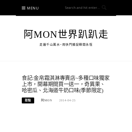
Skip
MENU
to
content
阿MON世界趴趴走
走遍千山萬水~用快門捕捉瞬間永恆
食記:金帛霜淇淋專賣店~多種口味獨家
上市，開幕期間買一送一，奇異果、
哈密瓜、北海道牛奶口味(季節限定)
甜點
阿MON
2014-04-25