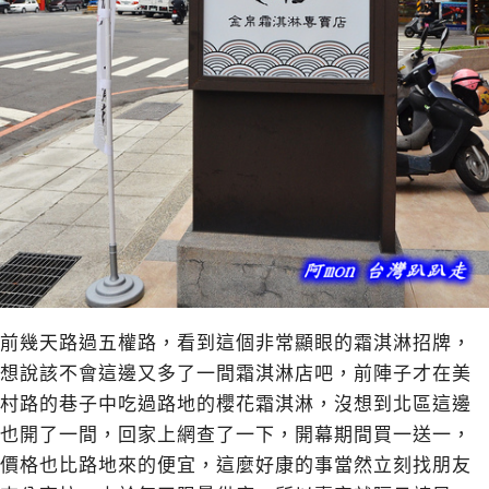
前幾天路過五權路，看到這個非常顯眼的霜淇淋招牌，
想說該不會這邊又多了一間霜淇淋店吧，前陣子才在美
村路的巷子中吃過
路地
的櫻花霜淇淋，沒想到北區這邊
也開了一間，回家上網查了一下，開幕期間買一送一，
價格也比路地來的便宜，這麼好康的事當然立刻找朋友