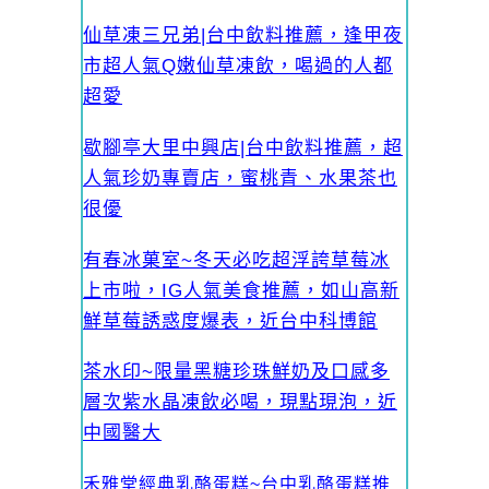
仙草凍三兄弟|台中飲料推薦，逢甲夜
市超人氣Q嫩仙草凍飲，喝過的人都
超愛
歇腳亭大里中興店|台中飲料推薦，超
人氣珍奶專賣店，蜜桃青、水果茶也
很優
有春冰菓室~冬天必吃超浮誇草莓冰
上市啦，IG人氣美食推薦，如山高新
鮮草莓誘惑度爆表，近台中科博館
茶水印~限量黑糖珍珠鮮奶及口感多
層次紫水晶凍飲必喝，現點現泡，近
中國醫大
禾雅堂經典乳酪蛋糕~台中乳酪蛋糕推