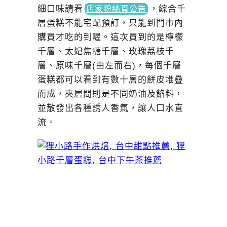
細口味請
看
，
綜合千
店家粉絲頁公告
層蛋糕不能宅配預訂，只能到門市內
購買才吃的到喔。這次買到的是檸檬
千層、太妃焦糖千層、玫瑰荔枝千
層、原味千層(由左而右)，每個千層
蛋糕都可以看到有數十層的餅皮堆疊
而成，夾層間則是不同奶油及餡料，
並散發出各種誘人香氣，讓人口水直
流。