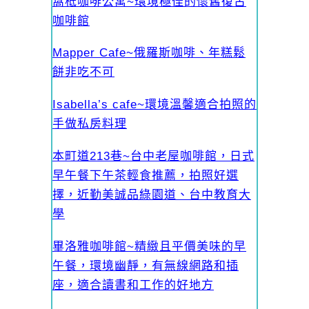
窩柢咖啡公寓~環境極佳的懷舊復古
咖啡館
Mapper Cafe~俄羅斯咖啡、年糕鬆
餅非吃不可
Isabella’s cafe~環境溫馨適合拍照的
手做私房料理
本町道213巷~台中老屋咖啡館，日式
早午餐下午茶輕食推薦，拍照好選
擇，近勤美誠品綠園道、台中教育大
學
畢洛雅咖啡館~精緻且平價美味的早
午餐，環境幽靜，有無線網路和插
座，適合讀書和工作的好地方