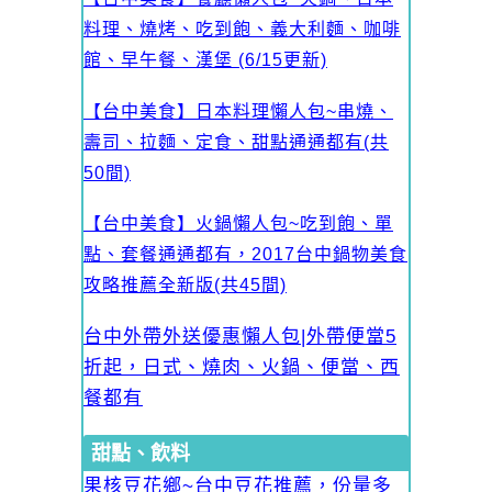
料理、燒烤、吃到飽、義大利麵、咖啡
館、早午餐、漢堡 (6/15更新)
【台中美食】日本料理懶人包~串燒、
壽司、拉麵、定食、甜點通通都有(共
50間)
【台中美食】火鍋懶人包~吃到飽、單
點、套餐通通都有，2017台中鍋物美食
攻略推薦全新版(共45間)
台中外帶外送優惠懶人包|外帶便當5
折起，日式、燒肉、火鍋、便當、西
餐都有
甜點、飲料
果核豆花鄉~台中豆花推薦，份量多