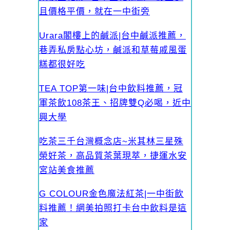
且價格平價，就在一中街旁
Urara閣樓上的鹹派|台中鹹派推薦，
巷弄私房點心坊，鹹派和草莓戚風蛋
糕都很好吃
TEA TOP第一味|台中飲料推薦，冠
軍茶飲108茶王、招牌雙Q必喝，近中
興大學
吃茶三千台灣概念店~米其林三星殊
榮好茶，高品質茶葉現萃，捷運水安
宮站美食推薦
G COLOUR金色魔法紅茶|一中街飲
料推薦！網美拍照打卡台中飲料是這
家