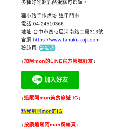
多種好吃輕乳酪蛋糕可選喔。
狸小路手作烘培 逢甲門市
電話:04-24510366
地址:台中市西屯區河南路二段313號
官網:
https://www.tanuki-koji.com
粉絲頁
:
請點我
↓
加
阿mon的LINE官方帳號好友
↓
↓
追蹤阿mon美食旅遊 IG
↓
點我到阿mon的IG
↓
按讚追蹤阿mon粉絲頁
↓