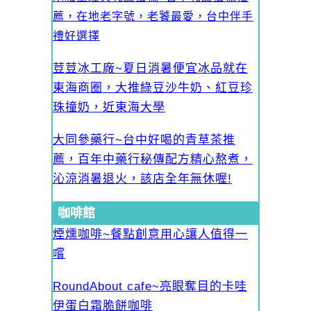
薦，在地老字號，老饕最愛，台中伴手
禮好選擇
荳荳冰工廠~夏日消暑便宜冰品就在
東海商圈，大推綠豆沙牛奶、紅豆珍
珠撞奶，近東海大學
大同參藥行~台中好喝的青草茶推
薦，百年中藥行秘傳配方精心熬煮，
沁涼消暑退火，該店全年無休喔!
咖啡館
煙燻咖啡~餐點創意用心讓人值得一
嚐
RoundAbout cafe~亮眼奪目的卡哇
伊蛋白霜脆餅咖啡