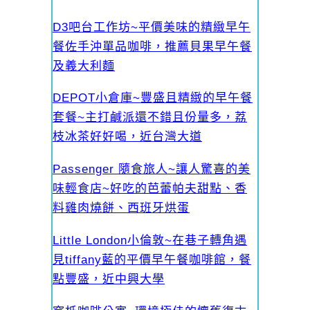
D3吧台工作坊~平價美味的精緻早午
餐佐手沖單品咖啡，推薦貝果早午餐
及義大利麵
DEPOT小倉庫~豐盛且精緻的早午餐
套餐~主打鹹派還不錯且份量多，荔
枝冰茶好好喝，近台灣大道
Passenger 隨食旅人~讓人驚喜的美
味輕食店~好吃的芭蕾帕夫甜點、香
料雞肉燒餅、西班牙烘蛋
Little London小倫敦~在巷子轉角遇
見tiffany藍的平價早午餐咖啡館，餐
點豐盛，近中興大學