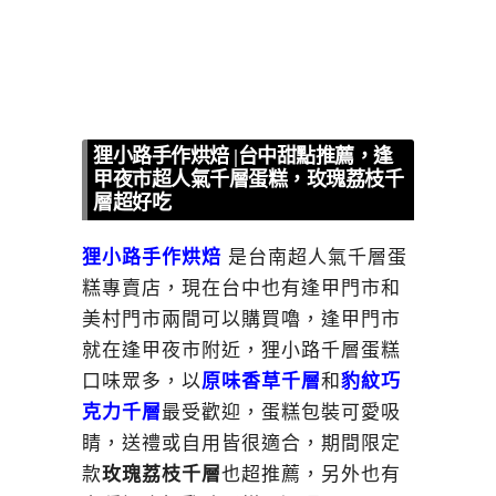
狸小路手作烘焙 |台中甜點推薦，逢
甲夜市超人氣千層蛋糕，玫瑰荔枝千
層超好吃
狸小路手作烘焙
是台南超人氣千層蛋
糕專賣店，現在台中也有逢甲門市和
美村門市兩間可以購買嚕，逢甲門市
就在逢甲夜市附近，狸小路千層蛋糕
口味眾多，以
原味香草千層
和
豹紋巧
克力千層
最受歡迎，蛋糕包裝可愛吸
睛，送禮或自用皆很適合，期間限定
款
玫瑰荔枝千層
也超推薦，另外也有