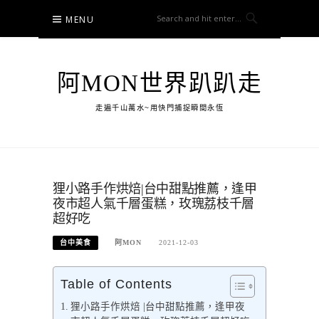
Skip
MENU
to
content
阿MON世界趴趴走
走遍千山萬水~用快門捕捉瞬間永恆
狸小路手作烘焙|台中甜點推薦，逢甲
夜市超人氣千層蛋糕，玫瑰荔枝千層
超好吃
台中美食
阿MON
2021-12-03
Table of Contents
狸小路手作烘焙 |台中甜點推薦，逢甲夜