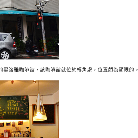
的畢洛雅咖啡館，該咖啡館就位於轉角處，位置頗為顯眼的