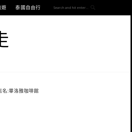
旅遊
泰國自由行
走
店名:畢洛雅咖啡館