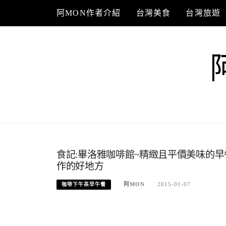
Skip
阿MON作者介紹
台灣美食
台灣旅遊
to
content
食記:畢洛雅咖啡館~精緻且平價美味的
作的好地方
阿MON
2015-01-07
咖啡下午茶早午餐