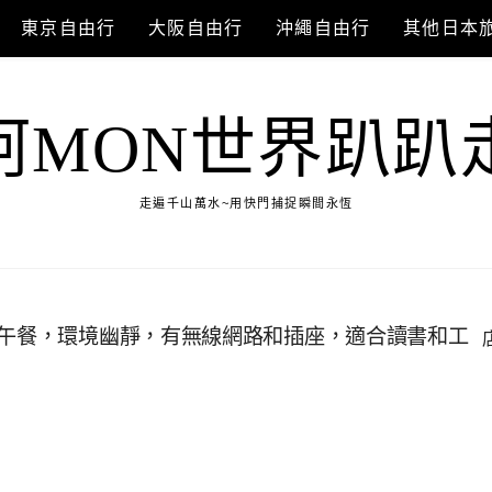
東京自由行
大阪自由行
沖繩自由行
其他日本
阿MON世界趴趴
走遍千山萬水~用快門捕捉瞬間永恆
早午餐，環境幽靜，有無線網路和插座，適合讀書和工