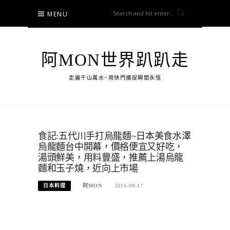
Skip
MENU
to
content
阿MON世界趴趴走
走遍千山萬水~用快門捕捉瞬間永恆
食記:五代川手打烏龍麵~日本美食水澤
烏龍麵台中開幕，價格便宜又好吃，
湯頭鮮美，用料豐盛，推薦上湯烏龍
麵和玉子燒，近向上市場
日本料理
阿MON
2016-09-17