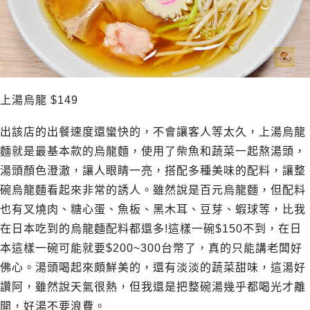
上湯烏龍 $149
出該店的出餐速度還蠻快的，不會讓客人等太久，上湯烏龍
麵就是最基本款的烏龍麵，使用了柴魚和蔬菜一起熬湯頭，
湯頭顏色澄澈，讓人眼睛一亮，搭配多種美味的配料，讓整
碗烏龍麵看起來非常的誘人。雖然說是百元烏龍麵，但配料
也有叉燒肉、糖心蛋、魚板、黑木耳、豆芽、蝦球等，比我
在日本吃到的烏龍麵配料都還多!這樣一碗$150不到，在日
本這樣一碗可能就要$200~300台幣了，真的只能講老闆好
佛心。湯頭喝起來頗鮮美的，還有淡淡的蔬菜甜味，這湯好
讚阿，雖然說天氣很熱，但我還是把整碗湯幾乎都喝光才離
開，好湯不要浪費。