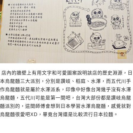
店內的牆壁上有用文字和可愛圖案說明該店的歷史淵源，日
本烏龍麵三大派別，分別是讚岐、稻庭、水澤，而五代川手
作烏龍麵就是屬於水澤派系，印像中好像台灣幾乎沒有水澤
烏龍麵，五代川可能是第一間吧，台灣大部份都是讚岐烏龍
麵派別的，這間師傅會想到日本學習水澤烏龍麵，感覺就對
烏龍麵很愛吧XD，畢竟台灣還是比較流行日本拉麵。