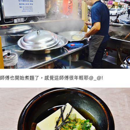
師傅也開始煮麵了，感覺這師傅很年輕耶@_@!