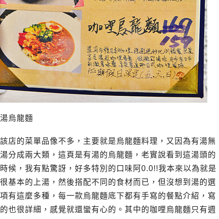
湯烏龍麵
該店的菜單品像不多，主要就是烏龍麵料理，又因為有湯無
湯分成兩大類，這頁是有湯的烏龍麵，老實說看到這湯頭的
時候，我有點驚訝，好多特別的口味阿0.0!!我本來以為就是
很基本的上湯，然後搭配不同的食材而已，但沒想到湯的選
項有這麼多種，每一款烏龍麵底下都有手寫的餐點介紹，寫
的也很詳細，感覺就還蠻有心的。其中的咖哩烏龍麵只有週