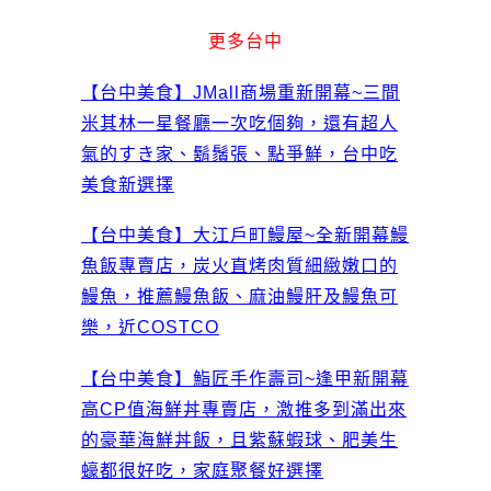
更多台中
【台中美食】JMall商場重新開幕~三間
米其林一星餐廳一次吃個夠，還有超人
氣的すき家、鬍鬚張、點爭鮮，台中吃
美食新選擇
【台中美食】大江戶町鰻屋~全新開幕鰻
魚飯專賣店，炭火直烤肉質細緻嫩口的
鰻魚，推薦鰻魚飯、麻油鰻肝及鰻魚可
樂，近COSTCO
【台中美食】鮨匠手作壽司~逢甲新開幕
高CP值海鮮丼專賣店，激推多到滿出來
的豪華海鮮丼飯，且紫蘇蝦球、肥美生
蠔都很好吃，家庭聚餐好選擇