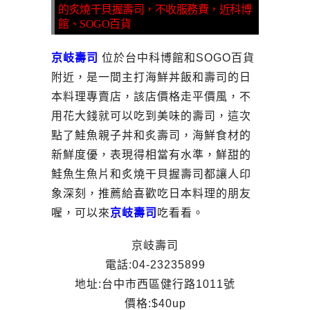
的炙燒干貝握壽司，不收服務費，近科博
館、SOGO百貨
京岐壽司
位於台中科博館和SOGO百貨
附近，是一間主打海鮮丼飯和壽司的日
本料理專賣店，該店價格走平價風，不
用花大錢就可以吃到美味的壽司，這次
點了鮭魚親子丼和炙壽司，海鮮食材的
新鮮度優，表現得相當有水準，鮮甜的
鮭魚生魚片和炙燒干貝握壽司都讓人印
象深刻，推薦給喜歡吃日本料理的朋友
喔，可以來
京岐壽司
吃看看。
京岐壽司
電話:04-23235899
地址:台中市西區健行路1011號
價格:$40up