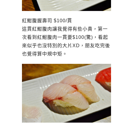
紅魽腹握壽司 $100/貫
這貫紅魽腹肉讓我覺得有些小貴，第一
次看到紅魽腹肉一貫要$100(驚)，看起
來似乎也沒特別的大片XD，朋友吃完後
也覺得算中規中矩。