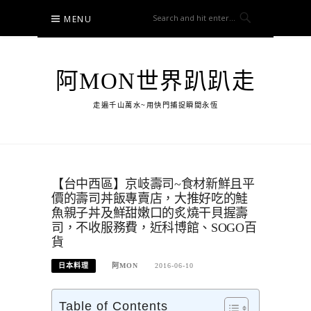
Skip
MENU
to
content
阿MON世界趴趴走
走遍千山萬水~用快門捕捉瞬間永恆
【台中西區】京岐壽司~食材新鮮且平
價的壽司丼飯專賣店，大推好吃的鮭
魚親子丼及鮮甜嫩口的炙燒干貝握壽
司，不收服務費，近科博館、SOGO百
貨
日本料理
阿MON
2016-06-10
Table of Contents