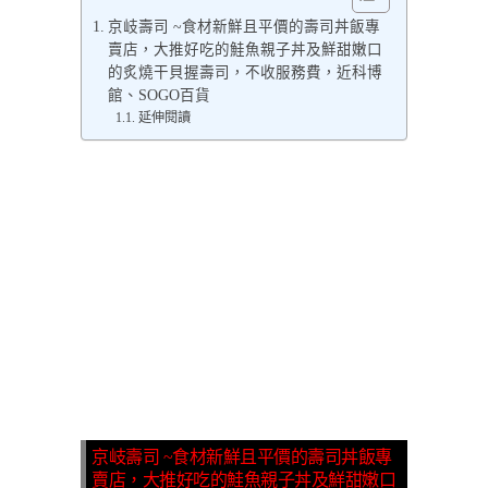
京岐壽司 ~食材新鮮且平價的壽司丼飯專
賣店，大推好吃的鮭魚親子丼及鮮甜嫩口
的炙燒干貝握壽司，不收服務費，近科博
館、SOGO百貨
延伸閱讀
京岐壽司 ~食材新鮮且平價的壽司丼飯專
賣店，大推好吃的鮭魚親子丼及鮮甜嫩口