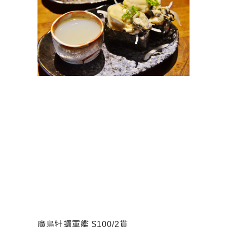
廣島牡蠣軍艦 $100/2貫