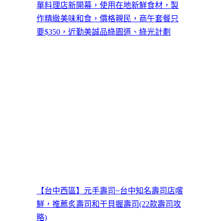
單料理店新開幕，使用在地新鮮食材，製
作精緻美味和食，價格親民，商午套餐只
要$350，近勤美誠品綠園道、綠光計劃
【台中西區】元手壽司~台中知名壽司店嚐
鮮，推薦炙壽司和干貝握壽司(22款壽司攻
略)