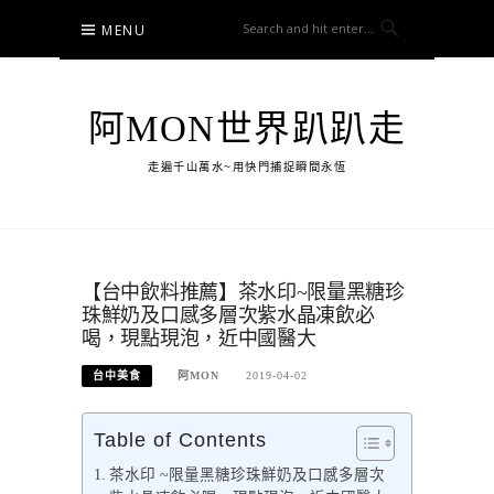
Skip
MENU
to
content
阿MON世界趴趴走
走遍千山萬水~用快門捕捉瞬間永恆
【台中飲料推薦】茶水印~限量黑糖珍
珠鮮奶及口感多層次紫水晶凍飲必
喝，現點現泡，近中國醫大
台中美食
阿MON
2019-04-02
Table of Contents
茶水印 ~限量黑糖珍珠鮮奶及口感多層次