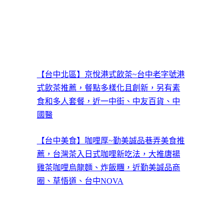
【台中北區】京悅港式飲茶~台中老字號港
式飲茶推薦，餐點多樣化且創新，另有素
食和多人套餐，近一中街、中友百貨、中
國醫
【台中美食】咖哩厚~勤美誠品巷弄美食推
薦，台灣茶入日式咖哩新吃法，大推唐揚
雞茶咖哩烏龍麵、炸飯糰，近勤美誠品商
圈、草悟道、台中NOVA