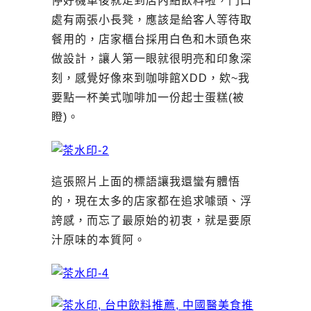
停好機車後就走到店內點飲料啦，門口
處有兩張小長凳，應該是給客人等待取
餐用的，店家櫃台採用白色和木頭色來
做設計，讓人第一眼就很明亮和印象深
刻，感覺好像來到咖啡館XDD，欸~我
要點一杯美式咖啡加一份起士蛋糕(被
瞪)。
這張照片上面的標語讓我還蠻有體悟
的，現在太多的店家都在追求噱頭、浮
誇感，而忘了最原始的初衷，就是要原
汁原味的本質阿。