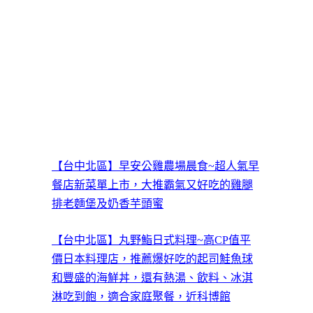
【台中北區】早安公雞農場晨食~超人氣早
餐店新菜單上市，大推霸氣又好吃的雞腿
排老麵堡及奶香芋頭蜜
【台中北區】丸野鮨日式料理~高CP值平
價日本料理店，推薦爆好吃的起司鮭魚球
和豐盛的海鮮丼，還有熱湯、飲料、冰淇
淋吃到飽，適合家庭聚餐，近科博館