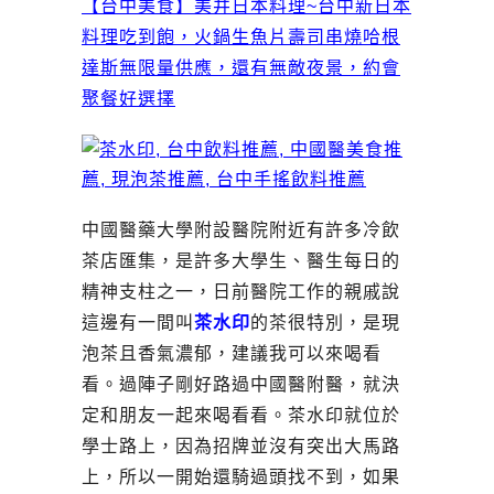
【台中美食】美井日本料理~台中新日本
料理吃到飽，火鍋生魚片壽司串燒哈根
達斯無限量供應，還有無敵夜景，約會
聚餐好選擇
中國醫藥大學附設醫院附近有許多冷飲
茶店匯集，是許多大學生、醫生每日的
精神支柱之一，日前醫院工作的親戚說
這邊有一間叫
茶水印
的茶很特別，是現
泡茶且香氣濃郁，建議我可以來喝看
看。過陣子剛好路過中國醫附醫，就決
定和朋友一起來喝看看。茶水印就位於
學士路上，因為招牌並沒有突出大馬路
上，所以一開始還騎過頭找不到，如果