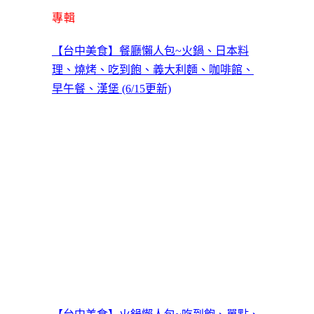
專輯
【台中美食】餐廳懶人包~火鍋、日本料
理、燒烤、吃到飽、義大利麵、咖啡館、
早午餐、漢堡 (6/15更新)