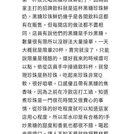
家主打的招牌飲料就是這杯黑糖珍珠鮮
奶，黑糖珍珠鮮奶幾乎是各間飲料店都
有在販售，但每間店的做法都不盡相
同，店員有說他們的黑糖是手炒黑糖，
數量很有限所以沒辦法大量接單，一天
大概就是限量20杯，賣完就沒了，只能
說限量是殘酷的，還好我來的時候還可
以點。依從店員手中接過飲料杯，就發
現珍珠是熱珍珠，吃起來珍珠非常Q
軟，很好咀嚼，口感優且帶有黑糖的焦
香味，因為之前在冷飲店打工過，知道
煮珍珠是一門很花時間又很費心的事
情，從珍珠的好吃程度就可以知道這家
店用心程度，所以茶水印是有合格的!手
炒黑糖的甜度和香氣也都很不錯，喝起
來很順口，讓人不知不覺就快把整杯都