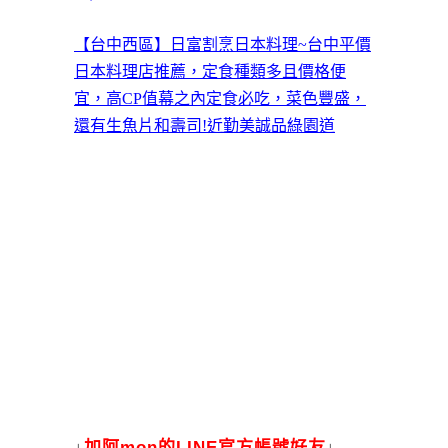
【台中西區】日富割烹日本料理~台中平價
日本料理店推薦，定食種類多且價格便
宜，高CP值幕之內定食必吃，菜色豐盛，
還有生魚片和壽司!近勤美誠品綠園道
↓
加
阿mon的LINE官方帳號好友
↓