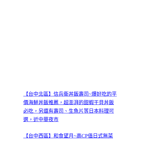
【台中北區】信兵衛丼飯壽司~爆好吃的平
價海鮮丼飯推薦，超澎湃的甜蝦干貝丼飯
必吃，另還有壽司、生魚片等日本料理可
選，近中華夜市
【台中西區】和食望月~高CP值日式無菜