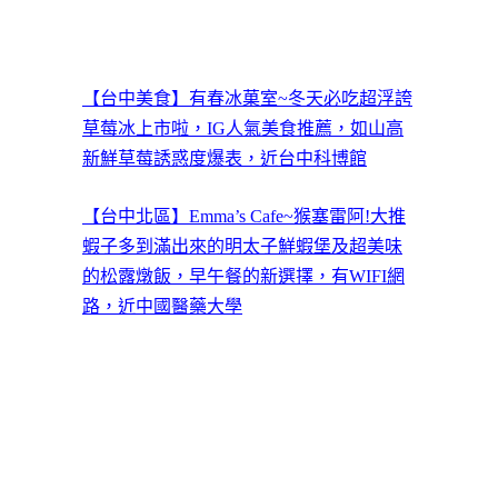
【台中美食】有春冰菓室~冬天必吃超浮誇
草莓冰上市啦，IG人氣美食推薦，如山高
新鮮草莓誘惑度爆表，近台中科博館
【台中北區】Emma’s Cafe~猴塞雷阿!大推
蝦子多到滿出來的明太子鮮蝦堡及超美味
的松露燉飯，早午餐的新選擇，有WIFI網
路，近中國醫藥大學