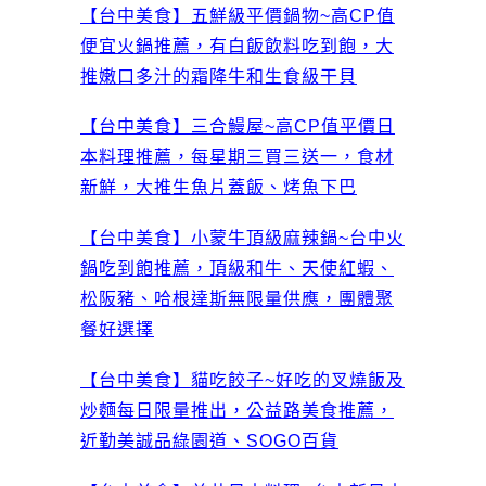
【台中美食】五鮮級平價鍋物~高CP值
便宜火鍋推薦，有白飯飲料吃到飽，大
推嫩口多汁的霜降牛和生食級干貝
【台中美食】三合鰻屋~高CP值平價日
本料理推薦，每星期三買三送一，食材
新鮮，大推生魚片蓋飯、烤魚下巴
【台中美食】小蒙牛頂級麻辣鍋~台中火
鍋吃到飽推薦，頂級和牛、天使紅蝦、
松阪豬、哈根達斯無限量供應，團體聚
餐好選擇
【台中美食】貓吃餃子~好吃的叉燒飯及
炒麵每日限量推出，公益路美食推薦，
近勤美誠品綠園道、SOGO百貨