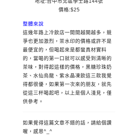
地址:台中市北區學士路144號
價格:$25
整體來說
這幾年路上冷飲店一間間越開越多，競
爭也更加激烈，茶水印的價格或許不是
最便宜的，但喝起來是都蠻真材實料
的，當喝的第一口就可以感受到清晰的
茶味，對得起這樣的價格，黑糖珍珠奶
茶、水仙烏龍、紫水晶凍飲這三款我覺
得都很優，如果第一次來的朋友，就先
從這三杯喝起吧，以上是個人淺見，僅
供參考。
如果覺得這篇文章不錯的話，請給個讚
喔，感恩^_^