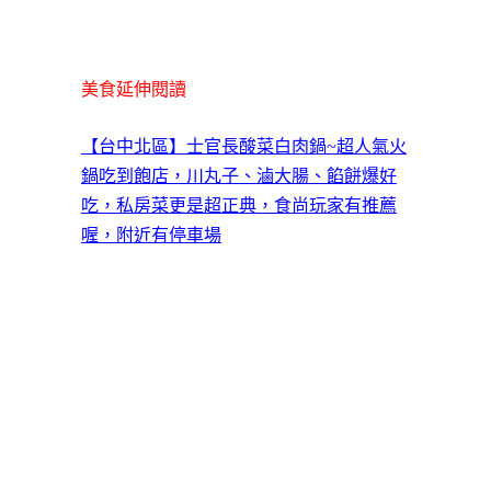
美食延伸閱讀
【台中北區】士官長酸菜白肉鍋~超人氣火
鍋吃到飽店，川丸子、滷大腸、餡餅爆好
吃，私房菜更是超正典，食尚玩家有推薦
喔，附近有停車場