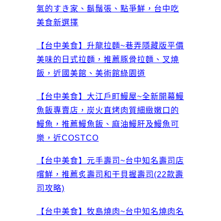
氣的すき家、鬍鬚張、點爭鮮，台中吃
美食新選擇
【台中美食】升龍拉麵~巷弄隱藏版平價
美味的日式拉麵，推薦豚骨拉麵、叉燒
飯，近國美館、美術館綠園道
【台中美食】大江戶町鰻屋~全新開幕鰻
魚飯專賣店，炭火直烤肉質細緻嫩口的
鰻魚，推薦鰻魚飯、麻油鰻肝及鰻魚可
樂，近COSTCO
【台中美食】元手壽司~台中知名壽司店
嚐鮮，推薦炙壽司和干貝握壽司(22款壽
司攻略)
【台中美食】牧島燒肉~台中知名燒肉名