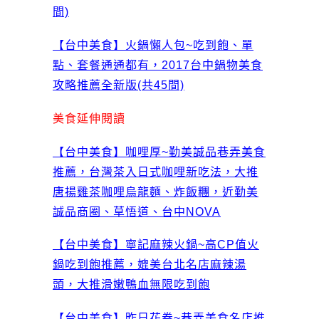
間)
【台中美食】火鍋懶人包~吃到飽、單
點、套餐通通都有，2017台中鍋物美食
攻略推薦全新版(共45間)
美食延伸閱讀
【台中美食】咖哩厚~勤美誠品巷弄美食
推薦，台灣茶入日式咖哩新吃法，大推
唐揚雞茶咖哩烏龍麵、炸飯糰，近勤美
誠品商圈、草悟道、台中NOVA
【台中美食】寧記麻辣火鍋~高CP值火
鍋吃到飽推薦，媲美台北名店麻辣湯
頭，大推滑嫩鴨血無限吃到飽
【台中美食】昨日花卷~巷弄美食名店推