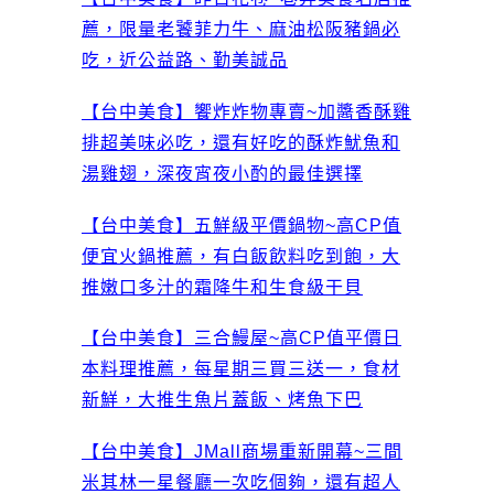
薦，限量老饕菲力牛、麻油松阪豬鍋必
吃，近公益路、勤美誠品
【台中美食】饗炸炸物專賣~加醬香酥雞
排超美味必吃，還有好吃的酥炸魷魚和
湯雞翅，深夜宵夜小酌的最佳選擇
【台中美食】五鮮級平價鍋物~高CP值
便宜火鍋推薦，有白飯飲料吃到飽，大
推嫩口多汁的霜降牛和生食級干貝
【台中美食】三合鰻屋~高CP值平價日
本料理推薦，每星期三買三送一，食材
新鮮，大推生魚片蓋飯、烤魚下巴
【台中美食】JMall商場重新開幕~三間
米其林一星餐廳一次吃個夠，還有超人