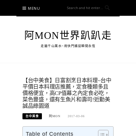
Skip
MENU
to
content
阿MON世界趴趴走
走遍千山萬水~用快門捕捉瞬間永恆
【台中美食】日富割烹日本料理~台中
平價日本料理店推薦，定食種類多且
價格便宜，高CP值幕之內定食必吃，
菜色豐盛，還有生魚片和壽司!近勤美
誠品綠園道
台中美食
阿MON
2017-03-06
Table of Contents