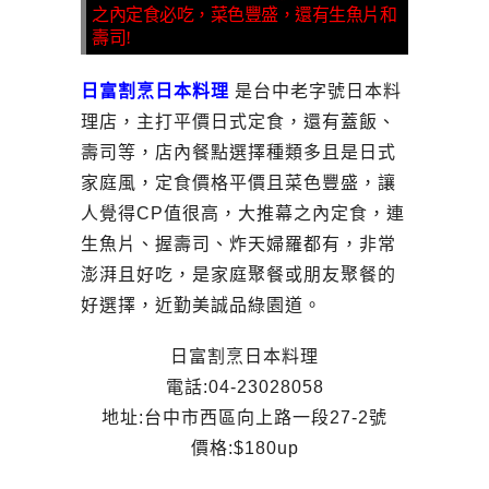
之內定食必吃，菜色豐盛，還有生魚片和
壽司!
日富割烹日本料理
是台中老字號日本料
理店，主打平價日式定食，還有蓋飯、
壽司等，店內餐點選擇種類多且是日式
家庭風，定食價格平價且菜色豐盛，讓
人覺得CP值很高，大推幕之內定食，連
生魚片、握壽司、炸天婦羅都有，非常
澎湃且好吃，是家庭聚餐或朋友聚餐的
好選擇，近勤美誠品綠園道。
日富割烹日本料理
電話:04-23028058
地址:台中市西區向上路一段27-2號
價格:$180up