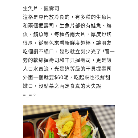
生魚片、握壽司
這格是專門放冷食的，有多種的生魚片
和兩個握壽司，生魚片部份有鮭魚、旗
魚、鯖魚等，每種各兩大片，厚度也切
很厚，從顏色來看新鮮度超棒，讓朋友
吃個讚不絕口，幾秒就立刻少光了!!而一
旁的軟絲握壽司和干貝握壽司，更是讓
人口水直流，光是這等級的干貝握壽司
外面一個就要$60呢，吃起來也很鮮甜
嫩口，沒點幕之內定食真的大失誤
=_=。