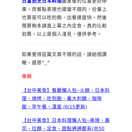
日富割烹日本料理
搬家後的位置更好停
車，而餐點表現也還蠻不錯的，份量上
也算是可以吃的飽，出餐速度快，然後
預算夠多請直上幕之內定食，真的比較
划算，以上是個人淺見，僅供參考。
如果覺得這篇文章不錯的話，請給個讚
喔，感恩^_^
專輯
【台中美食】餐廳懶人包~火鍋、日本料
理、燒烤、吃到飽、義大利麵、咖啡
館、早午餐、漢堡 (6/15更新)
【台中美食】日本料理懶人包~串燒、壽
司、拉麵、定食、甜點通通都有(共50