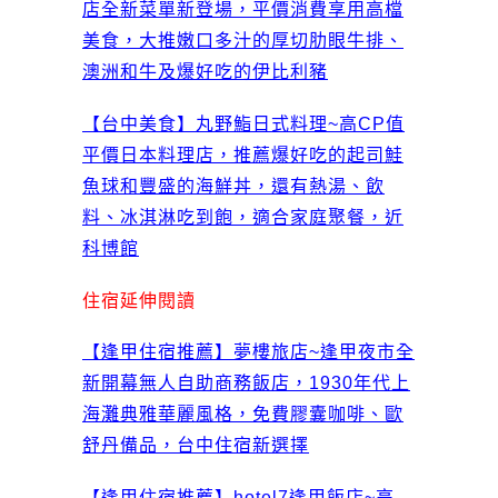
店全新菜單新登場，平價消費享用高檔
美食，大推嫩口多汁的厚切肋眼牛排、
澳洲和牛及爆好吃的伊比利豬
【台中美食】丸野鮨日式料理~高CP值
平價日本料理店，推薦爆好吃的起司鮭
魚球和豐盛的海鮮丼，還有熱湯、飲
料、冰淇淋吃到飽，適合家庭聚餐，近
科博館
住宿延伸閱讀
【逢甲住宿推薦】夢樓旅店~逢甲夜市全
新開幕無人自助商務飯店，1930年代上
海灘典雅華麗風格，免費膠囊咖啡、歐
舒丹備品，台中住宿新選擇
【逢甲住宿推薦】hotel7逢甲飯店~高