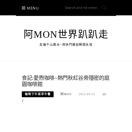
Skip
MENU
to
content
阿MON世界趴趴走
走遍千山萬水~用快門捕捉瞬間永恆
食記:愛煦咖啡~熱門秋紅谷旁隱密的庭
園咖啡館
咖啡下午茶早午餐
阿MON
2013-03-31
4