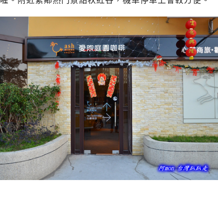
喔。附近緊鄰熱門景點秋紅谷，機車停車上會較方便。