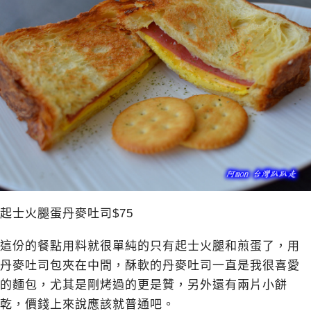
起士火腿蛋丹麥吐司$75
這份的餐點用料就很單純的只有起士火腿和煎蛋了，用
丹麥吐司包夾在中間，酥軟的丹麥吐司一直是我很喜愛
的麵包，尤其是剛烤過的更是贊，另外還有兩片小餅
乾，價錢上來說應該就普通吧。