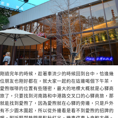
剛過完年的時候，趁著車流少的時候回到台中，恰逢幾
位朋友也剛好都在，就大家一起約在這邊喝個下午茶，
愛煦咖啡的位置有些隱密，最大的地標大概就是心驛商
旅了，只要找到河南路和中港路交叉口的心驛商旅，那
就能找到愛煦了，因為愛煦就在心驛的旁邊，只是戶外
有不少園木圍起，所以從外邊看是看不到愛煦的招牌的