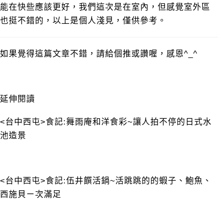
能在快些應該更好，我們這次是在室內，但感覺室外區
也挺不錯的，以上是個人淺見，僅供參考。
如果覺得這篇文章不錯，請給個推或讚喔，感恩^_^
延伸閱讀
<台中西屯>食記:舞雨庵和洋食彩~讓人拍不停的日式水
池造景
<台中西屯>食記:伍井饌活鍋~活跳跳的的蝦子、鮑魚、
西施貝ㄧ次滿足