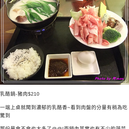
乳酪鍋-豬肉$210
一端上桌就聞到濃郁的乳酪香~看到肉盤的分量有稍為吃
驚到
那份量會不會也太多了@@!而鍋內其實也有不少的蔬菜