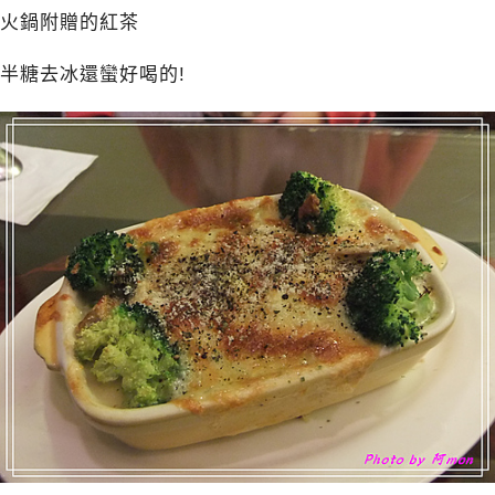
火鍋附贈的紅茶
半糖去冰還蠻好喝的!