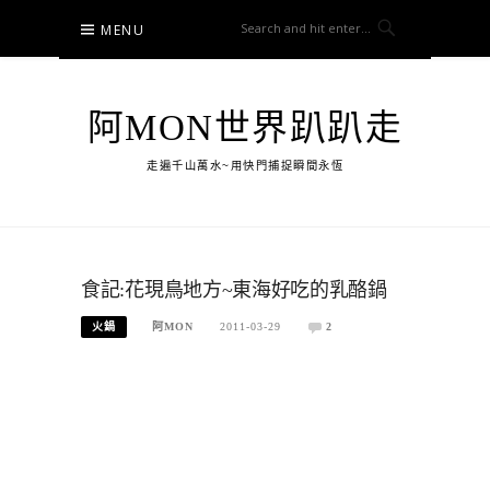
Skip
MENU
to
content
阿MON世界趴趴走
走遍千山萬水~用快門捕捉瞬間永恆
食記:花現鳥地方~東海好吃的乳酪鍋
火鍋
阿MON
2011-03-29
2