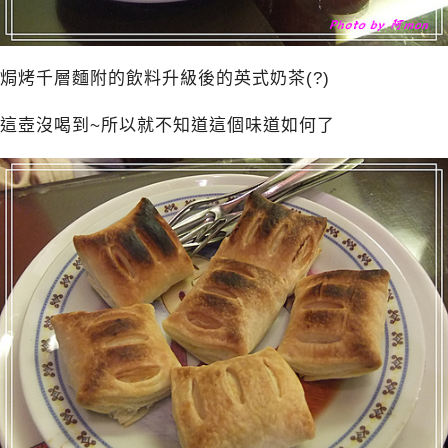
焗烤千層麵附的飲料升級後的英式奶茶(?)
這壺沒喝到~所以就不知道這個味道如何了