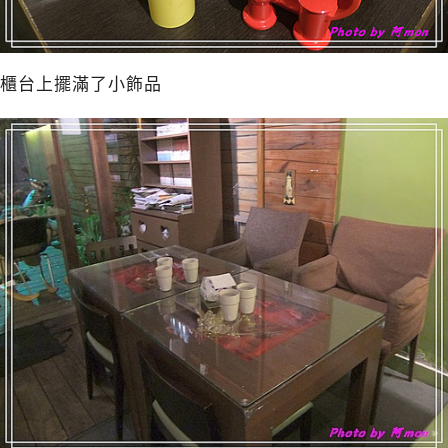
櫃台上擺滿了小飾品