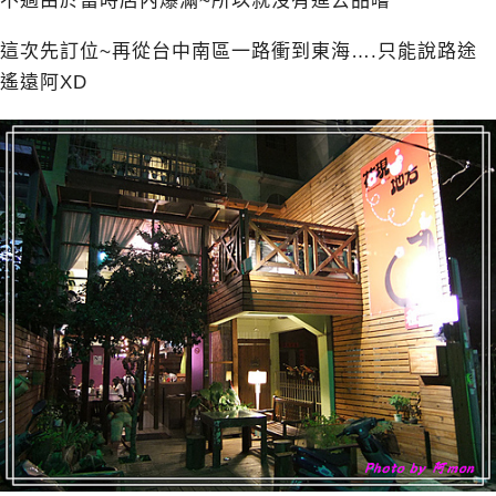
不過由於當時店內爆滿~所以就沒有進去品嚐
這次先訂位~再從台中南區一路衝到東海….只能說路途
遙遠阿XD