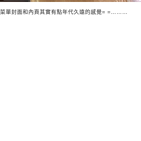
菜單封面和內頁其實有點年代久遠的感覺= =………