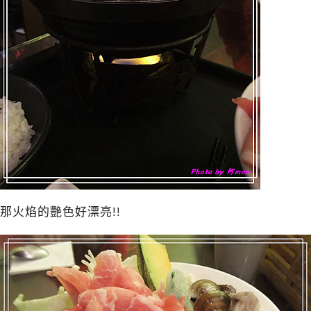
那火焰的艷色好漂亮!!