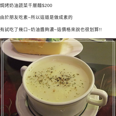
焗烤奶油蔬菜千層麵$200
由於朋友吃素~所以這道是做成素的
有試吃了幾口~奶油醬夠濃~這價格來說也很划算!!