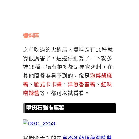
醬料區
之前吃過的火鍋店，醬料區有10種就
算很厲害了，這邊仔細算了一下就多
達18種，還有很多都是獨家醬料，在
其他間餐廳看不到的，像是
泡菜胡麻
醬
、
歐式卡卡醬
、
洋蔥香蜜醬
、
紅味
噌辣醬
等，都可以試看看。
嗑肉石鍋推薦菜
我們今天點的是
皇不列顛頂級海陸雙