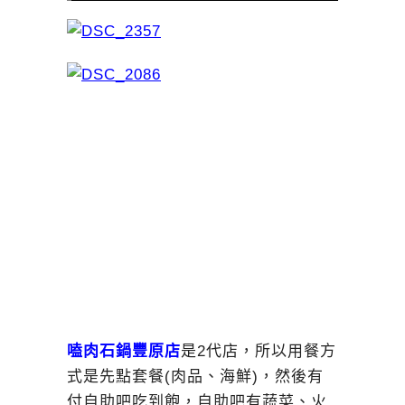
嗑肉石鍋豐原店
是2代店，所以用餐方
式是先點套餐(肉品、海鮮)，然後有
付自助吧吃到飽，自助吧有蔬菜、火