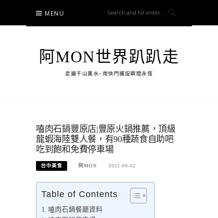
Skip
MENU
to
content
阿MON世界趴趴走
走遍千山萬水~用快門捕捉瞬間永恆
嗑肉石鍋豐原店|豐原火鍋推薦，頂級
龍蝦海陸雙人餐，有90種蔬食自助吧
吃到飽和免費停車場
台中美食
阿MON
2022-09-02
Table of Contents
嗑肉石鍋餐廳資料