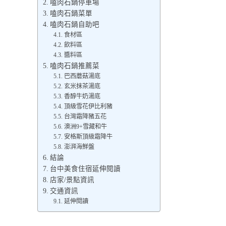
嗑肉石鍋停車場
嗑肉石鍋菜單
嗑肉石鍋自助吧
食材區
飲料區
醬料區
嗑肉石鍋推薦菜
巴西蘑菇湯底
玄米抹茶湯底
香醇牛奶湯底
頂級雪花伊比利豬
台灣霜降豬五花
澳洲9+雪藏和牛
安格斯頂級霜降牛
澎湃海鮮盤
結論
台中美食住宿延伸閱讀
店家/景點資訊
交通資訊
延伸閱讀