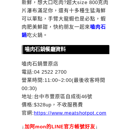
新鮮，想大口吃肉?超大size 800克肉
片瀑布滿足你，還有十多種生猛海鮮
可以單點，手臂大龍蝦也是必點，蝦
肉肥美鮮甜，快約朋友一起來
嗑肉石
鍋
吃火鍋。
嗑肉石鍋餐廳資料
嗑肉石鍋豐原店
電話:04 2522 2700
營業時間:11:00~2:00(最後收客時間
00:30)
地址:台中市豐原區自成街46號
價格:$328up，不收服務費
官網:
https://www.meatshotpot.com
↓
加
阿mon的LINE官方帳號好友
↓