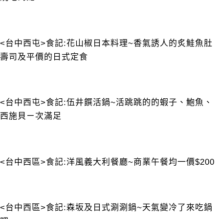
<台中西屯>食記:花山椒日本料理~香氣誘人的炙鮭魚肚
壽司及平價的日式定食
<台中西屯>食記:伍井饌活鍋~活跳跳的的蝦子、鮑魚、
西施貝ㄧ次滿足
<台中西區>食記:洋風義大利餐廳~商業午餐均一價$200
<台中西區>食記:森坂及日式涮涮鍋~天氣變冷了來吃鍋