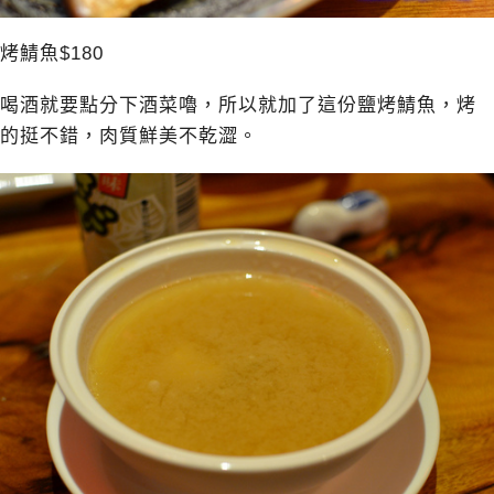
烤鯖魚$180
喝酒就要點分下酒菜嚕，所以就加了這份鹽烤鯖魚，烤
的挺不錯，肉質鮮美不乾澀。