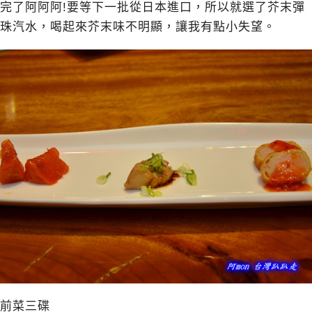
完了阿阿阿!要等下一批從日本進口，所以就選了芥末彈
珠汽水，喝起來芥末味不明顯，讓我有點小失望。
前菜三碟