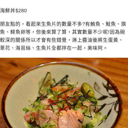
海鮮丼$280
朋友點的，看起來生魚片的數量不多?有鮪魚、鮭魚、旗
魚、鲱魚卵等，但後來算了算，其實數量不少呢!因為碗
較深的關係所以才會有些錯覺，淋上醬油後將生蛋黃、
蔥花、海苔絲、生魚片全都拌在一起，美味阿。