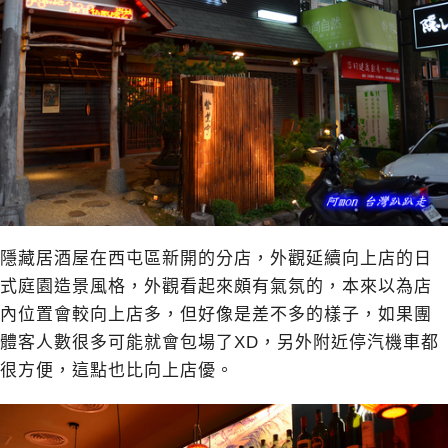
隱藏居酒屋在西屯區新開的分店，外觀延續向上店的日
式庭園造景風格，外觀看起來頗有氣氛的，本來以為店
內位置會較
向上店
多，但好像是差不多的樣子，如果團
體客人數很多可能就會包場了XD，另外附近停汽機車都
很方便，這點也比向上店優。