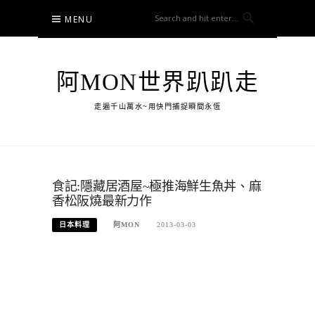
Skip
MENU
to
content
阿MON世界趴趴走
走遍千山萬水~用快門捕捉瞬間永恆
食記:隱藏居酒屋~極推海鮮生魚丼、麻
香松阪燒最新力作
日本料理
阿MON
2013-03-03