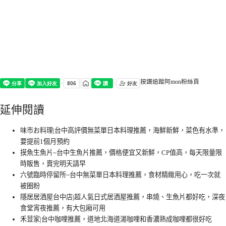
按讚追蹤阿mon粉絲頁
延伸閱讀
味市お料理|台中高評價無菜單日本料理推薦，海鮮新鮮，菜色有水準，
要提前1個月預約
摸魚生魚片~台中生魚片推薦，價格便宜又新鮮，CP值高，每天限量限
時販售，賣完明天請早
六號臨時停留所~台中無菜單日本料理推薦，食材精緻用心，吃一次就
被圈粉
隱居居酒屋台中店|超人氣日式居酒屋推薦，串燒、生魚片都好吃，深夜
食堂宵夜推薦，有大包廂可用
禾荳家|台中咖哩推薦，道地北海道湯咖哩和香濃熟成咖哩都很好吃