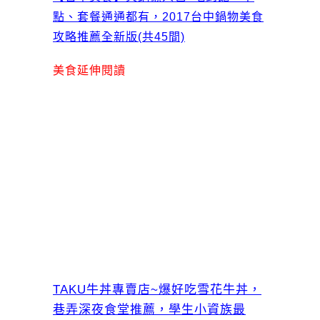
點、套餐通通都有，2017台中鍋物美食
攻略推薦全新版(共45間)
美食延伸閱讀
TAKU牛丼專賣店~爆好吃雪花牛丼，
巷弄深夜食堂推薦，學生小資族最