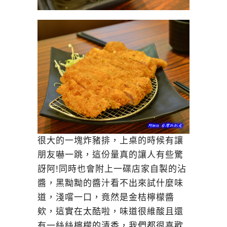
很大的一塊炸豬排，上桌的時候有讓
朋友嚇一跳，這份量真的讓人有些驚
訝阿!同時也會附上一碟店家自製的沾
醬，黑黝黝的醬汁看不出來試什麼味
道，淺嚐一口，竟然是金桔檸檬醬
欸，這實在太酷啦，味道很維酸且還
有一絲絲檸檬的清香，我們都很喜歡