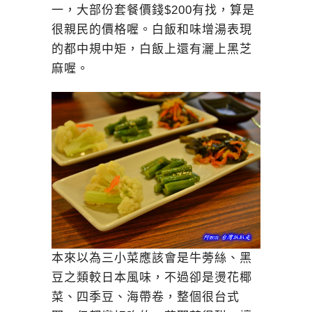
一，大部份套餐價錢$200有找，算是
很親民的價格喔。白飯和味增湯表現
的都中規中矩，白飯上還有灑上黑芝
麻喔。
本來以為三小菜應該會是牛蒡絲、黑
豆之類較日本風味，不過卻是燙花椰
菜、四季豆、海帶卷，整個很台式