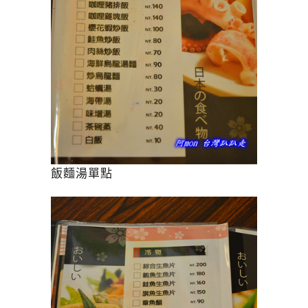
飯麵湯單點