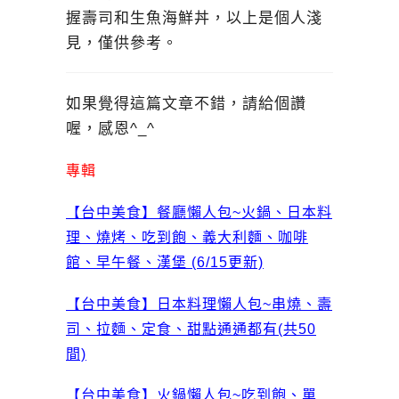
握壽司和生魚海鮮丼，以上是個人淺
見，僅供參考。
如果覺得這篇文章不錯，請給個讚
喔，感恩^_^
專輯
【台中美食】餐廳懶人包~火鍋、日本料
理、燒烤、吃到飽、義大利麵、咖啡
館、早午餐、漢堡 (6/15更新)
【台中美食】日本料理懶人包~串燒、壽
司、拉麵、定食、甜點通通都有(共50
間)
【台中美食】火鍋懶人包~吃到飽、單