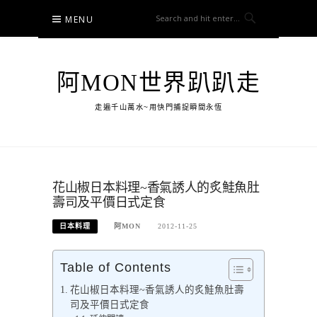
Skip
MENU
to
content
阿MON世界趴趴走
走遍千山萬水~用快門捕捉瞬間永恆
花山椒日本料理~香氣誘人的炙鮭魚肚
壽司及平價日式定食
日本料理
阿MON
2012-11-25
Table of Contents
花山椒日本料理~香氣誘人的炙鮭魚肚壽
司及平價日式定食