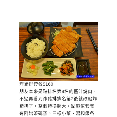
炸豬排套餐$160
朋友本來是點排名第8名的薑汁燒肉，
不過再看到炸豬排排名第2後就改點炸
豬排了，整個轉換超大。點超值套餐
有附贈茶碗蒸、三樣小菜、湯和飯各