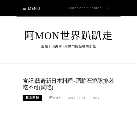
Skip
MENU
to
content
阿MON世界趴趴走
走遍千山萬水~用快門捕捉瞬間永恆
食記:藝奇新日本料理~酒粕石燒豚排必
吃不可(試吃)
日本料理
阿MON
2012-07-08
2