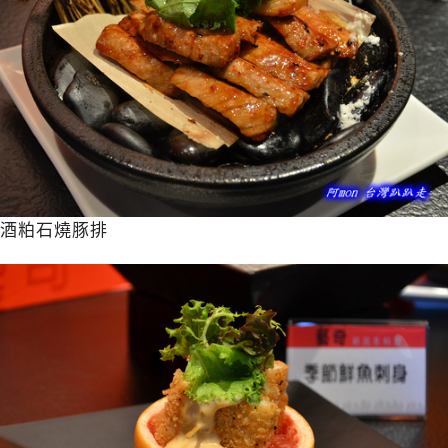
酒粕石燒豚排