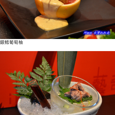
銀鱈葡萄柚