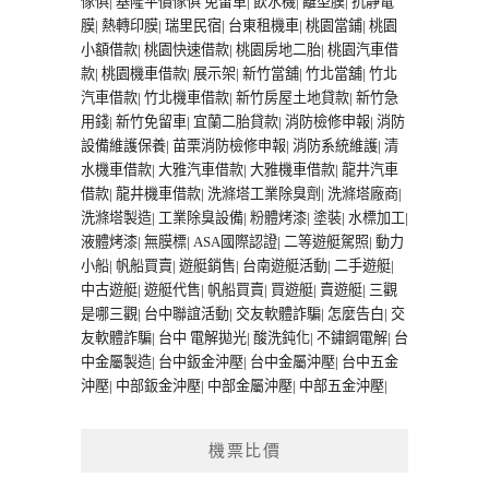
傢俱
|
基隆平價傢俱
免留車
|
飲水機
|
離型膜
|
抗靜電
膜
|
熱轉印膜
|
瑞里民宿
|
台東租機車
|
桃園當鋪
|
桃園
小額借款
|
桃園快速借款
|
桃園房地二胎
|
桃園汽車借
款
|
桃園機車借款
|
展示架
|
新竹當舖
|
竹北當舖
|
竹北
汽車借款
|
竹北機車借款
|
新竹房屋土地貸款
|
新竹急
用錢
|
新竹免留車
|
宜蘭二胎貸款
|
消防檢修申報
|
消防
設備維護保養
|
苗栗消防檢修申報
|
消防系統維護
|
清
水機車借款
|
大雅汽車借款
|
大雅機車借款
|
龍井汽車
借款
|
龍井機車借款
|
洗滌塔工業除臭劑
|
洗滌塔廠商
|
洗滌塔製造
|
工業除臭設備
|
粉體烤漆
|
塗裝
|
水標加工
|
液體烤漆
|
無膜標
|
ASA國際認證
|
二等遊艇駕照
|
動力
小船
|
帆船買賣
|
遊艇銷售
|
台南遊艇活動
|
二手遊艇
|
中古遊艇
|
遊艇代售
|
帆船買賣
|
買遊艇
|
賣遊艇
|
三觀
是哪三觀
|
台中聯誼活動
|
交友軟體詐騙
|
怎麼告白
|
交
友軟體詐騙
|
台中 電解拋光
|
酸洗鈍化
|
不鏽鋼電解
|
台
中金屬製造
|
台中鈑金沖壓
|
台中金屬沖壓
|
台中五金
沖壓
|
中部鈑金沖壓
|
中部金屬沖壓
|
中部五金沖壓
|
機票比價