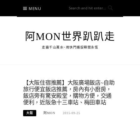
Skip
MENU
to
content
阿MON世界趴趴走
走遍千山萬水~用快門捕捉瞬間永恆
【大阪住宿推薦】大阪廣場飯店~自助
旅行便宜飯店推薦，房內有小廚房，
飯店旁有驚安殿堂，購物方便，交通
便利，近阪急十三車站、梅田車站
大阪
阿MON
2015-09-25