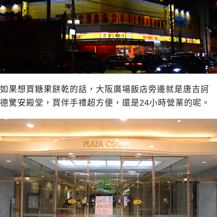
如果想買糖果餅乾的話，大阪廣場飯店旁邊就是唐吉訶
德驚安殿堂，買伴手禮超方便，還是24小時營業的呢。