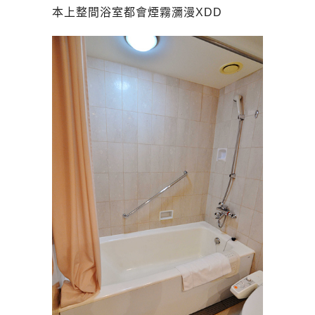
本上整間浴室都會煙霧瀰漫XDD