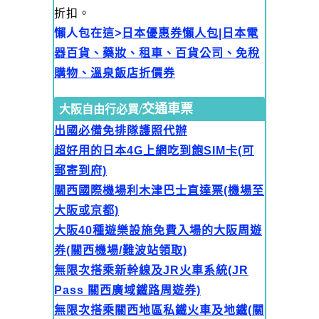
折扣。
懶人包在這>
日本優惠券懶人包|日本電
器百貨、藥妝、租車、百貨公司、免稅
購物、溫泉飯店折價券
交通車票
大阪自由行必買/
出國必備免排隊護照代辦
超好用的日本4G上網吃到飽SIM卡(可
郵寄到府)
關西國際機場利木津巴士直達票(機場至
大阪或京都)
大阪40種遊樂設施免費入場的大阪周遊
券(關西機場/難波站領取)
無限次搭乘新幹線及JR火車系統(JR
Pass 關西廣域鐵路周遊券)
無限次搭乘關西地區私鐵火車及地鐵(關