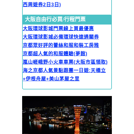
西周遊券2日3日)
大阪自由行必買/行程門票
大阪環球影城門票線上買最優惠
大阪環球影城必備環球快速通關券
京都眾好評的蕾絲和服和裝工房雅
京都超人氣的和服體驗(夢館)
嵐山嵯峨野小火車車票(大阪市區領取)
海之京都人氣景點跟團一日遊:天橋立
+伊根舟屋+美山茅屋之里