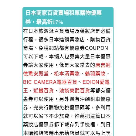
日本商家百貨賣場租車購物優惠
券，最高折17%
在日本旅遊逛百貨商場及藥妝店是必備
行程，很多日本連鎖藥妝店、購物百貨
商場、免稅網站都有優惠券COUPON
可以下載，本懶人包蒐集大量日本優惠
券讓大家使用，像是大家常去的
唐吉軻
德驚安殿堂
、
松本清藥妝
、
鶴羽藥妝
、
BIC CAMERA電器百貨
、
EDION愛電
王
、
近鐵百貨
、
池袋東武百貨
等都有優
惠券可以使用，另外還有沖繩租車優惠
券、完美行購物免稅優惠碼等，多利用
就可以省下不少旅費，推薦把這篇日本
藥妝店優惠券都下載存到手機裡，到日
本購物結帳時出示給店員就可以馬上享