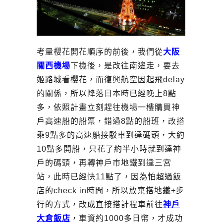
考量櫻花開花順序的前後，我們從
大阪
關西機場
下機後，是改往南邊走，要去
姬路城看櫻花，而復興航空因起飛delay
的關係，所以降落日本時已經晚上8點
多，依照計畫立刻趕往機場一樓購買神
戶高速船的船票，錯過8點的船班，改搭
乘9點多的高速船接駁車到達碼頭，大約
10點多開船，只花了約半小時就到達神
戶的碼頭，再轉神戶市地鐵到達三宮
站，此時已經快11點了，因為怕超過飯
店的check in時間，所以放棄搭地鐵+步
行的方式，改成直接搭計程車前往
神戶
大倉飯店
，車資約1000多日幣，才成功