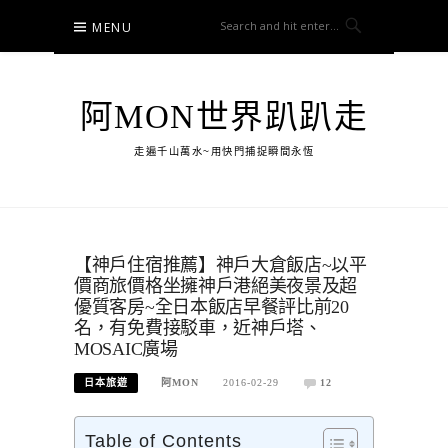
Skip
MENU
to
content
阿MON世界趴趴走
走遍千山萬水~用快門捕捉瞬間永恆
【神戶住宿推薦】神戶大倉飯店~以平
價商旅價格坐擁神戶港絕美夜景及超
優質客房~全日本飯店早餐評比前20
名，有免費接駁車，近神戶塔、
MOSAIC廣場
日本旅遊
阿MON
2016-02-29
12
Table of Contents