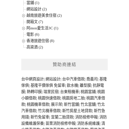
當鋪 (1)
網站設計 (2)
越南旅遊美食住宿 (2)
開箱文 (7)
阿mon愛生活3C (1)
電影 (6)
香港旅遊住宿 (8)
高粱酒 (2)
贊助商連結
台中網頁設計
|
網站設計
|
台中汽車借款
|
喬義司
|
基隆
傢俱
|
基隆平價傢俱
免留車
|
飲水機
|
離型膜
|
抗靜電
膜
|
熱轉印膜
|
瑞里民宿
|
台東租機車
|
桃園當鋪
|
桃園
小額借款
|
桃園快速借款
|
桃園房地二胎
|
桃園汽車借
款
|
桃園機車借款
|
展示架
|
新竹當舖
|
竹北當舖
|
竹北
汽車借款
|
竹北機車借款
|
新竹房屋土地貸款
|
新竹急
用錢
|
新竹免留車
|
宜蘭二胎貸款
|
消防檢修申報
|
消防
設備維護保養
|
苗栗消防檢修申報
|
消防系統維護
|
清