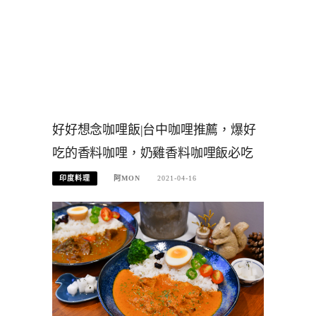
好好想念咖哩飯|台中咖哩推薦，爆好
吃的香料咖哩，奶雞香料咖哩飯必吃
印度料理
阿MON
2021-04-16