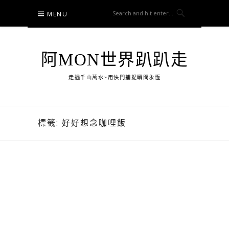
Skip
MENU
to
content
阿MON世界趴趴走
走遍千山萬水~用快門捕捉瞬間永恆
標籤:
好好想念咖哩飯