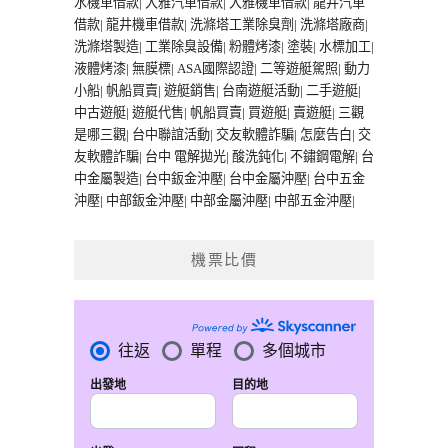
水機車借款
|
大雅汽車借款
|
大雅機車借款
|
龍井汽車
借款
|
龍井機車借款
|
洗滌塔工業除臭劑
|
洗滌塔廠商
|
洗滌塔製造
|
工業除臭設備
|
粉體烤漆
|
塗裝
|
水標加工
|
液體烤漆
|
無膜標
|
ASA國際認證
|
二等遊艇駕照
|
動力
小船
|
帆船買賣
|
遊艇銷售
|
台南遊艇活動
|
二手遊艇
|
中古遊艇
|
遊艇代售
|
帆船買賣
|
買遊艇
|
賣遊艇
|
三觀
是哪三觀
|
台中聯誼活動
|
交友軟體詐騙
|
怎麼告白
|
交
友軟體詐騙
|
台中 電解拋光
|
酸洗鈍化
|
不鏽鋼電解
|
台
中金屬製造
|
台中鈑金沖壓
|
台中金屬沖壓
|
台中五金
沖壓
|
中部鈑金沖壓
|
中部金屬沖壓
|
中部五金沖壓
|
機票比價