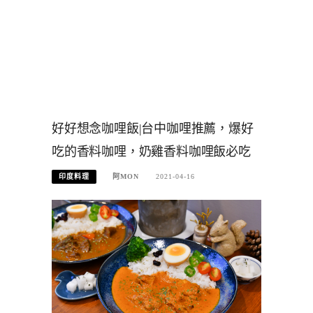
好好想念咖哩飯|台中咖哩推薦，爆好
吃的香料咖哩，奶雞香料咖哩飯必吃
印度料理
阿MON
2021-04-16