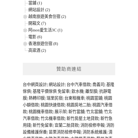
當鋪 (1)
網站設計 (2)
越南旅遊美食住宿 (2)
開箱文 (7)
阿mon愛生活3C (1)
電影 (6)
香港旅遊住宿 (8)
高粱酒 (2)
贊助商連結
台中網頁設計
|
網站設計
|
台中汽車借款
|
喬義司
|
基隆
傢俱
|
基隆平價傢俱
免留車
|
飲水機
|
離型膜
|
抗靜電
膜
|
熱轉印膜
|
瑞里民宿
|
台東租機車
|
桃園當鋪
|
桃園
小額借款
|
桃園快速借款
|
桃園房地二胎
|
桃園汽車借
款
|
桃園機車借款
|
展示架
|
新竹當舖
|
竹北當舖
|
竹北
汽車借款
|
竹北機車借款
|
新竹房屋土地貸款
|
新竹急
用錢
|
新竹免留車
|
宜蘭二胎貸款
|
消防檢修申報
|
消防
設備維護保養
|
苗栗消防檢修申報
|
消防系統維護
|
清