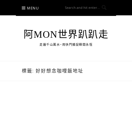
Skip
MENU
to
content
阿MON世界趴趴走
走遍千山萬水~用快門捕捉瞬間永恆
標籤:
好好想念咖哩飯地址