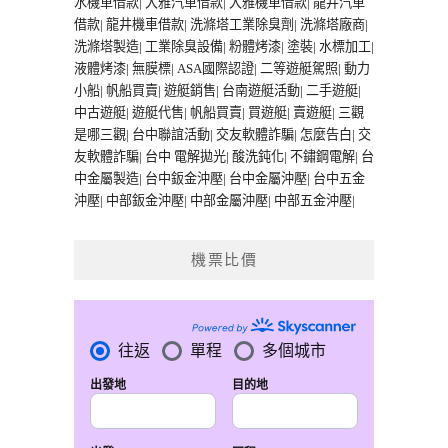
水機車借款
|
大雅汽車借款
|
大雅機車借款
|
龍井汽車
借款
|
龍井機車借款
|
洗滌塔工業除臭劑
|
洗滌塔廠商
|
洗滌塔製造
|
工業除臭設備
|
粉體烤漆
|
塗裝
|
水標加工
|
液體烤漆
|
無膜標
|
ASA國際認證
|
二等遊艇駕照
|
動力
小船
|
帆船買賣
|
遊艇銷售
|
台南遊艇活動
|
二手遊艇
|
中古遊艇
|
遊艇代售
|
帆船買賣
|
買遊艇
|
賣遊艇
|
三觀
是哪三觀
|
台中聯誼活動
|
交友軟體詐騙
|
怎麼告白
|
交
友軟體詐騙
|
台中 電解拋光
|
酸洗鈍化
|
不鏽鋼電解
|
台
中金屬製造
|
台中鈑金沖壓
|
台中金屬沖壓
|
台中五金
沖壓
|
中部鈑金沖壓
|
中部金屬沖壓
|
中部五金沖壓
|
機票比價